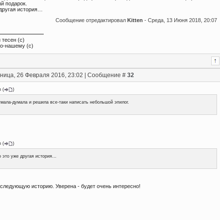
й подарок.
 другая история…
Сообщение отредактировал
Kitten
-
Среда, 13 Июня 2018, 20:07
 тесен (с)
по-нашему (с)
ница, 26 Февраля 2016, 23:02 | Сообщение #
32
n
(
)
мала-думала и решила все-таки написать небольшой эпилог.
n
(
)
 это уже другая история…
 следующую историю. Уверена - будет очень интересно!