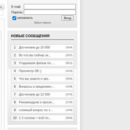
E-mail:
Пароль:
запомнить
Забыл пароль
НОВЫЕ СООБЩЕНИЯ
1
Досчитаем до 10 000
(18:44)
2
Во что вы сейчас иг...
(23:37)
3
Угадываем фильм по ...
(08:12)
4
Просмотр ЗВ :)
(22:40)
5
Что вы знаете о зве...
(20:55)
6
Вопросы и предложен...
(14:59)
7
Досчитаем до 12 000
(21:25)
8
Рекомендуем к просм...
(17:45)
9
сложный вопрос по з...
(13:50)
10
1-2 сезоны + вэб-эп...
(09:06)