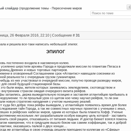
ый слайдер
(продолжение темы - Пересечение миров
ница, 26 Февраля 2016, 22:10 | Сообщение #
31
ала и решила все-таки написать небольшой эпилог.
ЭПИЛОГ
овь постепенно входила в наезженную колею.
 усиленно шерстили архивы Города и продолжали миссии по планетам Пегаса в
кровищ Древних и новых торговых партнеров.
ремени в оговоренный Соглашением срок «Атлантис» навещали союзники из
вной реальности с очередным грузом гуманитарки.
нибудь из них участвовал в очередной миссии, попутно проводя разведку миров,
 для своей будущей стационарной базы.
 это были миры, жители которых занимались земледелием, скотоводством и
 с внутренним страхом ожидая очередного визита рейфов.
фы затаились, держа выжидательную позицию и заставляя атлантийцев пребывать в
недоумении: то ли прошлый урок со щитом кое-чему научил рейфов, то ли они
али новую стратегию нападения с учетом нынешних реалий.
ет худа без добра: пока рейфы выжидали, у атлантийцев появилось время для более
следования тайн Города, а так же совместных научных проектов с учеными с иных,
евших в рейфских набегах миров, одним из которых была планета Хофф. Ученые
ротяжении нескольких лет разрабатывали особую вакцину цель которой - заставить
енить свой рацион, отказавшись от питания людьми. И доктор Беккет взялся помочь
лагом намерении, что в грядущем вышло боком как самим хоффанцам, так и доброй
лактики, оказавшись палкой о двух концах....
огда же атлантийцы в свою очередь решили преподнести коллегам из «Сферы»