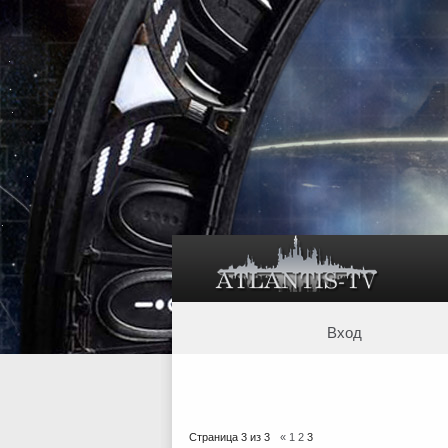
Вход
Страница
3
из
3
«
1
2
3