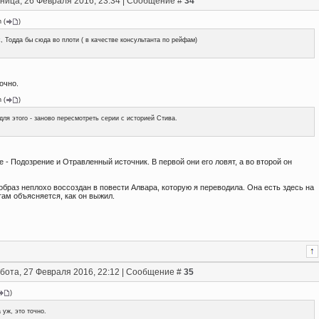
ница, 26 Февраля 2016, 23:34 | Сообщение #
34
n
(
)
, Тодда бы сюда во плоти ( в качестве консультанта по рейфам)
точно.
n
(
)
для этого - заново пересмотреть серии с историей Стива.
е - Подозрение и Отравленный источник. В первой они его ловят, а во второй он
 образ неплохо воссоздан в повести Алвара, которую я переводила. Она есть здесь на
там объясняется, как он выжил.
бота, 27 Февраля 2016, 22:12 | Сообщение #
35
)
 уж, это точно.