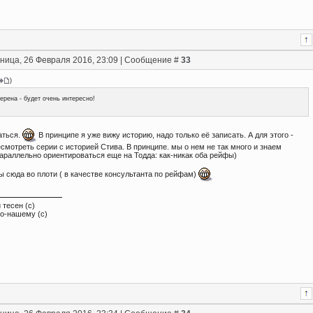
ница, 26 Февраля 2016, 23:09 | Сообщение #
33
)
ерена - будет очень интересно!
аться.
В принципе я уже вижу историю, надо только её записать. А для этого -
смотреть серии с историей Стива. В принципе. мы о нем не так много и знаем
параллельно ориентироваться еще на Тодда: как-никак оба рейфы)
ы сюда во плоти ( в качестве консультанта по рейфам)
 тесен (с)
по-нашему (с)