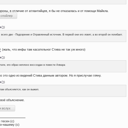
ороны, в отличие от атлантийцев, я бы не отказалась и от помощи Майкла.
)
 всего две - Подозрение и Отравленный источник. В первой они его ловят, а во второй он погибает.
(жаль, что инфы там касательног Стива не так уж много)
)
тати, его образ неплохо воссоздан в повести Алвара
о это одно из видений Стива данным автором. Но я прислучае гляну.
)
там объясняется, как он выжил.
своё объяснение.
 тесен (с)
по-нашему (с)