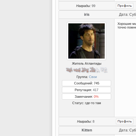
Награды:
99
iris
Дата: Суб
Хорошие мы
точно помн
Житель Атлантиды
Группа:
Свои
Сообщений: 745
Репутация:
417
Замечания:
0%
Статус:
где-то там
Награды:
8
Kitten
Дата: Суб