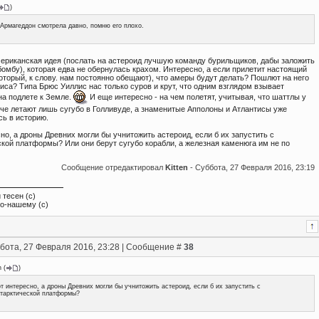
)
Армагеддон смотрела давно, помню его плохо.
ериканская идея (послать на астероид лучшую команду бурильщиков, дабы заложить
бомбу), которая едва не обернулась крахом. Интересно, а если прилетит настоящий
оторый, к слову. нам постоянно обещают), что амеры будут делать? Пошлют на него
са? Типа Брюс Уиллис нас только суров и крут, что одним взглядом взывает
на подлете к Земле.
И еще интересно - на чем полетят, учитывая, что шаттлы у
че летают лишь сугубо в Голливуде, а знаменитые Апполоны и Атлантисы уже
сь в историю.
но, а дроны Древних могли бы учнитожить астероид, если б их запустить с
ской платформы? Или они берут сугубо корабли, а железная каменюга им не по
Сообщение отредактировал
Kitten
-
Суббота, 27 Февраля 2016, 23:19
 тесен (с)
по-нашему (с)
бота, 27 Февраля 2016, 23:28 | Сообщение #
38
n
(
)
т интересно, а дроны Древних могли бы учнитожить астероид, если б их запустить с
тарктической платформы?