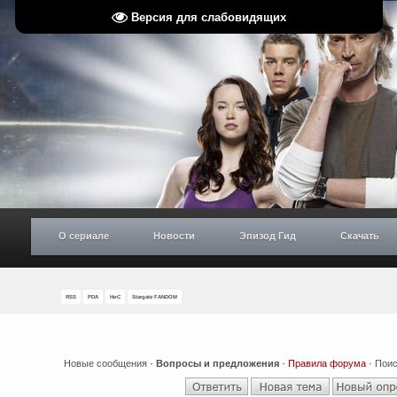
Версия для слабовидящих
О сериале
Новости
Эпизод Гид
Скачать
RSS
PDA
НиС
Stargate FANDOM
Новые сообщения
·
Вопросы и предложения
·
Правила форума
·
Поис