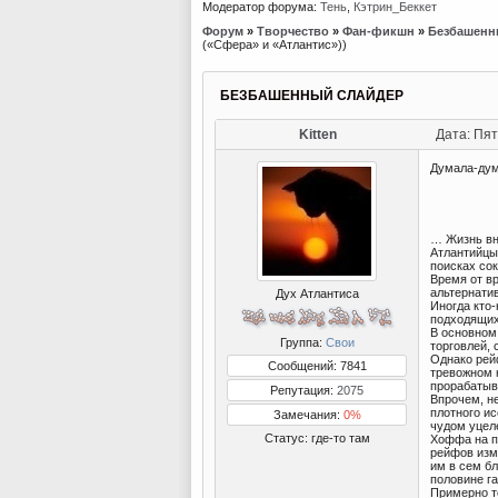
Модератор форума:
Тень
,
Кэтрин_Беккет
Форум
»
Творчество
»
Фан-фикшн
»
Безбашенн
(«Сфера» и «Атлантис»))
БЕЗБАШЕННЫЙ СЛАЙДЕР
Kitten
Дата: Пят
Думала-дум
… Жизнь вн
Атлантийцы
поисках со
Время от в
альтернати
Дух Атлантиса
Иногда кто-
подходящих
В основном
Группа:
Свои
торговлей,
Однако рей
Сообщений: 7841
тревожном 
прорабатыв
Репутация:
2075
Впрочем, н
плотного ис
Замечания:
0%
чудом уцел
Статус:
где-то там
Хоффа на п
рейфов изм
им в сем б
половине га
Примерно т