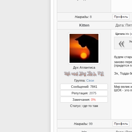
Награды:
8
Kitten
Дата: Пят
Цитата
iris
(
Ув
будем стар
заново пере
(придется 
Дух Атлантиса
Эх, Тодда б
Группа:
Свои
Сообщений: 7841
Мир велик и
ШОК - это 
Репутация:
2075
Замечания:
0%
Статус:
где-то там
Награды:
99