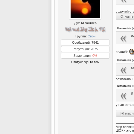
с другой ст
Дух Атлантиса
Цитата
iris
(
Группа:
Свои
Их
Сообщений: 7841
Репутация:
2075
спасибо
Замечания:
0%
Цитата
iris
(
Статус:
где-то там
Кс
возможно, н
Цитата
iris
(
И 
у нас есть 
Мир велик и
ШОК - это 