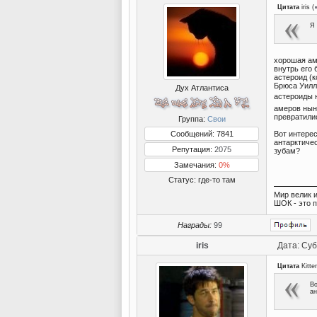
Цитата
iris
(
Я 
хорошая ам
внутрь его 
астероид (к
Брюса Уилли
Дух Атлантиса
астероиды 
амеров нын
превратили
Группа:
Свои
Сообщений: 7841
Вот интерес
антарктиче
Репутация:
2075
зубам?
Замечания:
0%
Статус:
где-то там
Мир велик и
ШОК - это 
Награды:
99
iris
Дата: Суб
Цитата
Kitte
Во
ан