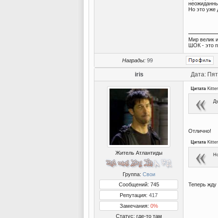
неожиданны
Но это уже
Мир велик и
ШОК - это 
Награды:
99
iris
Дата: Пят
Цитата
Kitte
Ду
Отлично!
Цитата
Kitte
Житель Атлантиды
Но
Группа:
Свои
Сообщений: 745
Теперь жду
Репутация:
417
Замечания:
0%
Статус:
где-то там