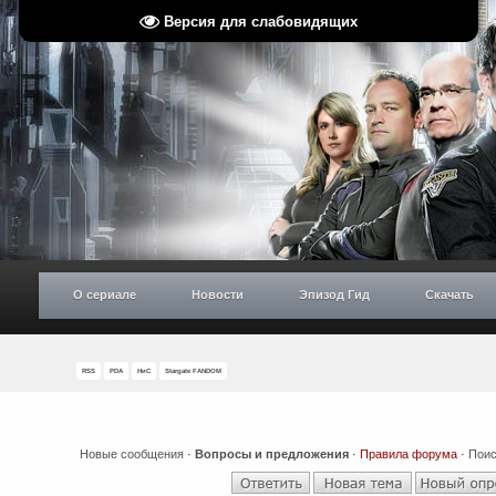
Версия для слабовидящих
О сериале
Новости
Эпизод Гид
Скачать
RSS
PDA
НиС
Stargate FANDOM
Новые сообщения
·
Вопросы и предложения
·
Правила форума
·
Поис