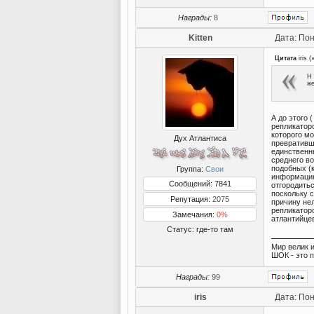
Награды:
8
Kitten
Дата: Пон
Цитата
iris
(
Н 
же
А до этого 
репликаторо
которого мо
Дух Атлантиса
превративши
единственн
среднего в
подобных (к
Группа:
Свои
информацию
Сообщений: 7841
отгородитьс
поскольку с
Репутация:
2075
причину не
репликаторо
Замечания:
0%
атлантийце
Статус:
где-то там
Мир велик и
ШОК - это 
Награды:
99
iris
Дата: Пон