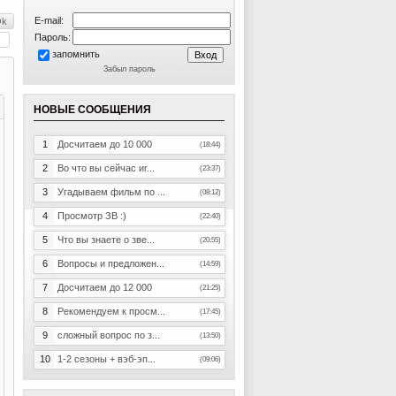
E-mail:
Пароль:
запомнить
Забыл пароль
НОВЫЕ СООБЩЕНИЯ
1
Досчитаем до 10 000
(18:44)
2
Во что вы сейчас иг...
(23:37)
3
Угадываем фильм по ...
(08:12)
4
Просмотр ЗВ :)
(22:40)
5
Что вы знаете о зве...
(20:55)
6
Вопросы и предложен...
(14:59)
7
Досчитаем до 12 000
(21:25)
8
Рекомендуем к просм...
(17:45)
9
сложный вопрос по з...
(13:50)
10
1-2 сезоны + вэб-эп...
(09:06)