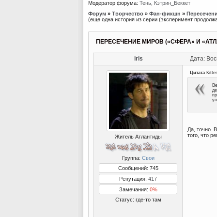
Модератор форума:
Тень
,
Кэтрин_Беккет
Форум
»
Творчество
»
Фан-фикшн
»
Пересечени
(еще одна история из серии (эксперимент продолжа
ПЕРЕСЕЧЕНИЕ МИРОВ («СФЕРА» И «АТ
iris
Дата: Вос
Цитата
Kitte
Ве
де
пр
ун
Да, точно. 
того, что р
Житель Атлантиды
Группа:
Свои
Сообщений: 745
Репутация:
417
Замечания:
0%
Статус:
где-то там