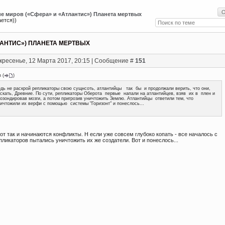
е миров («Сфера» и «Атлантис») Планета мертвых
ется))
ЛАНТИС») ПЛАНЕТА МЕРТВЫХ
кресенье, 12 Марта 2017, 20:15 | Сообщение #
151
n
(
)
дь не раскрой репликаторы свою сущнсоть, атлантийцы так бы и продолжали верить, что они,
скать, Древние. По сути, репликаторы Оберота первые напали на атлантийцев, взяв их в плен и
озондировав мозги, а потом пригрозив уничтожить Землю. Атлантийцы ответили тем, что
ичтожили их верфи с помощью системы "Горизонт" и понеслось...
Вот так и начинаются конфликты. Н если уже совсем глубоко копать - все началось с
епликаторов пытались уничтожить их же создатели. Вот и понеслось...