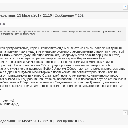
едельник, 13 Марта 2017, 21:19 | Сообщение #
152
)
если уже совсем глубоко копать - все началось с того, что репликаторов пытались уничтожить их
 создатели. Вот и понеслось...
( как предположение) корень конфликта еще мог лежать в самом появлении данный
в, а именно - как следствие очередного смелого эксперимента с нанитами, жертвой
г стать Оберот (будучий еще человеком, которому могли ввести порцию нанитов,
х его в итоге в первого репла; ведь по всей серии Оберот внешне был
ым, кто выглядел как человек в возрасте. Прочие были либо молодыми. либо
озраста). Что мешало потом Обероту превратить своих вивисекторов в себе
ак это случилось в доктором Вейр)? А потом Оберот мог взять роль лидера, заменив
 в Ядре на выдуманную историю о происхождении репликаторов, чтобы как-то
я от принадлежности к миру Создателей, но в то же время их невольно копируя,
ам был одним из Древних. Как тебе такая версия? Она во всяком случае объясняет и
любви реплов Оберота и его самого к Создателям, и попытку Древних уничтожить
в (хотя веских причин для этого не было), и последующую агрессию реплов против
в.
 тесен (с)
по-нашему (с)
едельник, 13 Марта 2017, 22:18 | Сообщение #
153