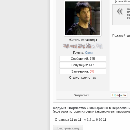
Цитата
Kitte
ка
(б
пе
во
Пожалуй, да
Житель Атлантиды
Группа:
Свои
Сообщений: 745
Репутация:
417
Замечания:
0%
Статус:
где-то там
Награды:
8
Форум
»
Творчество
»
Фан-фикшн
»
Пересечени
(еще одна история из серии (эксперимент продолжа
Страница
11
из
11
«
1
2
…
9
10
11