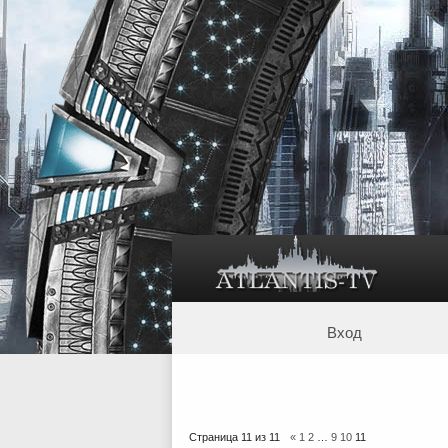
Вход
Страница
11
из
11
«
1
2
…
9
10
11