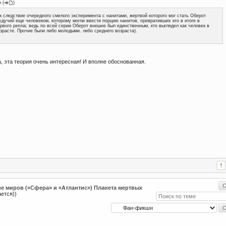
n
(
)
к следствие очередного смелого эксперимента с нанитами, жертвой которого мог стать Оберот
удучий еще человеком, которому могли ввести порцию нанитов, превративших его в итоге в
рвого репла; ведь по всей серии Оберот внешне был единственным, кто выглядел как человек в
зрасте. Прочие были либо молодыми. либо среднего возраста).
, эта теория очень интересная! И вполне обоснованная.
е миров («Сфера» и «Атлантис») Планета мертвых
ется))