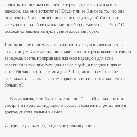
сильным из них было волнение перед встречей с сыном и ее
народом, как они встретят ее? Осудит ли ее Канан за то, что она
полетела на Землю, особо никого не предупредив? Сильно ли
соскучился по ней ее сынок или, наоборот, уже успел забыть? От
последних мыслей на душе становилось так горько.
Иногда она не понимала свою патологическую привязанность к
атлантийцам. Сколько раз она ставила их интересы выше интересов
ее народа, всегда прикрываясь для себя надеждой для всей
галактики и лучшим будущим для ее людей, а позднее и для ее
сына. Но так ли это на самом деле? Или, может, сама того не
осознавая, она связана с этим городом и его обитателями чем-то
большим?
— Как думаешь, они быстро все починят? — Тейла напряженно
смотрит на Ронона, сидящего в кресле и садится напротив него в
другое, сцепив пальцы в замок.
Сатедианец кивает ей, по доброму улыбнувшись.