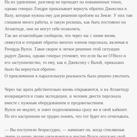
На их удивление, разговор не проходит на повышенных тонах,
однако генерал Лэндри приказывает вернуть обратно Джексона и
Валу, которые нужны ему для решения проблем на Земле. У них там
слишком много работы, и такую роскошь, как быть постоянно на
Атлантиде, они не могут себе позволить.
Так же атлантийцам сообщили, что через час с ними вновь
свяжутся и отправят обратно многих членов персонала, включая и
Ричарда Вулси. Такое скорое и легкое решение этой ситуации
радует Джона, однако генерал уточняет, что если бы не О'Нилл и
его заступничество, то ему, как и Джексону с Валой, приказано
было бы вернуться обратно.
О приключении в параллельную реальность было решено умолчать.
Через час врата действительно вновь открываются, и на Атлантиду
возвращается и глава экспедиции, и человек двести персонала
вместе с нужным оборудованием и продовольствием.
Вулси не медлит, и зовет подполковника сразу же в свой кабинет.
По его настроению не трудно понять, что тот будет его отчитывать.
— Вы поступили безрассудно, — начинает он, когда стеклянные
двери за ними двумя закрываются и мистер Вулси опускает свой