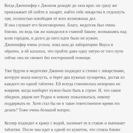
Когда Дженнифер с Джоном доходят до зала врат, он сразу же
приказывает ей пойти в лазарет, найти себе лекарства и отдохнуть
там, полностью освободив от всех возможных дел.
И она слушает его безоговорочно. Благо, медотсек был очень
близко, он ведь так же находился в главной башне, возвышаясь над
всем городом, и долго до него идти было не нужно.
Дженнифер очень устала, пока шла до лаборатории Януса и
обратно, и ей казалось, что пройти даже одну пятую от того пути
сейчас она не сможет без посторонней помощи.
Уже будучи в медотсеке Дженни подходит к стенке с лекарствами,
которую знала наизусть, и берет два нужных пузыречка, достав из
каждого по одной таблетке. Ей всегда становилось нехорошо не
вовремя, когда наоборот нужно было быть в строю. И, что самое
обидное, рядом нет Родни и некому пожаловаться, некому
поддержать ее. Хотя стал бы он в такое ответственное время это
делать? Тоже очень большой вопрос.
Келлер подходит к крану с водой, наливает ее в стакан и выпивает
таблетки. После она идет к одной из кушеток, что стояла ближе