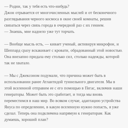
— Родни, так у тебя есть что-нибудь?
Джон отрывается от многочисленных мыслей и от бесконечного
разглядывания черного космоса в окне своей комнаты, решив
связаться через связь города в очередной раз с их гением.
— Знаешь, мне надоело уже тут торчать.
— Вообще мысль есть, — кивает ученый, активируя микрофон, и
Шеппард сразу вскакивает с кровати, обрадованный этой новостью.
Она внезапно придала ему столько сил, столько надежды, которой
так не хватало.
— Мы с Джексоном подумали, что причина может быть в
использовании ранее Атлантидой туннельного двигателя. Мы в
этой вселенной отправим ее с его помощью в Пегас, включив наши
генераторы. Может быть это сработает, и тогда мы вновь
переместимся в наш мир. Во всяком случае, адаптацию устройства
Януса по определению, в какую вселенную нужно попасть, я уже
сделал. Теперь она подключена напрямую к генераторам. Как
думаешь, хороший план?