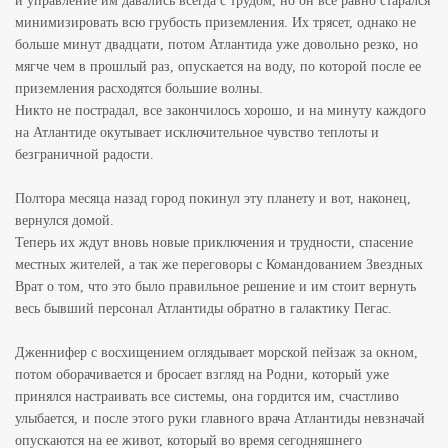
и управление им давались всегда с трудом, но он все равно старался
минимизировать всю грубость приземления. Их трясет, однако не
больше минут двадцати, потом Атлантида уже довольно резко, но
мягче чем в прошлый раз, опускается на воду, по которой после ее
приземления расходятся большие волны.
Никто не пострадал, все закончилось хорошо, и на минуту каждого
на Атлантиде окутывает исключительное чувство теплоты и
безграничной радости.
Полтора месяца назад город покинул эту планету и вот, наконец,
вернулся домой.
Теперь их ждут вновь новые приключения и трудности, спасение
местных жителей, а так же переговоры с Командованием Звездных
Врат о том, что это было правильное решение и им стоит вернуть
весь бывший персонал Атлантиды обратно в галактику Пегас.
Дженнифер с восхищением оглядывает морской пейзаж за окном,
потом оборачивается и бросает взгляд на Родни, который уже
принялся настраивать все системы, она гордится им, счастливо
улыбается, и после этого руки главного врача Атлантиды невзначай
опускаются на ее живот, который во время сегодняшнего