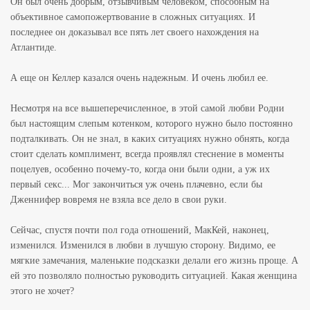
Он был очень добрым, отзывчивым человеком, способным на
объективное самопожертвование в сложных ситуациях. И
последнее он доказывал все пять лет своего нахождения на
Атлантиде.
А еще он Келлер казался очень надежным. И очень любил ее.
Несмотря на все вышеперечисленное, в этой самой любви Родни
был настоящим слепым котенком, которого нужно было постоянно
подталкивать. Он не знал, в каких ситуациях нужно обнять, когда
стоит сделать комплимент, всегда проявлял стеснение в моменты
поцелуев, особенно почему-то, когда они были одни, а уж их
первый секс... Мог закончиться уж очень плачевно, если бы
Дженнифер вовремя не взяла все дело в свои руки.
Сейчас, спустя почти пол года отношений, МакКей, наконец,
изменился. Изменился в любви в лучшую сторону. Видимо, ее
мягкие замечания, маленькие подсказки делали его жизнь проще. А
ей это позволяло полностью руководить ситуацией. Какая женщина
этого не хочет?