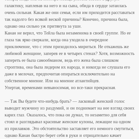
галактику, наплевав на него и на сына, обида в сердце затаилась
очень сильная. Какая же они семья, если им приходится расставаться
так надолго без всякой веской причины? Конечно, причина была,
однако она сильно уж притянута за уши.
Канан не верил, что Тейла была незаменима в своей группе. Но ее
глаза так ярко сверкали, когда она уходила в очередное
приключение, что с этим приходилось мириться. Не откажешь же
любимой женщине, заперев ее в четырех стенах? Хотя, возможность
запереть ее была самообманом, ведь его жена была слишком
строптива, она была лидером их народа, и никогда не слушала его
даже в мелочах, предпочитая опираться исключительно на
собственное мнение. Или на мнение атлантийцев.
Упертая, временами невыносимая, но все-таки прекрасная.
— Так Вы будете что-нибудь брать? — ласковый женский голос
выводит мужчину из раздумий, и он поднимает на нее взгляд своих
карих глаз. Оказалось, что пока он думал, то незаметно для себя
стоял и разглядывал красивые женские кулоны, лежащие на одном
из прилавков. Это обстоятельство заставляет его немного смутиться,
однако Канан быстро берет себя в руки и отрицательно качает