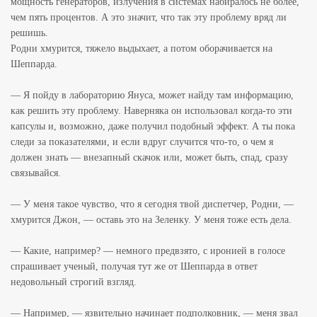
мощность генераторов, излучения в системах набиралось не более,
чем пять процентов. А это значит, что так эту проблему вряд ли
решишь.
Родни хмурится, тяжело выдыхает, а потом оборачивается на
Шеппарда.
— Я пойду в лабораторию Януса, может найду там информацию,
как решить эту проблему. Наверняка он использовал когда-то эти
капсулы и, возможно, даже получил подобный эффект. А ты пока
следи за показателями, и если вдруг случится что-то, о чем я
должен знать — внезапный скачок или, может быть, спад, сразу
связывайся.
— У меня такое чувство, что я сегодня твой диспетчер, Родни, —
хмурится Джон, — оставь это на Зеленку. У меня тоже есть дела.
— Какие, например? — немного предвзято, с иронией в голосе
спрашивает ученый, получая тут же от Шеппарда в ответ
недовольный строгий взгляд.
— Например, — язвительно начинает подполковник, — меня звал