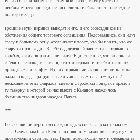
Если его жена занималась этим всю жизнь, то ему чисто из
необходимости приходилось исполнять ее обязанности последние
полтора месяца.
Громкие звуки взрывов выводят и его, и его собеседников из
обсуждения общего торгового соглашения. Подорвавшись, они идут
сразу к большому окну, отодвигают шторку, что бы понять, что же
снаружи происходит. В небе над деревней зависло два огромных
корабля, каких он раньше не видел. Единственное, что они знали
сейчас наверняка, так это то, что эти огромные корабли точно не
принадлежали рейфам. Из них огромными скорплениями на землю
падали снаряды, разрушая все и убивая всех на своем пути. И
несколько из этих снарядов, метко и с грохотом попадают прямо в
ту таверну, в которой сейчас вместе с Кананом находилось
большинство лидеров народов Пегаса.
***
Весь основной персонал города предков собрался в контрольном
зале. Сейчас там были Родни, постоянно копающийся в ноутбуке и
проверяющий свои расчеты. Радек, помогающий ему и следящий за