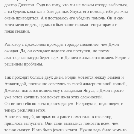
доктор Джексон. Судя по тому, что мы не можем отсюда выбраться,
а ты будешь копаться в базе данных Януса, его помощь тебе должна
очень пригодиться. А я постараюсь его убедить помочь. Он и сам
хотел меня видеть, однако я был занят твоими генераторами и
показателями.
Разговор с Джексоном проходит гораздо спокойнее, чем Джон
ожидал. Да, он осуждает недолго его поступки, но потом
авантюрная натура берет верх, и Дэниел вызывается помочь Родни с
решением проблемы.
Так проходит больше двух дней. Родни мотается между Землей и
Атлантидой, постоянно советуясь со своей альтернативной копией,
Джексон пытается помочь ему с загадками Януса, а Джон просто
уже готов крушить все вокруг из-за этих сложностей.
Он винит себя во всем происходящем. Не додумал, недоглядел, и
теперь расплачивается.
А вот тех людей, которых они ранее поместили в изолятор,
пришлось выпустить. Они сами вызвались помогать всем, чем
только смогут. И это было jочень кстати. Нужно ведь было кому-то