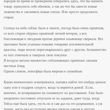
народов во время ее проведения собирались здесь, что бы оценить
товар, прикупить себе обновок, а так же что бы завести новые
знакомства и заключить новые союзы. Или просто продолжить
старые.
Солнце на небе сейчас было в зените, погода была очень приятная,
со всех сторон обдувал приятный легкий ветерок, а вся
близлежащая к звездным вратам деревня зазывающе сверкала. Все
прилавки были усыпаны новыми товарами исключительной
красоты, люди весело переговаривались друг с другом, большинство
из них отмечали в тавернах свои покупки.
В воздухе витало множество соблазняющих приятных запахов
местных блюд.
Одним словом, атмосфера была мирная и спокойная.
Канан внимательно осматривался, пытаясь найти что-нибудь ценное
сыну или в подарок супруге, когда та вернется домой. Если,
конечно, ее возвращение не ознаменует их расставание. Ему было
неприятно постоянно отпускать ее на задания, даже тогда, когда
Тейла еще была здесь, пусть он и сам дал на это разрешение, а уж
теперь, когда она на полтора месяца улетела совсем в другую