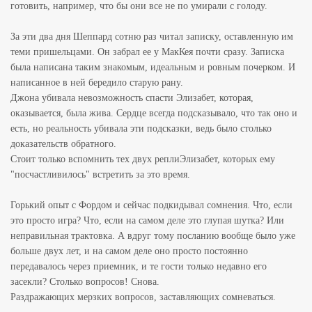
готовить, например, что бы они все не по умирали с голоду.
За эти два дня Шеппард сотню раз читал записку, оставленную им
теми пришельцами. Он забрал ее у МакКея почти сразу. Записка
была написана таким знакомым, идеальным и ровным почерком. И
написанное в ней бередило старую рану.
Джона убивала невозможность спасти Элизабет, которая,
оказывается, была жива. Сердце всегда подсказывало, что так оно и
есть, но реальность убивала эти подсказки, ведь было столько
доказательств обратного.
Стоит только вспомнить тех двух реплиЭлизабет, которых ему
"посчастливилось" встретить за это время.
Горький опыт с Фордом и сейчас подкидывал сомнения. Что, если
это просто игра? Что, если на самом деле это глупая шутка? Или
неправильная трактовка. А вдруг тому посланию вообще было уже
больше двух лет, и на самом деле оно просто постоянно
передавалось через приемник, и те гости только недавно его
засекли? Столько вопросов! Снова.
Раздражающих мерзких вопросов, заставляющих сомневаться.