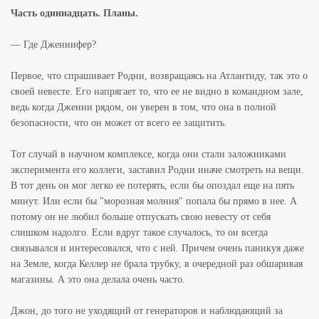
Часть одиннадцать. Планы.
— Где Дженнифер?
Первое, что спрашивает Родни, возвращаясь на Атлантиду, так это о
своей невесте. Его напрягает то, что ее не видно в командном зале,
ведь когда Дженни рядом, он уверен в том, что она в полной
безопасности, что он может от всего ее защитить.
Тот случай в научном комплексе, когда они стали заложниками
эксперимента его коллеги, заставил Родни иначе смотреть на вещи.
В тот день он мог легко ее потерять, если бы опоздал еще на пять
минут. Или если бы "морозная молния" попала бы прямо в нее. А
потому он не любил больше отпускать свою невесту от себя
слишком надолго. Если вдруг такое случалось, то он всегда
связывался и интересовался, что с ней. Причем очень паникуя даже
на Земле, когда Келлер не брала трубку, в очередной раз обшаривая
магазины. А это она делала очень часто.
Джон, до того не уходящий от генераторов и наблюдающий за