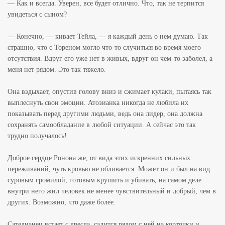
— Как и всегда. Уверен, все будет отлично. Что, так не терпится
увидеться с сыном?
— Конечно, — кивает Тейла, — я каждый день о нем думаю. Так
страшно, что с Тореном могло что-то случиться во время моего
отсутствия. Вдруг его уже нет в живых, вдруг он чем-то заболел, а
меня нет рядом. Это так тяжело.
Она вздыхает, опустив голову вниз и сжимает кулаки, пытаясь так
выплеснуть свои эмоции. Атозианка никогда не любила их
показывать перед другими людьми, ведь она лидер, она должна
сохранять самообладание в любой ситуации. А сейчас это так
трудно получалось!
Доброе сердце Ронона же, от вида этих искренних сильных
переживаний, чуть кровью не обливается. Может он и был на вид
суровым громилой, готовым крушить и убивать, на самом деле
внутри него жил человек не менее чувствительный и добрый, чем в
других. Возможно, что даже более.
Сатедианец встает с кресла, садится рядом с ней на корточки и