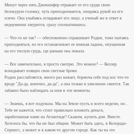
Минут через пять Дженнифер отрывает от его груди свою
белокурую головку, чуть приподнимается, опираясь рукой на его
плечо. Она улыбаясь оглядывает его лицо, а ученый же в ответ в
недоумении хмурится, сразу спохватившись:
— Что-то не так? — обеспокоенно спрашивает Родни, тоже пытаясь
приподняться, но его останавливает ее нежная ладонь, опущенная
на его теплую грудь, где раньше она лежала.
— Все замечательно, я просто смотрю. Это можно? — Келлер
вскидывает изящно свои светлые брови.
Родни расслабляется, много раз кивает, бормоча себе под нос что-то
вроде "Да-да, конечно, да-да", а она только в умилении смеется. Так
забавно было наблюдать за ним в эти моменты.
— Знаешь, я вот подумала. Мы на Земле пусть и всего неделю, но...
Тебе не кажется, что стоит правильно вложить деньги,
заработанные нами на Атлантиде? Скажем, купить дом. Вместе.
Хотелось бы, что бы он был общим. Может быть здесь, в Колорадо-
Спрингс, а может и в каком-то другом городе. Как ты на это