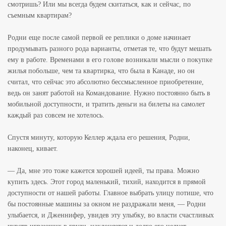
смотришь? Или мы всегда будем скитаться, как и сейчас, по
съемным квартирам?
Родни еще после самой первой ее реплики о доме начинает
продумывать разного рода варианты, отметая те, что будут мешать
ему в работе. Временами в его голове возникали мысли о покупке
жилья побольше, чем та квартирка, что была в Канаде, но он
считал, что сейчас это абсолютно бессмысленное приобретение,
ведь он занят работой на Командование. Нужно постоянно быть в
мобильной доступности, и тратить деньги на билеты на самолет
каждый раз совсем не хотелось.
Спустя минуту, которую Келлер ждала его решения, Родни,
наконец, кивает.
— Да, мне это тоже кажется хорошей идеей, ты права. Можно
купить здесь. Этот город маленький, тихий, находится в прямой
доступности от нашей работы. Главное выбрать улицу потише, что
бы постоянные машины за окном не раздражали меня, — Родни
улыбается, и Дженнифер, увидев эту улыбку, во власти счастливых