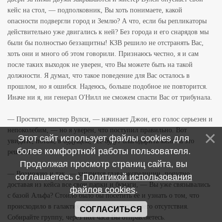
кейс на стол, — подполковник, Вы хоть понимаете, какой
опасности подвергли город и Землю? А что, если бы репликаторы
действительно уже двигались к ней? Без города и его снарядов мы
были бы полностью беззащитны! КЗВ решило не отстранять Вас,
хоть они и много об этом говорили. Признаюсь честно, я и сам
после таких выходок не уверен, что Вы можете быть на такой
должности. Я думал, что такое поведение для Вас осталось в
прошлом, но я ошибся. Надеюсь, больше подобное не повторится.
Иначе ни я, ни генерал О'Нилл не сможем спасти Вас от трибунала.
— Простите, мистер Вулси, — начинает Джон, его голос серьезен и
непоколебим, — но я уверен, что поступил правильно. Вот
Этот сайт использует файлы cookies для
увидите, потом, в будущем, все будут благодарить меня за это
более комфортной работы пользователя.
решение.
Продолжая просмотр страниц сайта, вы
— Возможно и так, — хмурится глава экспедиции, попутно
соглашаетесь с
Политикой использования
доставая из кейса все свои папки и бумаги, — Вы уже связывались
файлов cookies
.
с базой Альфа? Стоило было бы посетить ее и узнать о том, что
происходило в галактике Пегас за время нашего отсутствия.
СОГЛАСИТЬСЯ
Собирайте группу, через пол часа Вы отправляетесь.