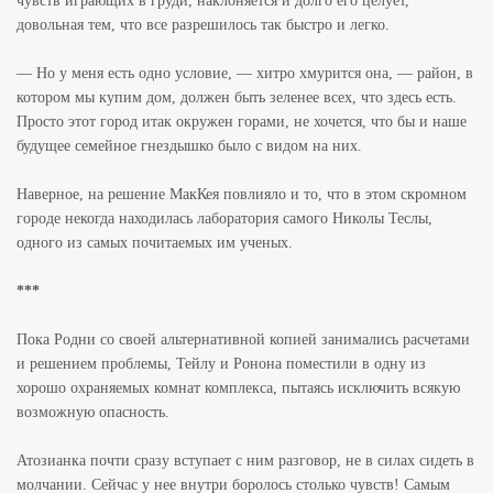
чувств играющих в груди, наклоняется и долго его целует,
довольная тем, что все разрешилось так быстро и легко.
— Но у меня есть одно условие, — хитро хмурится она, — район, в
котором мы купим дом, должен быть зеленее всех, что здесь есть.
Просто этот город итак окружен горами, не хочется, что бы и наше
будущее семейное гнездышко было с видом на них.
Наверное, на решение МакКея повлияло и то, что в этом скромном
городе некогда находилась лаборатория самого Николы Теслы,
одного из самых почитаемых им ученых.
***
Пока Родни со своей альтернативной копией занимались расчетами
и решением проблемы, Тейлу и Ронона поместили в одну из
хорошо охраняемых комнат комплекса, пытаясь исключить всякую
возможную опасность.
Атозианка почти сразу вступает с ним разговор, не в силах сидеть в
молчании. Сейчас у нее внутри боролось столько чувств! Самым