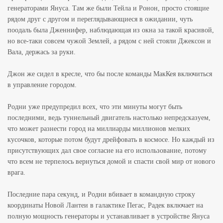
генераторами Януса. Там же были Тейла и Ронон, просто стоящие
рядом друг с другом и переглядывающиеся в ожидании, чуть
поодаль была Дженнифер, наблюдающая из окна за такой красивой,
но все-таки совсем чужой Землей, а рядом с ней стояли Джексон и
Вала, держась за руки.
Джон же сидел в кресле, что бы после команды МакКея включиться
в управление городом.
Родни уже предупредил всех, что эти минуты могут быть
последними, ведь туннельный двигатель настолько непредсказуем,
что может разнести город на миллиарды миллионов мелких
кусочков, которые потом будут дрейфовать в космосе. Но каждый из
присутствующих дал свое согласие на его использование, потому
что всем не терпелось вернуться домой и спасти свой мир от нового
врага.
Последние пара секунд, и Родни вбивает в командную строку
координаты Новой Лантеи в галактике Пегас, Радек включает на
полную мощность генераторы и устанавливает в устройстве Януса