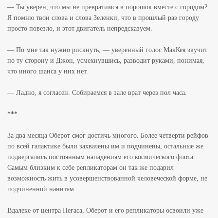
— Ты уверен, что мы не превратимся в порошок вместе с городом?
Я помню твои слова и слова Зеленки, что в прошлый раз городу
просто повезло, и этот двигатель непредсказуем.
— По мне так нужно рискнуть, — уверенный голос МакКея звучит
по ту сторону и Джон, усмехнувшись, разводит руками, понимая,
что иного шанса у них нет.
— Ладно, я согласен. Собираемся в зале врат через пол часа.
***
За два месяца Оберот смог достичь многого. Более четверти рейфов
по всей галактике были захвачены им и подчинены, остальные же
подвергались постоянным нападениям его космического флота.
Самым близким к себе репликаторам он так же подарил
возможность жить в усовершенствованной человеческой форме, не
подчиненной нанитам.
Вдалеке от центра Пегаса, Оберот и его репликаторы освоили уже