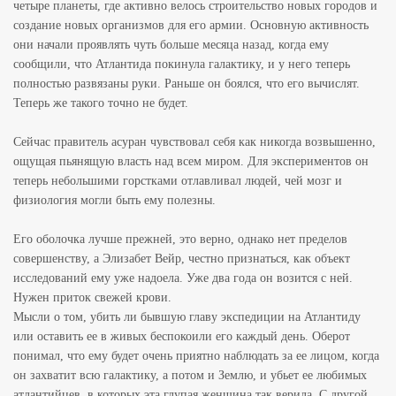
четыре планеты, где активно велось строительство новых городов и
создание новых организмов для его армии. Основную активность
они начали проявлять чуть больше месяца назад, когда ему
сообщили, что Атлантида покинула галактику, и у него теперь
полностью развязаны руки. Раньше он боялся, что его вычислят.
Теперь же такого точно не будет.
Сейчас правитель асуран чувствовал себя как никогда возвышенно,
ощущая пьянящую власть над всем миром. Для экспериментов он
теперь небольшими горстками отлавливал людей, чей мозг и
физиология могли быть ему полезны.
Его оболочка лучше прежней, это верно, однако нет пределов
совершенству, а Элизабет Вейр, честно признаться, как объект
исследований ему уже надоела. Уже два года он возится с ней.
Нужен приток свежей крови.
Мысли о том, убить ли бывшую главу экспедиции на Атлантиду
или оставить ее в живых беспокоили его каждый день. Оберот
понимал, что ему будет очень приятно наблюдать за ее лицом, когда
он захватит всю галактику, а потом и Землю, и убьет ее любимых
атлантийцев, в которых эта глупая женщина так верила. С другой