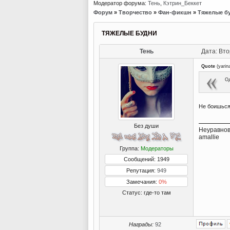
Модератор форума:
Тень
,
Кэтрин_Беккет
Форум
»
Творчество
»
Фан-фикшн
»
Тяжелые б
ТЯЖЕЛЫЕ БУДНИ
Тень
Дата: Вто
Quote
(
yarin
Од
Не боишься
Без души
Неуравнов
amallie
Группа:
Модераторы
Сообщений: 1949
Репутация:
949
Замечания:
0%
Статус:
где-то там
Награды:
92