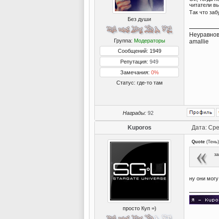
читатели в
Так что заб
Без души
Неуравнов
Группа:
Модераторы
amallie
Сообщений: 1949
Репутация:
949
Замечания:
0%
Статус:
где-то там
Награды:
92
Kuporos
Дата: Сре
Quote
(
Тень
)
за
ну они могу
просто Куп =)