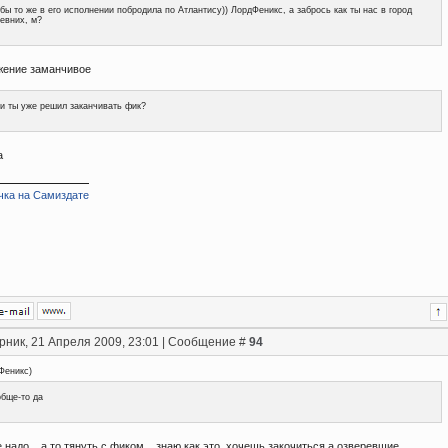
бы то же в его исполнении побродила по Атлантису)) ЛордФеникс, а забрось как ты нас в город
евних, м?
жение заманчивое
и ты уже решил заканчивать фик?
а
чка на Самиздате
рник, 21 Апреля 2009, 23:01 | Сообщение #
94
Феникс
)
бще-то да
е надо... а то тянуть с фиком... знаю как это, хочешь закочиться а озверевшие