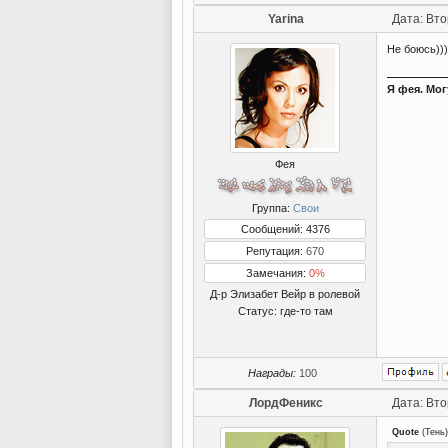
Yarina
Дата: Вто
Не боюсь)))
Я фея. Мог
Фея
Группа:
Свои
Сообщений: 4376
Репутация:
670
Замечания:
0%
Д-р Элизабет Вейр в ролевой
Статус:
где-то там
Награды:
100
ЛордФеникс
Дата: Вто
Quote
(
Тень
)