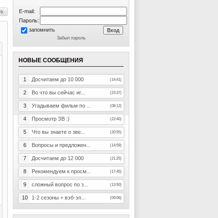
E-mail:
Пароль:
запомнить
Забыл пароль
НОВЫЕ СООБЩЕНИЯ
1
Досчитаем до 10 000
(14:41)
2
Во что вы сейчас иг...
(23:37)
3
Угадываем фильм по ...
(08:12)
4
Просмотр ЗВ :)
(22:40)
5
Что вы знаете о зве...
(20:55)
6
Вопросы и предложен...
(14:59)
7
Досчитаем до 12 000
(21:25)
8
Рекомендуем к просм...
(17:45)
9
сложный вопрос по з...
(13:50)
10
1-2 сезоны + вэб-эп...
(09:06)