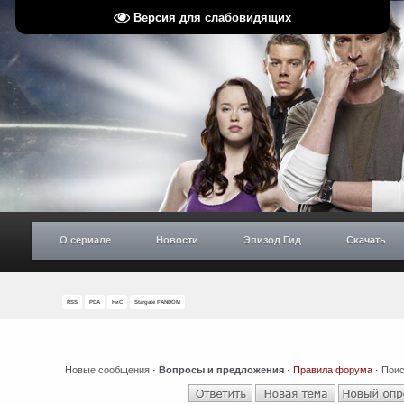
Версия для слабовидящих
О сериале
Новости
Эпизод Гид
Скачать
RSS
PDA
НиС
Stargate FANDOM
Новые сообщения
·
Вопросы и предложения
·
Правила форума
·
Поис