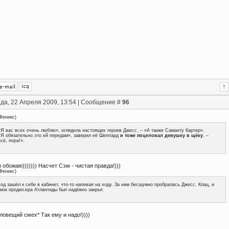
да, 22 Апреля 2009, 13:54 | Сообщение #
96
Феникс
)
«Я вас всех очень люблю», оглядела настоящих героев Джесс. – «А также Саманту Картер».
«Я обязательно это ей передам», заверил её Шеппард
и тоже поцеловал девушку в щёку
. –
сё, пора!».
я обожаю))))))) Насчет Сэм - чистая правда!)))
Феникс
)
эд зашёл к себе в кабинет, что-то напевая на ходу. За ним бесшумно пробралась Джесс. Клац, и
мок продюсера Атлантиды был надёжно закрыт.
зловещий смех* Так ему и надо!))))