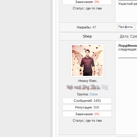
Замечания:
0%
Ушастый ра
Статус:
где-то там
Награды:
47
Shep
Дата: Сре
ЛордФени
следующая 
.:Heavy Rain:.
Группа:
Свои
Сообщений: 1431
Репутация:
506
Замечания:
0%
Статус:
где-то там