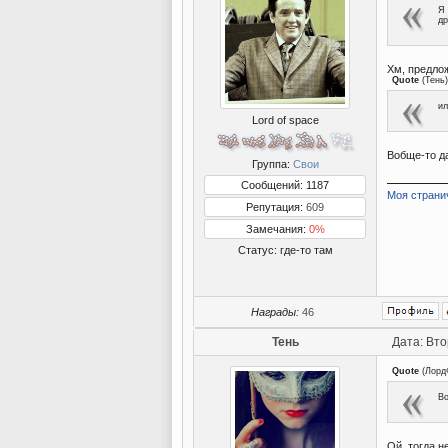
Я 
др
Хм, предло
Quote
(
Тень
)
ил
Lord of space
Вобще-то д
Группа:
Свои
Сообщений: 1187
Моя страни
Репутация:
609
Замечания:
0%
Статус:
где-то там
Награды:
46
Тень
Дата: Вто
Quote
(
Лорд
Во
Ой, тогда н