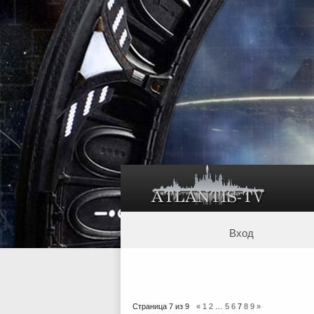
Вход
Страница
7
из
9
«
1
2
…
5
6
7
8
9
»