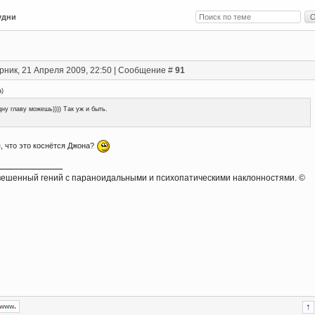
удни
рник, 21 Апреля 2009, 22:50 | Сообщение #
91
a
)
ну главу можешь)))) Так уж и быть.
, что это коснётся Джона?
ешенный гений с параноидальными и психопатическими наклонностями. ©