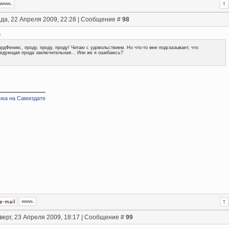
да, 22 Апреля 2009, 22:28 | Сообщение #
98
)
рдФеникс, проду, проду, проду! Читаю с удовольствием. Но что-то мне подсказывает, что
едующая прода заключительная... Или же я ошибаюсь?
чка на Самиздате
верг, 23 Апреля 2009, 18:17 | Сообщение #
99