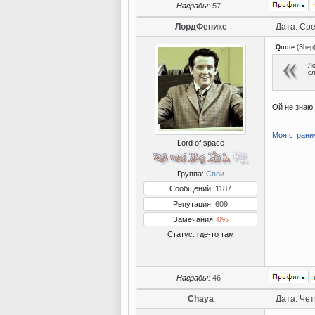
Награды:
57
ЛордФеникс
Дата: Сре
Quote
(
Shep
Ло
сл
Ой не знаю
Моя страни
Lord of space
Группа:
Свои
Сообщений: 1187
Репутация:
609
Замечания:
0%
Статус:
где-то там
Награды:
46
Chaya
Дата: Чет