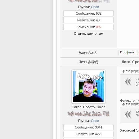
Группа:
Свои
Сообщений: 632
Репутация:
40
Замечания:
0%
Статус:
где-то там
Награды:
5
Jess@@@
Дата: Сре
Quote
(
Лорд
- 
- 
«В
Феникс, я т
Quote
(
Лорд
Сокол. Просто Сокол
Бр
за
Группа:
Свои
Сообщений: 3041
Ха-ха-ха! *
Репутация:
422