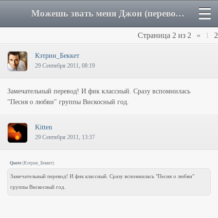
Можешь звать меня Джон (перевод) - Страница 2 - Форум
Страница
2
из
2
«
1
2
Кэтрин_Беккет
29 Сентября 2011, 08:19
Замечательный перевод! И фик классный. Сразу вспомнилась
"Песня о любви" группы Вискосный год.
Kitten
29 Сентября 2011, 13:37
Quote
(
Кэтрин_Беккет
)
Замечательный перевод! И фик классный. Сразу вспомнилась "Песня о любви"
группы Вискосный год.