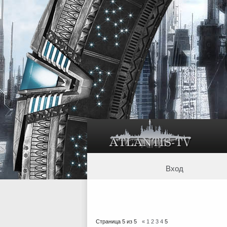
Вход
Страница
5
из
5
«
1
2
3
4
5