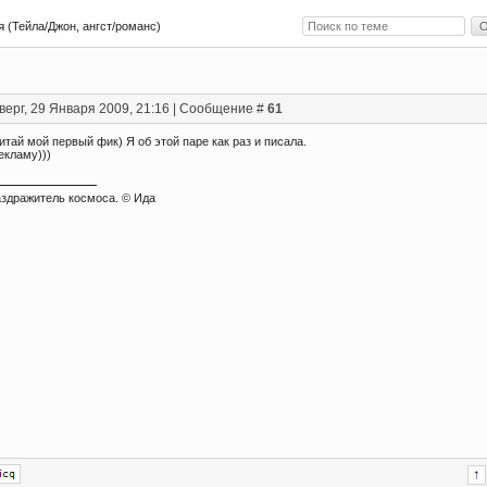
я
(Тейла/Джон, ангст/романс)
верг, 29 Января 2009, 21:16 | Сообщение #
61
читай мой первый фик) Я об этой паре как раз и писала.
екламу)))
здражитель космоса. © Ида