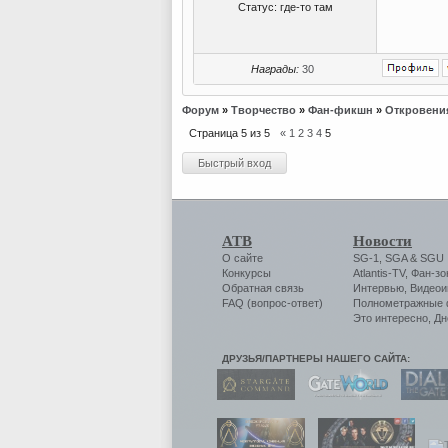
Статус:
где-то там
Награды:
30
Форум
»
Творчество
»
Фан-фикшн
»
Откровени
Страница
5
из
5
«
1
2
3
4
5
АТВ
Новости
О сайте
SG-1
,
SGA
&
SGU
Конкурсы
Atlantis-TV
,
Фан-зо
Обратная связь
Интервью
,
Видеои
FAQ (вопрос-ответ)
Полнометражные
Это интересно
,
Дн
ДРУЗЬЯ/ПАРТНЕРЫ НАШЕГО САЙТА: