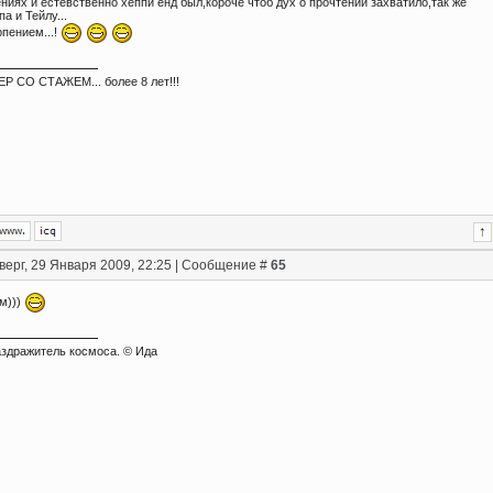
ниях и естевственно хеппи енд был,короче чтоб дух о прочтении захватило,так же
а и Тейлу...
пением...!
 СО СТАЖЕМ... более 8 лет!!!
верг, 29 Января 2009, 22:25 | Сообщение #
65
м)))
здражитель космоса. © Ида