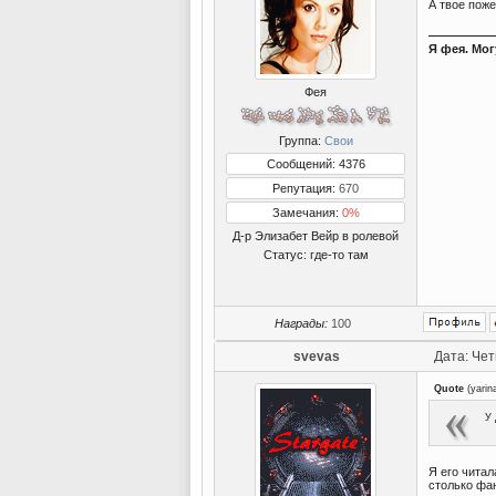
А твое поже
Я фея. Мог
Фея
Группа:
Свои
Сообщений: 4376
Репутация:
670
Замечания:
0%
Д-р Элизабет Вейр в ролевой
Статус:
где-то там
Награды:
100
svevas
Дата: Чет
Quote
(
yarin
У 
Я его читал
столько фан