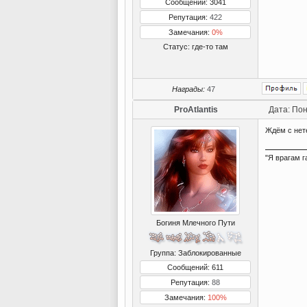
Сообщений: 3041
Репутация:
422
Замечания:
0%
Статус:
где-то там
Награды:
47
ProAtlantis
Дата: Пон
Ждём с нет
"Я врагам г
Богиня Млечного Пути
Группа: Заблокированные
Сообщений: 611
Репутация:
88
Замечания:
100%