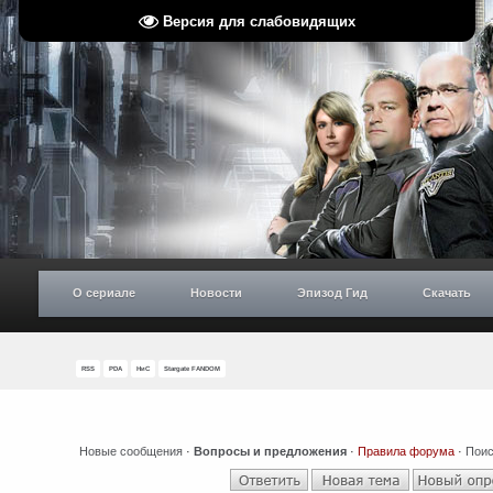
Версия для слабовидящих
О сериале
Новости
Эпизод Гид
Скачать
RSS
PDA
НиС
Stargate FANDOM
Новые сообщения
·
Вопросы и предложения
·
Правила форума
·
Поис