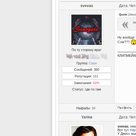
svevas
Дата: Чет
Quote
(
Jes
по
Ну вообще т
Сэм???
По ту сторону врат
КЛИПМЕЙКЕР
Группа:
Свои
Сообщений: 360
Репутация:
161
Замечания:
60%
Статус:
где-то там
Награды:
16
Yarina
Дата: Чет
svevas
, он
Вот тут.
http
У Джесс вы