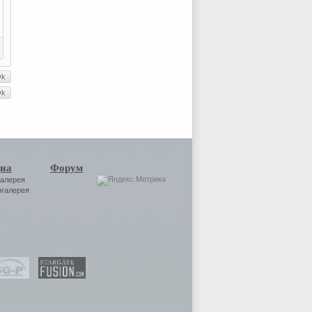
иа
Форум
галерея
огалерея