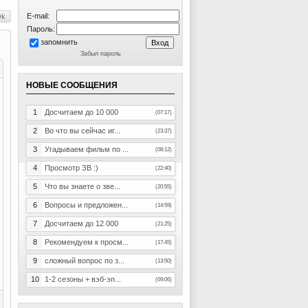
E-mail:
Пароль:
запомнить
Забыл пароль
НОВЫЕ СООБЩЕНИЯ
1
Досчитаем до 10 000
(07:17)
2
Во что вы сейчас иг...
(23:37)
3
Угадываем фильм по ...
(08:12)
4
Просмотр ЗВ :)
(22:40)
5
Что вы знаете о зве...
(20:55)
6
Вопросы и предложен...
(14:59)
7
Досчитаем до 12 000
(21:25)
8
Рекомендуем к просм...
(17:45)
9
сложный вопрос по з...
(13:50)
10
1-2 сезоны + вэб-эп...
(09:06)