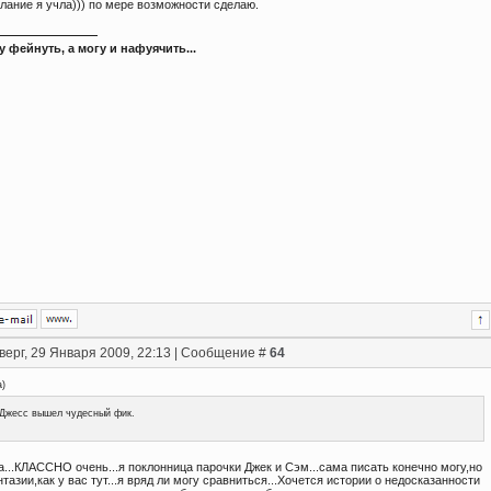
лание я учла))) по мере возможности сделаю.
у фейнуть, а могу и нафуячить...
верг, 29 Января 2009, 22:13 | Сообщение #
64
a
)
Джесс вышел чудесный фик.
а...КЛАССНО очень...я поклонница парочки Джек и Сэм...сама писать конечно могу,но
тазии,как у вас тут...я вряд ли могу сравниться...Хочется истории о недосказанности