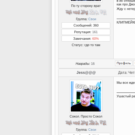
в их отноше
как про Джоп
По ту сторону врат
Жду с нетер
Группа:
Свои
КЛИПМЕЙКЕР
Сообщений: 360
Репутация:
161
Замечания:
60%
Статус:
где-то там
Награды:
16
Jess@@@
Дата: Чет
Мы все жде
Ушастый ра
Сокол. Просто Сокол
Группа:
Свои