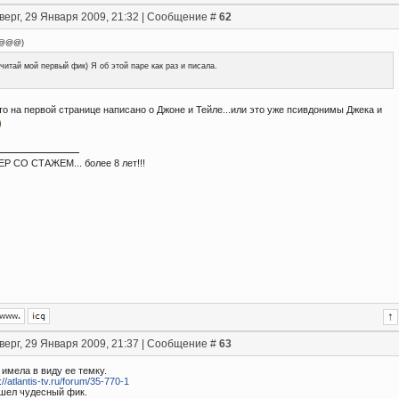
верг, 29 Января 2009, 21:32 | Сообщение #
62
s@@@
)
читай мой первый фик) Я об этой паре как раз и писала.
о на первой странице написано о Джоне и Тейле...или это уже псивдонимы Джека и
 СО СТАЖЕМ... более 8 лет!!!
верг, 29 Января 2009, 21:37 | Сообщение #
63
а имела в виду ее темку.
://atlantis-tv.ru/forum/35-770-1
шел чудесный фик.