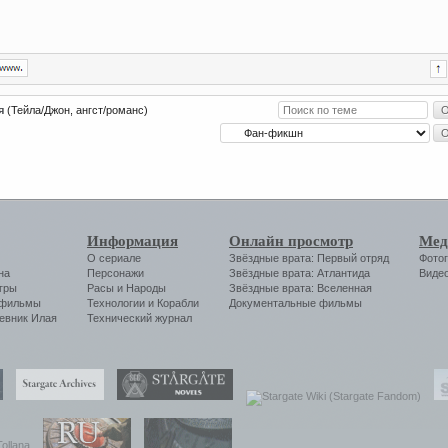
я
(Тейла/Джон, ангст/романс)
Информация
Онлайн просмотр
Мед
О сериале
Звёздные врата: Первый отряд
Фото
на
Персонажи
Звёздные врата: Атлантида
Виде
гры
Расы и Народы
Звёздные врата: Вселенная
 фильмы
Технологии
и
Корабли
Документальные фильмы
евник Илая
Технический журнал