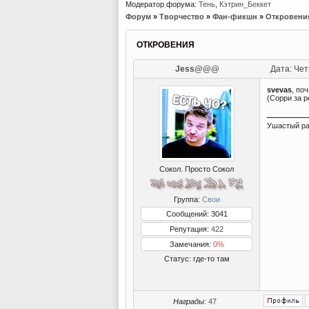
Модератор форума:
Тень
,
Кэтрин_Беккет
Форум
»
Творчество
»
Фан-фикшн
»
Откровени
ОТКРОВЕНИЯ
Jess@@@
Дата: Чет
svevas
, по
(Сорри за р
Ушастый ра
Сокол. Просто Сокол
Группа:
Свои
Сообщений: 3041
Репутация:
422
Замечания:
0%
Статус:
где-то там
Награды:
47