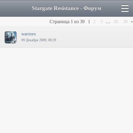
Stargate Resistance - Форум
Страница
1
из
39
1
2
3
…
38
39
»
warriorx
09 Декабря 2009, 08:29