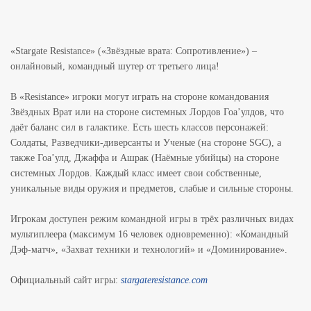
«Stargate Resistance» («Звёздные врата: Сопротивление») –
онлайновый, командный шутер от третьего лица!
В «Resistance» игроки могут играть на стороне командования
Звёздных Врат или на стороне системных Лордов Гоа’улдов, что
даёт баланс сил в галактике. Есть шесть классов персонажей:
Солдаты, Разведчики-диверсанты и Ученые (на стороне SGC), а
также Гоа’улд, Джаффа и Ашрак (Наёмные убийцы) на стороне
системных Лордов. Каждый класс имеет свои собственные,
уникальные виды оружия и предметов, слабые и сильные стороны.
Игрокам доступен режим командной игры в трёх различных видах
мультиплеера (максимум 16 человек одновременно): «Командный
Дэф-матч», «Захват техники и технологий» и «Доминирование».
Официальный сайт игры:
stargateresistance.com