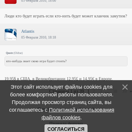
05 Февраля 2010, 18:00
Люди кто будет играть если кто-нить будет может кланчик замутим?
Atlantis
05 Февраля 2010, 18:18
Quote
(
Oldtar
)
кто-нибудь знает скоко игра будет стоить?
19,95$ в США, в Великобритании 12,95£ и 14,95€ в Европе.
Этот сайт использует файлы cookies для
Страница
1
из
39
1
2
3
…
38
39
»
более комфортной работы пользователя.
Продолжая просмотр страниц сайта, вы
Перейти к ленте сообщений
соглашаетесь с
Политикой использования
файлов cookies
.
Правила форума
СОГЛАСИТЬСЯ