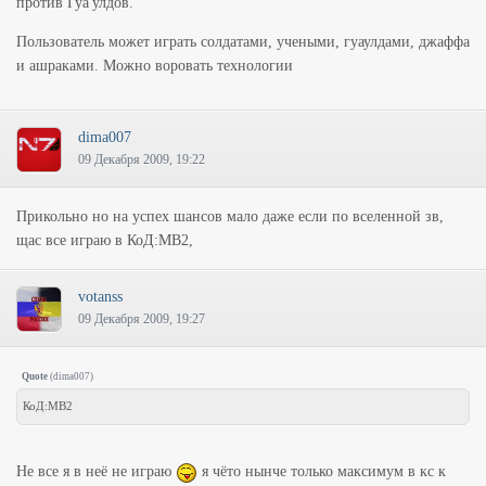
против Гуа'улдов.
Пользователь может играть солдатами, учеными, гуаулдами, джаффа
и ашраками. Можно воровать технологии
dima007
09 Декабря 2009, 19:22
Прикольно но на успех шансов мало даже если по вселенной зв,
щас все играю в КоД:МВ2,
votanss
09 Декабря 2009, 19:27
Quote
(
dima007
)
КоД:МВ2
Не все я в неё не играю
я чёто нынче только максимум в кс к