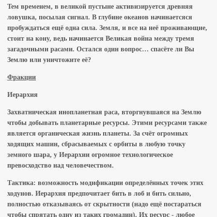
Тем временем, в великой пустыне активизируется древняя
ловушка, посылая сигнал. В глубине океанов начинаетсяся
пробуждаться ещё одна сила. Земля, и все на неё проживающие,
стоит на кону, ведь начинается Великая война между тремя
загадочными расами. Остался один вопрос… спасёте ли Вы
Землю или уничтожите её?
Фракции
Иерархия
Захватническая инопланетная раса, вторгнувшаяся на Землю
чтобы добывать планетарные ресурсы. Этими ресурсами также
является органическая жизнь планеты. За счёт огромных
ходящих машин, сбрасываемых с орбиты в любую точку
земного шара, у Иерархии огромное технологическое
превосходство над человечеством.
Тактика: возможность модификации определённых точек этих
ходунов. Иерархия предпочитает бить в лоб и бить сильно,
полностью отказываясь от скрытности (надо ещё постараться
чтобы спрятать одну из таких громадин). Их ресурс - любое