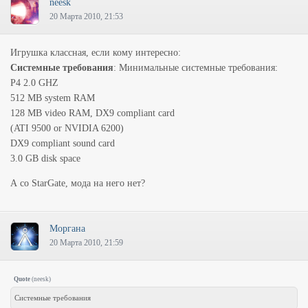
neesk
20 Марта 2010, 21:53
Игрушка классная, если кому интересно:
Системные требования
: Минимальные системные требования:
P4 2.0 GHZ
512 MB system RAM
128 MB video RAM, DX9 compliant card
(ATI 9500 or NVIDIA 6200)
DX9 compliant sound card
3.0 GB disk space
А со StarGate, мода на него нет?
Моргана
20 Марта 2010, 21:59
Quote
(
neesk
)
Системные требования