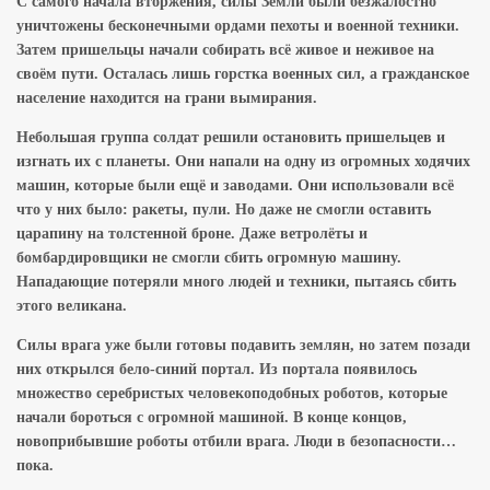
С самого начала вторжения, силы Земли были безжалостно
уничтожены бесконечными ордами пехоты и военной техники.
Затем пришельцы начали собирать всё живое и неживое на
своём пути. Осталась лишь горстка военных сил, а гражданское
население находится на грани вымирания.
Небольшая группа солдат решили остановить пришельцев и
изгнать их с планеты. Они напали на одну из огромных ходячих
машин, которые были ещё и заводами. Они использовали всё
что у них было: ракеты, пули. Но даже не смогли оставить
царапину на толстенной броне. Даже ветролёты и
бомбардировщики не смогли сбить огромную машину.
Нападающие потеряли много людей и техники, пытаясь сбить
этого великана.
Силы врага уже были готовы подавить землян, но затем позади
них открылся бело-синий портал. Из портала появилось
множество серебристых человекоподобных роботов, которые
начали бороться с огромной машиной. В конце концов,
новоприбывшие роботы отбили врага. Люди в безопасности…
пока.