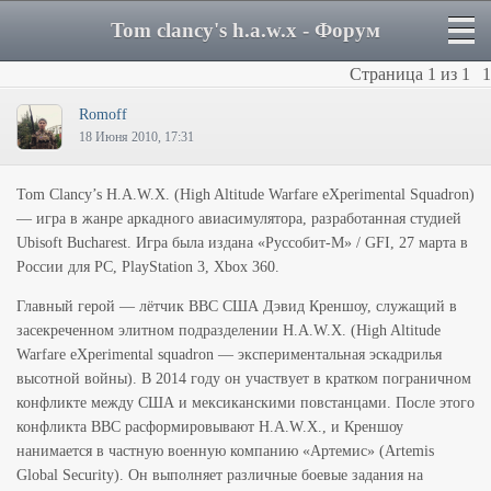
Tom clancy's h.a.w.x - Форум
Страница
1
из
1
1
Romoff
18 Июня 2010, 17:31
Tom Clancy’s H.A.W.X. (High Altitude Warfare eXperimental Squadron)
— игра в жанре аркадного авиасимулятора, разработанная студией
Ubisoft Bucharest. Игра была издана «Руссобит-М» / GFI, 27 марта в
России для PC, PlayStation 3, Xbox 360.
Главный герой — лётчик ВВС США Дэвид Креншоу, служащий в
засекреченном элитном подразделении H.A.W.X. (High Altitude
Warfare eXperimental squadron — экспериментальная эскадрилья
высотной войны). В 2014 году он участвует в кратком пограничном
конфликте между США и мексиканскими повстанцами. После этого
конфликта ВВС расформировывают H.A.W.X., и Креншоу
нанимается в частную военную компанию «Артемис» (Artemis
Global Security). Он выполняет различные боевые задания на