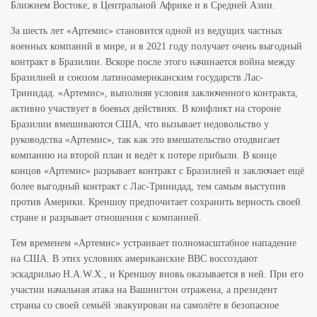
Ближнем Востоке, в Центральной Африке и в Средней Азии.
За шесть лет «Артемис» становится одной из ведущих частных
военных компаний в мире, и в 2021 году получает очень выгодный
контракт в Бразилии. Вскоре после этого начинается война между
Бразилией и союзом латиноамериканским государств Лас-
Тринидад. «Артемис», выполняя условия заключенного контракта,
активно участвует в боевых действиях. В конфликт на стороне
Бразилии вмешиваются США, что вызывает недовольство у
руководства «Артемис», так как это вмешательство отодвигает
компанию на второй план и ведёт к потере прибыли. В конце
концов «Артемис» разрывает контракт с Бразилией и заключает ещё
более выгодный контракт с Лас-Тринидад, тем самым выступив
против Америки. Креншоу предпочитает сохранить верность своей
стране и разрывает отношения с компанией.
Тем временем «Артемис» устраивает полномасштабное нападение
на США. В этих условиях американские ВВС воссоздают
эскадрилью H.A.W.X., и Креншоу вновь оказывается в ней. При его
участии начальная атака на Вашингтон отражена, а президент
страны со своей семьёй эвакуирован на самолёте в безопасное