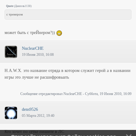
Quote
(
Даниэль1138
)
с тренером
может быть с треЙнером?))
NuclearCHE
19 Июня 2010, 16:08
H.A.W.X. это название отряда в котором служит герой а в названии
игры это лучше не расшифровыать
Сообщение отредактировал
NuclearCHE
-
Суббота, 19 Июня 2010, 16:09
dens9526
05 Марта 2012, 19:40
Кто хочет по сетке пишите в ЛС