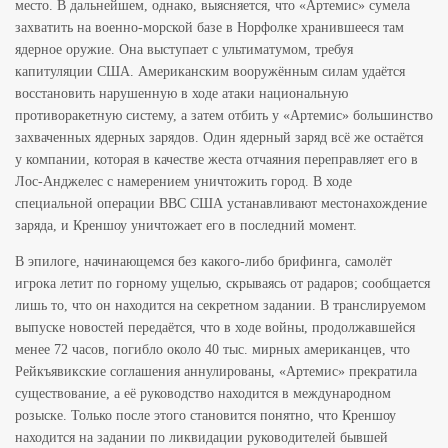
место. В дальнейшем, однако, выясняется, что «Артемис» сумела
захватить на военно-морской базе в Норфолке хранившееся там
ядерное оружие. Она выступает с ультиматумом, требуя
капитуляции США. Американским вооружённым силам удаётся
восстановить нарушенную в ходе атаки национальную
противоракетную систему, а затем отбить у «Артемис» большинство
захваченных ядерных зарядов. Один ядерный заряд всё же остаётся
у компании, которая в качестве жеста отчаяния переправляет его в
Лос-Анджелес с намерением уничтожить город. В ходе
специальной операции ВВС США устанавливают местонахождение
заряда, и Креншоу уничтожает его в последний момент.
В эпилоге, начинающемся без какого-либо брифинга, самолёт
игрока летит по горному ущелью, скрываясь от радаров; сообщается
лишь то, что он находится на секретном задании. В транслируемом
выпуске новостей передаётся, что в ходе войны, продолжавшейся
менее 72 часов, погибло около 40 тыс. мирных американцев, что
Рейкъявикские соглашения аннулированы, «Артемис» прекратила
существование, а её руководство находится в международном
розыске. Только после этого становится понятно, что Креншоу
находится на задании по ликвидации руководителей бывшей