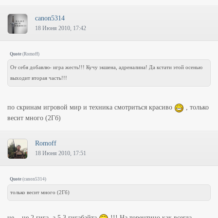
canon5314
18 Июня 2010, 17:42
Quote
(
Romoff
)
От себя добавлю- игра жесть!!! Кучу экшена, адреналина! Да кстати этой осенью
выходит вторая часть!!!
по скринам игровой мир и техника смотриться красиво
, только
весит много (2Гб)
Romoff
18 Июня 2010, 17:51
Quote
(
canon5314
)
только весит много (2Гб)
не... не 2 гига, а 5,3 гигабайта
!!! На торентино как всегда