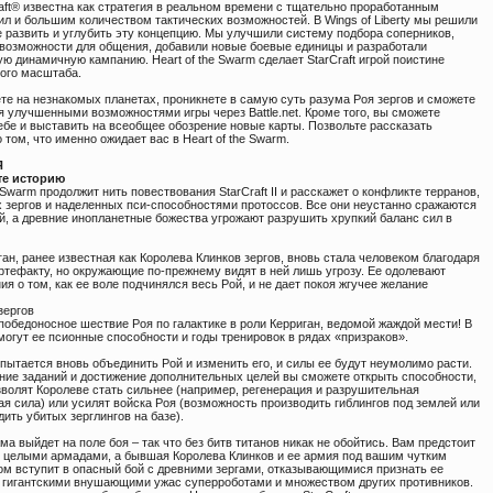
aft® известна как стратегия в реальном времени с тщательно проработанным
ил и большим количеством тактических возможностей. В Wings of Liberty мы решили
 развить и углубить эту концепцию. Мы улучшили систему подбора соперников,
возможности для общения, добавили новые боевые единицы и разработали
 динамичную кампанию. Heart of the Swarm сделает StarCraft игрой поистине
кого масштаба.
те на незнакомых планетах, проникнете в самую суть разума Роя зергов и сможете
я улучшенными возможностями игры через Battle.net. Кроме того, вы сможете
ебе и выставить на всеобщее обозрение новые карты. Позвольте рассказать
 том, что именно ожидает вас в Heart of the Swarm.
Я
е историю
e Swarm продолжит нить повествования StarCraft II и расскажет о конфликте терранов,
 зергов и наделенных пси-способностями протоссов. Все они неустанно сражаются
й, а древние инопланетные божества угрожают разрушить хрупкий баланс сил в
ан, ранее известная как Королева Клинков зергов, вновь стала человеком благодаря
ртефакту, но окружающие по-прежнему видят в ней лишь угрозу. Ее одолевают
я о том, как ее воле подчинялся весь Рой, и не дает покоя жгучее желание
зергов
победоносное шествие Роя по галактике в роли Керриган, ведомой жаждой мести! В
огут ее псионные способности и годы тренировок в рядах «призраков».
пытается вновь объединить Рой и изменить его, и силы ее будут неумолимо расти.
ние заданий и достижение дополнительных целей вы сможете открыть способности,
зволят Королеве стать сильнее (например, регенерация и разрушительная
я сила) или усилят войска Роя (возможность производить гиблингов под землей или
ить убитых зерглингов на базе).
ма выйдет на поле боя – так что без битв титанов никак не обойтись. Вам предстоит
с целыми армадами, а бывшая Королева Клинков и ее армия под вашим чутким
ом вступит в опасный бой с древними зергами, отказывающимися признать ее
, гигантскими внушающими ужас суперроботами и множеством других противников.