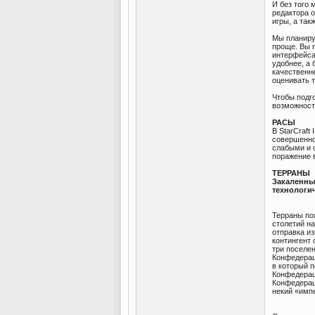
И без того 
редактора 
игры, а так
Мы планируе
проще. Вы 
интерфейса
удобнее, а
качественне
оценивать 
Чтобы подг
возможносте
РАСЫ
В StarCraft
совершенно
слабыми и 
поражение 
ТЕРРАНЫ
Закаленные
технологич
Терраны по
столетий н
отправка из
контингент 
три поселе
Конфедерац
в который 
Конфедерац
Конфедераци
некий «импе