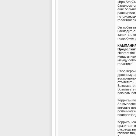
Игра StarCr
балансом с
еще больше
расширили 
потрясающую
галактичес
Вы побывае
насладитьс
заявить о с
подробнее о
КАМПАНИ
Продолжит
Heart of th
ненасытных
между собо
галактике.
Сара Керриг
древнему а
воспоминани
отомстить.
Возглавьте 
Возглавьте 
бою вам пом
Керриган по
За выполне
которые по
псионическа
воспроизвод
Керриган са
сразиться 
руководств
главенство