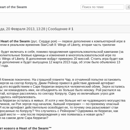
 Heart of the Swarm
да, 20 Февраля 2013, 13:28 | Сообщение #
1
I: Heart of the Swarm
(рус. Сердце роя) — первое дополнение к компьютерной игре в
егии в реальном временик StarCraft II: Wings of Liberty, вторая часть трилогии
 будет включать в себя, помимо продолжения однопользовательской кампании (за
ополнительные боевые единицы и изменения в многопользовательской игре по
 Wings of Liberty. В дополнение войдут примерно 20 миссий. Стоить игра будет как
е дополнение и будет выпущена 12 марта 2013 года, об этом было объявлено 13
 года.
й Клинков покончено. На страшной планете Чар, в отчаянной попытке остановить
зергов на сектор Копрулу, Джим Рейнор привел в действие древний артефакт
од его воздействием к Саре Керриган вернулся человеческий облик. Зерги остались
ы: ни командовать ими, ни объединять их больше было некому. Рой распался на
тай, которые рассеялись по сектору Копрулу. Одну из величайших угроз для
удалось нейтрализовать.
а Керриган осталась в живых. И хотя у нее больше нет ни чудовищного могущества
линков, ни Роя зергов под началом, бывший «призрак» — по-прежнему опасный
И если артефакт действительно освободил ее, то почему она разыскивает стаи
збросанные по Копрулу? Что случилось с Рейнором? Одержима ли Керриган, как
ждой мести — или после перерождения у нее появилась и новая цель?
я на самом деле Сара Керриган?
ет нового в Heart of the Swarm™