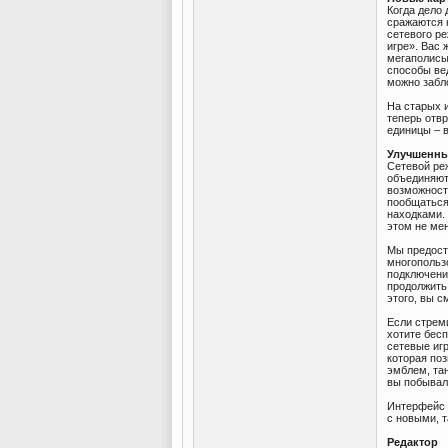
Когда дело 
сражаются н
сетевого р
игре». Вас 
мегаполисы
способы ве
можно забл
На старых 
теперь отв
единицы – 
Улучшенны
Сетевой реж
объединяют
возможност
пообщаться
находками. 
этом не мен
Мы предост
многопользо
подключени
продолжить
этого, вы 
Если стрем
хотите бесп
сетевые игр
которая по
эмблем, тан
вы побывал
Интерфейс B
с новыми, 
Редактор