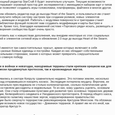
мощный редактор StarCraft II будет значительно улучшен. Текущие возможности
открывают огромный простор для экспериментов с имеющимся набором карт и типов
же позволяют создавать игры-головоломки, платформеры, файтинги и многое другое.
м обновить редактор еще до выхода Heart of the Swarm, и пользоваться им станет
получите гибкую систему настроек при создании роликов, новых элементов
, анимации и моделей. Работать с модулями поверхности и триггерами станет
 библиотеки функций позволят вам создавать модификации и карты быстрее и
е. Кроме того, благодаря налаженной системе «Торгового ряда» искать, размещать и
творения сообщества будет очень просто.
отовить вас к новшествам дополнения, мы внедрим некоторые из этих социальных
й и элементов сетевой игры в обновление 2.0 еще до выхода Heart of the Swarm.
 II имеются три самостоятельных «расы», армии которых включают в себя
 разные боевые единицы и постройки. Каждая из них обладает собственными
сильными сторонами, знание о которых может превратить сокрушительное
в славную победу.
 в войнах и невзгодах, находчивые терраны стали крепким орешком как для
ески продвинутых протоссов, так и кровожадных зергов.
явились в секторе Копрулу сравнительно недавно. Это потомки землян, несколько
азад отправившихся покорять космос. Экспедиция потерпела неудачу. Впрочем, ее
начально преследовала не столько колонизаторские, сколько политические цели:
составляли диссиденты и недовольные. Те из них, кому удалось уцелеть, основали
ния. Они стали отправными пунктами для развития трех основных терранских держав:
ии, Келморийского синдиката и Умоджанского протектората. В период общего хаоса,
повергло галактику нашествие зергов, коррумпированное правительство
ии было свергнуто террористом-революционером Арктуром Менгском. На обломках
и возникло новое государство – Доминион терранов. А правит им не кто иной, как
ратор Арктур I».