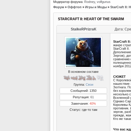
Модератор форума:
Rodney
,
volfgunus
Форум
»
Оффтоп
»
Игры и Моды
»
StarCraft II:
STARCRAFT II: HEART OF THE SWARM
StalkeRPrizraK
Дата: Сре
StarCraft I
жанре страт
StarCraft II.
Дополнение
Зергов), д
сравнению с
полноценно
ноября 2012
В основном составе
СЮЖЕТ
С Королево
нашествие 
Группа:
Свои
Зел’нага. П
Сообщений: 1350
без королев
несколько с
Репутация:
61
Вселенной 
Однако Сар
Замечания:
40%
Королевы К
противник. 
Статус:
где-то там
зергов, ра
прежде, жа
Кто же така
Что вас жд