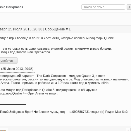
жке Darkplaces
верг, 25 Июля 2013, 20:38 | Сообщение #
1
видел игры вообще и по ЗВ в частности, которые написаны под форк Quake -
?
 те в которых есть однопользовательский режим, минимум игра с ботами.
 моды под Xonotic или OpenArena.
о
(25 Июля 2013, 20:38)
------------------------------
 подходящий вариант - The Dark Conjuction - мод для Quake 3, c пост-
ическим сюжетом, рассчитан на одиночную игру. Мод спокойно запустился на компе с
n Arena. Также нормально работал и на 10" планшете под c движком qiii4a.
ate модов под Darkplaces и Quake 3, подходящего не обнаружил.
од под Quake 4 - OpenArena не видит.
- Гений Звёздных Врат! Не блеф и чушь, код — щ0925867431пюцъ» (с) Родни Мак-Кэй