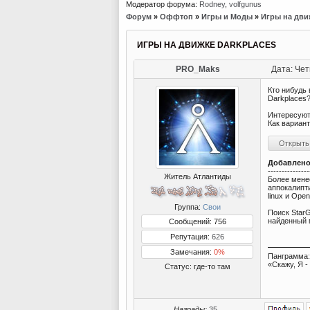
Модератор форума:
Rodney
,
volfgunus
Форум
»
Оффтоп
»
Игры и Моды
»
Игры на дви
ИГРЫ НА ДВИЖКЕ DARKPLACES
PRO_Maks
Дата: Чет
Кто нибудь 
Darkplaces
Интересуют
Как вариант
Добавлен
---------------
Житель Атлантиды
Более менее
аппокалипт
linux и Ope
Группа:
Свои
Поиск StarG
найденный м
Сообщений: 756
Репутация:
626
Замечания:
0%
Панграмма:
«Скажу, Я 
Статус:
где-то там
Награды:
35