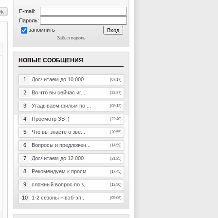
E-mail:
Пароль:
запомнить
Забыл пароль
НОВЫЕ СООБЩЕНИЯ
1
Досчитаем до 10 000
(07:17)
2
Во что вы сейчас иг...
(23:37)
3
Угадываем фильм по ...
(08:12)
4
Просмотр ЗВ :)
(22:40)
5
Что вы знаете о зве...
(20:55)
6
Вопросы и предложен...
(14:59)
7
Досчитаем до 12 000
(21:25)
8
Рекомендуем к просм...
(17:45)
9
сложный вопрос по з...
(13:50)
10
1-2 сезоны + вэб-эп...
(09:06)