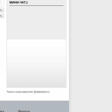
МИНИ-ЧАТ
:)
Твиты пользователя @atlantistvru
иа
Форум