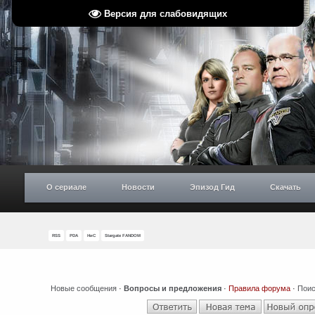
Версия для слабовидящих
О сериале
Новости
Эпизод Гид
Скачать
RSS
PDA
НиС
Stargate FANDOM
Новые сообщения
·
Вопросы и предложения
·
Правила форума
·
Поис