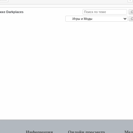
жке Darkplaces
Информация
Онлайн просмотр
Мед