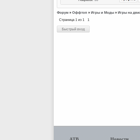
Форум
»
Оффтоп
»
Игры и Моды
»
Игры на дви
Страница
1
из
1
1
АТВ
Новости