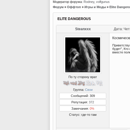
Модератор форума:
Rodney
,
volfgunus
Форум
»
Оффтоп
»
Игры и Моды
»
Elite Danger
ELITE DANGEROUS
Steanxxx
Дата: Чет
Космическ
Приветствую
будет", Кто
вместе пол
По ту сторону врат
Группа:
Свои
Сообщений: 309
Репутация:
372
Замечания:
0%
Статус:
где-то там