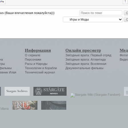
ous
(Ваши впечатления пожалуйста)))
Информация
Онлайн просмотр
Мед
О сериале
Звёздные врата: Первый отряд
Фото
на
Персонажи
Звёздные врата: Атлантида
Виде
гры
Расы и Народы
Звёздные врата: Вселенная
 фильмы
Технологии
и
Корабли
Документальные фильмы
евник Илая
Технический журнал