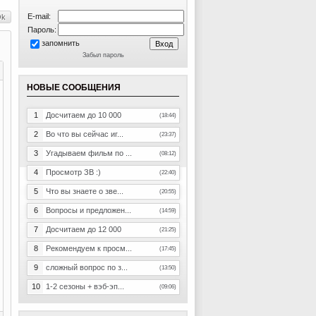
E-mail:
Пароль:
запомнить
Забыл пароль
НОВЫЕ СООБЩЕНИЯ
1
Досчитаем до 10 000
(18:44)
2
Во что вы сейчас иг...
(23:37)
3
Угадываем фильм по ...
(08:12)
4
Просмотр ЗВ :)
(22:40)
5
Что вы знаете о зве...
(20:55)
6
Вопросы и предложен...
(14:59)
7
Досчитаем до 12 000
(21:25)
8
Рекомендуем к просм...
(17:45)
9
сложный вопрос по з...
(13:50)
10
1-2 сезоны + вэб-эп...
(09:06)