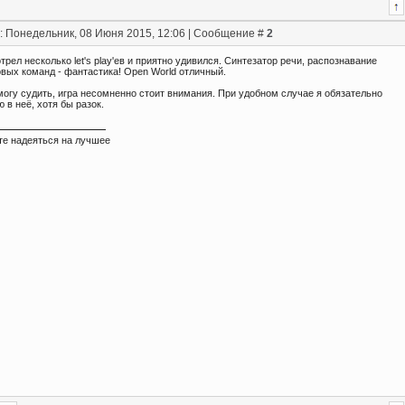
: Понедельник, 08 Июня 2015, 12:06 | Сообщение #
2
рел несколько let's play'ев и приятно удивился. Синтезатор речи, распознавание
овых команд - фантастика! Open World отличный.
могу судить, игра несомненно стоит внимания. При удобном случае я обязательно
 в неё, хотя бы разок.
те надеяться на лучшее