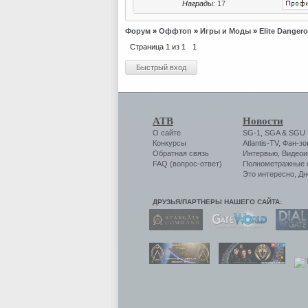
Награды:
17
Форум
»
Оффтоп
»
Игры и Моды
»
Elite Danger
Страница
1
из
1
1
АТВ
Новости
О сайте
SG-1
,
SGA
&
SGU
Конкурсы
Atlantis-TV
,
Фан-зо
Обратная связь
Интервью
,
Видеои
FAQ (вопрос-ответ)
Полнометражные
Это интересно
,
Дн
ДРУЗЬЯ/ПАРТНЕРЫ НАШЕГО САЙТА: