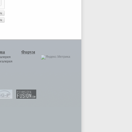
иа
Форум
галерея
огалерея