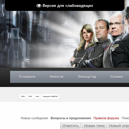
Версия для слабовидящих
О сериале
Новости
Эпизод Гид
Скачать
RSS
PDA
НиС
Stargate FANDOM
Новые сообщения
·
Вопросы и предложения
·
Правила форума
·
Поис