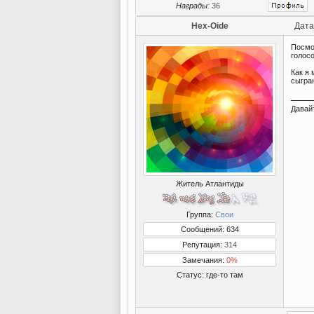
Награды:
36
Hex-Oide
Дата
Посмот
голос
Как я 
сыграю
Давай
Житель Атлантиды
Группа:
Свои
Сообщений: 634
Репутация:
314
Замечания:
0%
Статус:
где-то там