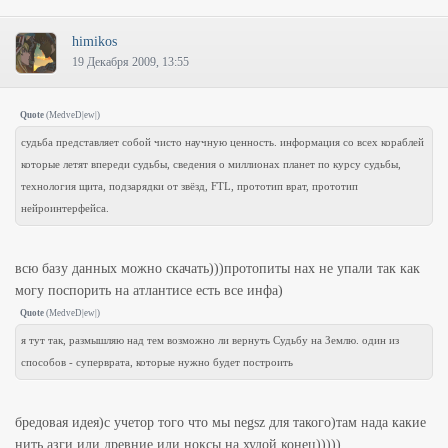
himikos
19 Декабря 2009, 13:55
Quote
(
MedveD|ew|
)
судьба представляет собой чисто научную ценность. информация со всех кораблей
которые летят впереди судьбы, сведения о миллионах планет по курсу судьбы,
технология щита, подзарядки от звёзд, FTL, прототип врат, прототип
нейроинтерфейса.
всю базу данных можно скачать)))протопиты нах не упали так как
могу поспорить на атлантисе есть все инфа)
Quote
(
MedveD|ew|
)
я тут так, размышляю над тем возможно ли вернуть Судьбу на Землю. один из
способов - суперврата, которые нужно будет построить
бредовая идея)с учетор того что мы negsz для такого)там нада какие
нить азги или древние или ноксы на худой конец)))))