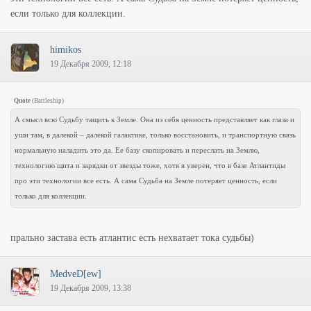
если только для коллекции.
himikos
19 Декабря 2009, 12:18
Quote
(
Battleship
)
А смысл всю Судьбу тащить к Земле. Она из себя ценность представляет как глаза и
уши там, в далекой – далекой галактике, только восстановить, и транспортную связь
нормальную наладить это да. Ее базу скопировать и переслать на Землю,
технологию щита и зарядки от звезды тоже, хотя я уверен, что в базе Атлантиды
про эти технологии все есть. А сама Судьба на Земле потеряет ценность, если
только для коллекции.
прально застава есть атлантис есть нехватает тока судьбы)
MedveD[ew]
19 Декабря 2009, 13:38