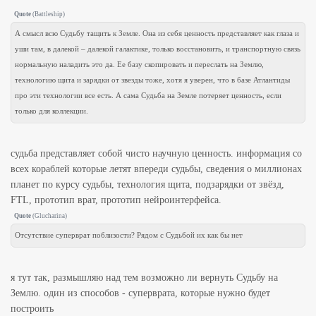
Quote
(
Battleship
)
А смысл всю Судьбу тащить к Земле. Она из себя ценность представляет как глаза и
уши там, в далекой – далекой галактике, только восстановить, и транспортную связь
нормальную наладить это да. Ее базу скопировать и переслать на Землю,
технологию щита и зарядки от звезды тоже, хотя я уверен, что в базе Атлантиды
про эти технологии все есть. А сама Судьба на Земле потеряет ценность, если
только для коллекции.
судьба представляет собой чисто научную ценность. информация со
всех кораблей которые летят впереди судьбы, сведения о миллионах
планет по курсу судьбы, технология щита, подзарядки от звёзд,
FTL, прототип врат, прототип нейроинтерфейса.
Quote
(
Glucharina
)
Отсутствие суперврат поблизости? Рядом с Судьбой их как бы нет
я тут так, размышляю над тем возможно ли вернуть Судьбу на
Землю. один из способов - суперврата, которые нужно будет
построить