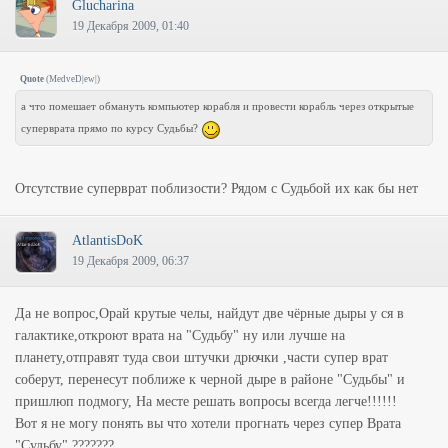
Glucharina
19 Декабря 2009, 01:40
Quote
(
MedveD|ew|
)
а что помешает обмануть компьютер корабля и провести корабль через открытые
суперврата прямо по курсу Судьбы?
Отсутствие суперврат поблизости? Рядом с Судьбой их как бы нет
AtlantisDoK
19 Декабря 2009, 06:37
Да не вопрос,Орай крутые челы, найдут две чёрные дыры у ся в
галактике,откроют врата на "Судьбу" ну или лучше на
планету,отправят туда свои штучки дрючки ,части супер врат
соберут, перенесут поближе к черной дыре в районе "Судьбы" и
пришлюп подмогу, На месте решать вопросы всегда легче!!!!!!
Вот я не могу понять вы что хотели прогнать через супер Врата
"Судьбу" ???????