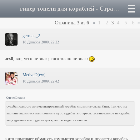
гипер тонели для кораблей - Страница 3 - Форум
Страница
3
из
6
«
1
2
3
4
5
6
»
german_2
18 Декабря 2009, 22:22
arx8
, вот, чего не знаю, того точно не знаю
MedveD[ew]
18 Декабря 2009, 22:42
Quote
(
Destus
)
судьба полность автоматизированный корабль спомните слова Раша. Так что их
вариант вернуться или изменить курс судьбы ,это кресло установлиное на судьбе,
ведь древние его туда не для красоты ведь поставили.
а что помешает обмануть компьютер корабля и провести корабль