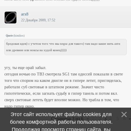
arx8
22 Декабря 2009, 17:52
Quote
(
himikos
)
бредовая идея) с учетом того что мы negsz для такого) там надо какие нить азги
или древние или ноксы на худой конец)))))
угу, ты еще орай забыл.
сегодня ночью по ТВ3 смотрела SG1 там одиссей показали в свете
того что спорим на каком двигле он в гипере летит, пригляделась,
работали суб световые в штатном режиме. Значит чисто
гипотетически, если загнать судьбу в гипер танель и потом вкл.
сверх световые лететь будет вполне можно. Но трабла в том, что
надо гипер окно.
Этот сайт использует файлы cookies для
Страница
3
из
6
«
1
2
3
4
5
6
»
более комфортной работы пользователя.
Продолжая просмотр страниц сайта, вы