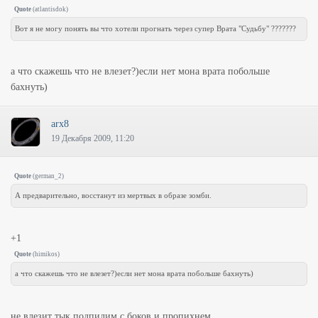
Quote
(
atlantisdok
)
Вот я не могу понять вы что хотели прогнать через супер Врата "Судьбу" ???????
а что скажешь что не влезет?)если нет мона врата побольше
бахнуть)
arx8
19 Декабря 2009, 11:20
Quote
(
german_2
)
А предварительно, восстанут из мертвых в образе зомби.
+1
Quote
(
himikos
)
а что скажешь что не влезет?)если нет мона врата побольше бахнуть)
не влезит тык подпилим с боков и пропихнем.