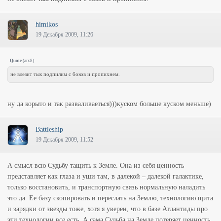
himikos
19 Декабря 2009, 11:26
Quote
(
arx8
)
не влезит тык подпилим с боков и пропихнем.
ну да корыто и так разваливаеться)))куском больше куском меньше)
Battleship
19 Декабря 2009, 11:52
А смысл всю Судьбу тащить к Земле. Она из себя ценность
представляет как глаза и уши там, в далекой – далекой галактике,
только восстановить, и транспортную связь нормальную наладить
это да. Ее базу скопировать и переслать на Землю, технологию щита
и зарядки от звезды тоже, хотя я уверен, что в базе Атлантиды про
эти технологии все есть. А сама Судьба на Земле потеряет ценность,