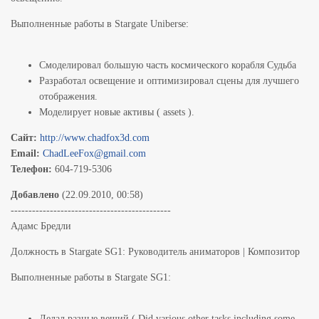
Выполненные работы в Stargate Uniberse:
Смоделировал большую часть космического корабля Судьба
Разработал освещение и оптимизировал сцены для лучшего
отображения.
Моделирует новые активы ( assets ).
Cайт:
http://www.chadfox3d.com
Email:
ChadLeeFox@gmail.com
Телефон:
604-719-5306
Добавлено
(22.09.2010, 00:58)
---------------------------------------------
Адамс Бредли
Должность в Stargate SG1: Руководитель аниматоров | Композитор
Выполненные работы в Stargate SG1:
Делал разные вещий ( Did various other tasks including some