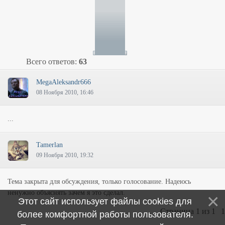
Всего ответов:
63
MegaAleksandr666
08 Ноября 2010, 16:46
...
Tamerlan
09 Ноября 2010, 19:32
Тема закрыта для обсуждения, только голосование. Надеюсь
ненужно объяснять зачем я это сделал.
Этот сайт использует файлы cookies для
Страница
1
из
1
1
более комфортной работы пользователя.