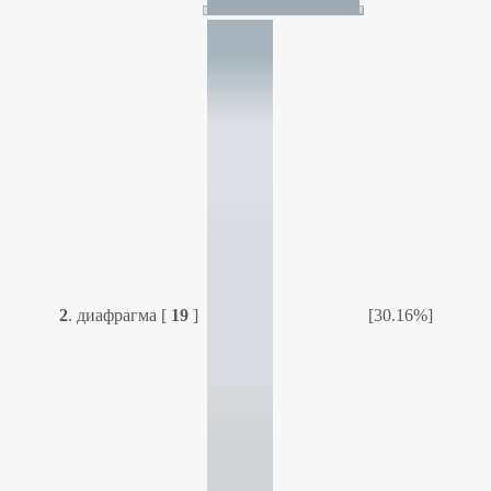
2
.
диафрагма
[
19
]
[30.16%]