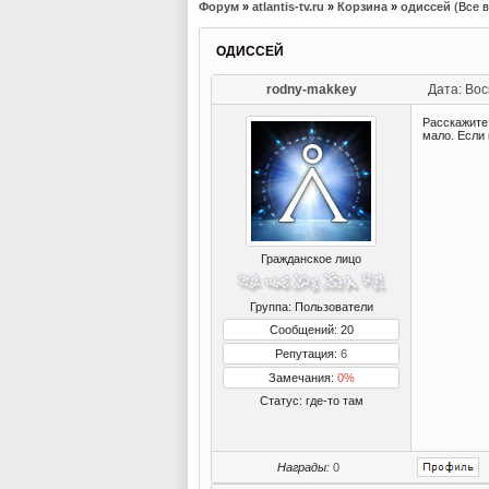
Форум
»
atlantis-tv.ru
»
Корзина
»
одиссей
(Все 
ОДИССЕЙ
rodny-makkey
Дата: Вос
Расскажите 
мало. Если 
Гражданское лицо
Группа: Пользователи
Сообщений: 20
Репутация:
6
Замечания:
0%
Статус:
где-то там
Награды:
0