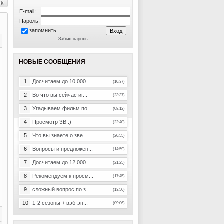
E-mail:
Пароль:
запомнить
Забыл пароль
НОВЫЕ СООБЩЕНИЯ
1
Досчитаем до 10 000
(10:37)
2
Во что вы сейчас иг...
(23:37)
3
Угадываем фильм по ...
(08:12)
4
Просмотр ЗВ :)
(22:40)
5
Что вы знаете о зве...
(20:55)
6
Вопросы и предложен...
(14:59)
7
Досчитаем до 12 000
(21:25)
8
Рекомендуем к просм...
(17:45)
9
сложный вопрос по з...
(13:50)
10
1-2 сезоны + вэб-эп...
(09:06)