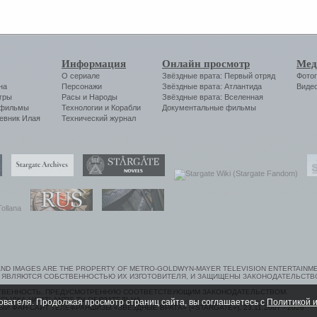
Информация
Онлайн просмотр
Мед
О сериале
Звёздные врата: Первый отряд
Фото
на
Персонажи
Звёздные врата: Атлантида
Виде
гры
Расы и Народы
Звёздные врата: Вселенная
 фильмы
Технологии
и
Корабли
Документальные фильмы
евник Илая
Технический журнал
ND IMAGES ARE THE PROPERTY OF METRO-GOLDWYN-MAYER TELEVISION ENTERTAINMEN
 ЯВЛЯЮТСЯ СОБСТВЕННОСТЬЮ ИХ ИЗГОТОВИТЕЛЯ, И ЗАЩИЩЕНЫ ЗАКОНОДАТЕЛЬСТВ
СТВЕННОСТЬ, ПРЕДУСМОТРЕННУЮ СООТВЕТСТВУЮЩИМ ЗАКОНОДАТЕЛЬСТВОМ.
ЫЛКА НА ATLANTIS-TV ОБЯЗАТЕЛЬНА.
ователя. Продолжая просмотр страниц сайта, вы соглашаетесь с
Политикой и
ЫЙ ФАН-САЙТ ТЕЛЕФРАНШИЗЫ «ЗВЁЗДНЫЕ ВРАТА» («STARGATE»), 23.11.2007 - 2026