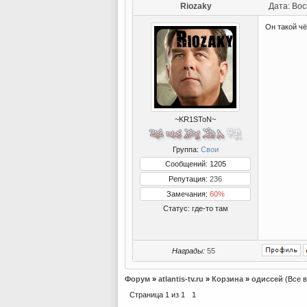
Riozaky
Дата: Вос
Он такой чё
~KR1SToN~
Группа:
Свои
Сообщений: 1205
Репутация:
236
Замечания:
60%
Статус:
где-то там
Награды:
55
Форум
»
atlantis-tv.ru
»
Корзина
»
одиссей
(Все 
Страница
1
из
1
1