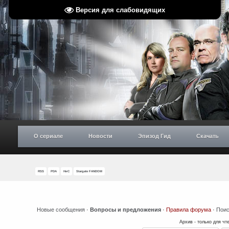
Версия для слабовидящих
О сериале
Новости
Эпизод Гид
Скачать
RSS
PDA
НиС
Stargate FANDOM
Новые сообщения
·
Вопросы и предложения
·
Правила форума
·
Поис
Архив - только для чт