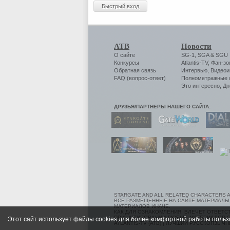
АТВ
Новости
О сайте
SG-1
,
SGA
&
SGU
Конкурсы
Atlantis-TV
,
Фан-зо
Обратная связь
Интервью
,
Видеои
FAQ (вопрос-ответ)
Полнометражные
Это интересно
,
Дн
ДРУЗЬЯ/ПАРТНЕРЫ НАШЕГО САЙТА:
STARGATE AND ALL RELATED CHARACTERS A
ВСЕ РАЗМЕЩЁННЫЕ НА САЙТЕ МАТЕРИАЛЫ
МАТЕРИАЛОВ ИНАЧЕ,
КАК ДЛЯ ОЗНАКОМЛЕНИЯ, ВЛЕЧЁТ ОТВЕТ
ПРИ ЦИТИРОВАНИИ ЛЮБЫХ МАТЕРИАЛОВ СС
Этот сайт использует файлы cookies для более комфортной работы польз
ATLANTIS-TV (АТВ) | ЛУЧШИЙ РУССКОЯЗЫЧН