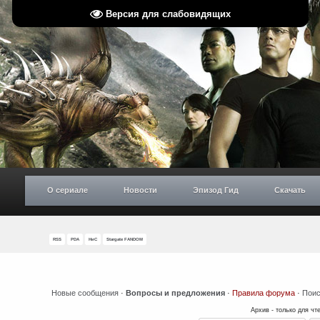
Версия для слабовидящих
О сериале
Новости
Эпизод Гид
Скачать
RSS
PDA
НиС
Stargate FANDOM
Новые сообщения
·
Вопросы и предложения
·
Правила форума
·
Поис
Архив - только для чт