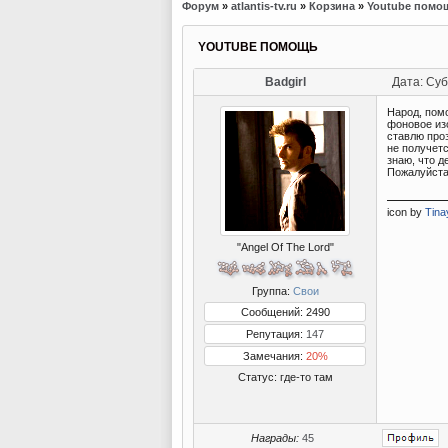
Форум
»
atlantis-tv.ru
»
Корзина
»
Youtube помо
YOUTUBE ПОМОЩЬ
Badgirl
Дата: Суб
Народ, помо
фоновое из
ставлю про
не получетс
знаю, что д
Пожалуйста
icon by
Tina
"Angel Of The Lord"
Группа:
Свои
Сообщений: 2490
Репутация:
147
Замечания:
20%
Статус:
где-то там
Награды:
45