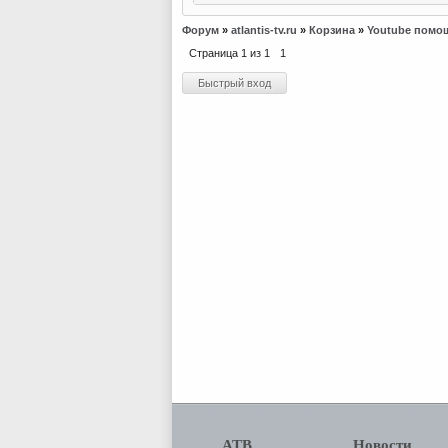
Форум
»
atlantis-tv.ru
»
Корзина
»
Youtube помо
Страница
1
из
1
1
АТВ
Новости