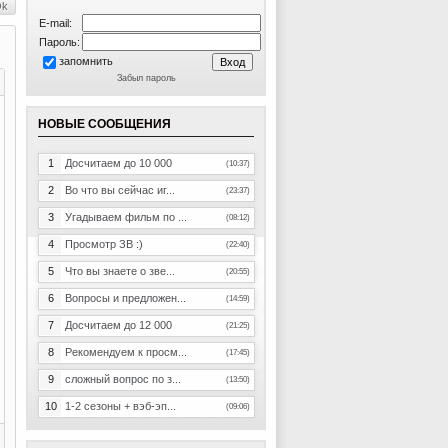
E-mail:
Пароль:
запомнить
Забыл пароль
НОВЫЕ СООБЩЕНИЯ
1
Досчитаем до 10 000
(10:37)
2
Во что вы сейчас иг...
(23:37)
3
Угадываем фильм по ...
(08:12)
4
Просмотр ЗВ :)
(22:40)
5
Что вы знаете о зве...
(20:55)
6
Вопросы и предложен...
(14:59)
7
Досчитаем до 12 000
(21:25)
8
Рекомендуем к просм...
(17:45)
9
сложный вопрос по з...
(13:50)
10
1-2 сезоны + вэб-эп...
(09:06)