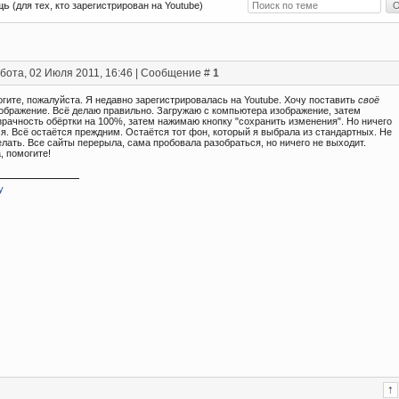
щь
(для тех, кто зарегистрирован на Youtube)
бота, 02 Июля 2011, 16:46 | Сообщение #
1
гите, пожалуйста. Я недавно зарегистрировалась на Youtube. Хочу поставить
своё
ображение. Всё делаю правильно. Загружаю с компьютера изображение, затем
зрачность обёртки на 100%, затем нажимаю кнопку "сохранить изменения". Но ничего
я. Всё остаётся преждним. Остаётся тот фон, который я выбрала из стандартных. Не
елать. Все сайты перерыла, сама пробовала разобраться, но ничего не выходит.
, помогите!
y