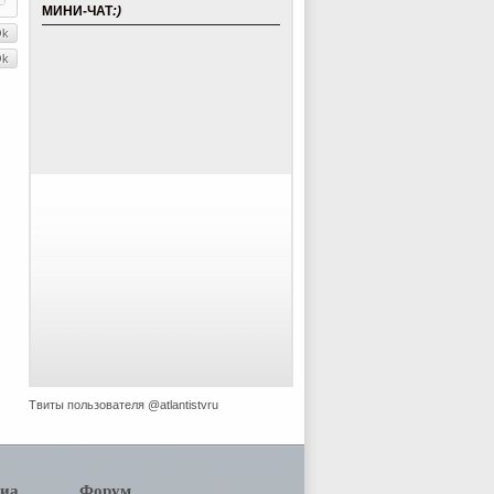
МИНИ-ЧАТ
:)
Твиты пользователя @atlantistvru
иа
Форум