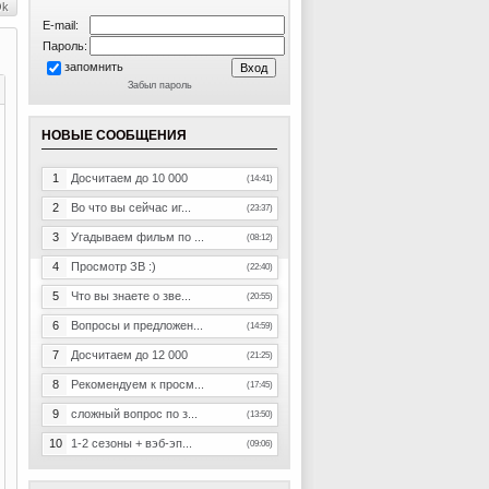
E-mail:
Пароль:
запомнить
Забыл пароль
НОВЫЕ СООБЩЕНИЯ
1
Досчитаем до 10 000
(14:41)
2
Во что вы сейчас иг...
(23:37)
3
Угадываем фильм по ...
(08:12)
4
Просмотр ЗВ :)
(22:40)
5
Что вы знаете о зве...
(20:55)
6
Вопросы и предложен...
(14:59)
7
Досчитаем до 12 000
(21:25)
8
Рекомендуем к просм...
(17:45)
9
сложный вопрос по з...
(13:50)
10
1-2 сезоны + вэб-эп...
(09:06)