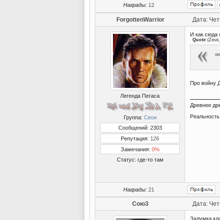
Награды:
12
ForgottenWarrior
Дата: Чет
И как сюда 
Quote
(
Zeus
оп
Про войну Д
Легенда Пегаса
Древнее др
Реальность
Группа:
Свои
Сообщений: 2303
Репутация:
126
Замечания:
0%
Статус:
где-то там
Награды:
21
СоюЗ
Дата: Чет
Задумка кл