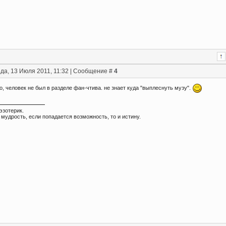
да, 13 Июля 2011, 11:32 | Сообщение #
4
, человек не был в разделе фан-чтива. не знает куда "выплеснуть музу".
эзотерик.
мудрость, если попадается возможность, то и истину.