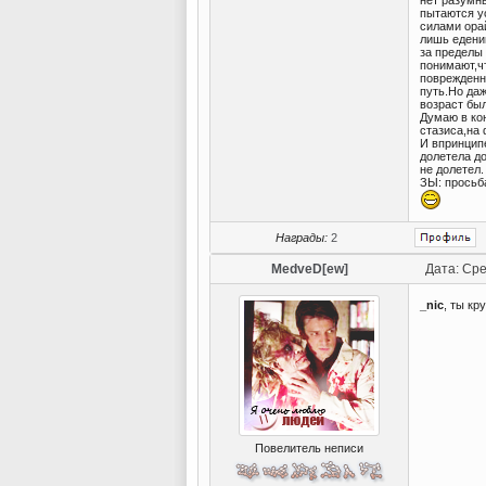
нет разумн
пытаются у
силами ора
лишь едени
за пределы
понимают,ч
поврежденн
путь.Но да
возраст бы
Думаю в ко
стазиса,на 
И впринцип
долетела до
не долетел.
ЗЫ: просьба
Награды:
2
MedveD[ew]
Дата: Сре
_nic
, ты кр
Повелитель неписи