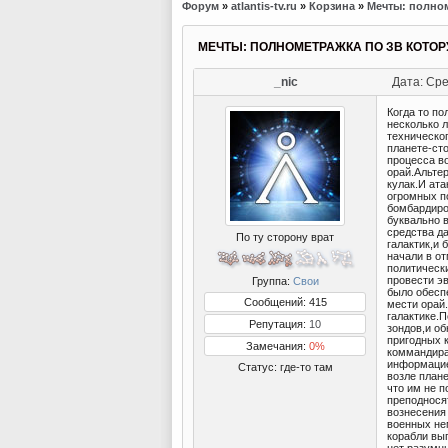
Форум
»
atlantis-tv.ru
»
Корзина
»
Мечты: полном
МЕЧТЫ: ПОЛНОМЕТРАЖКА ПО ЗВ КОТОР
_nic
Дата: Сре
Когда то п
несколько 
техническог
планете-ст
процесса в
орай.Альтер
кулак.И ат
огромных п
бомбардиро
буквально в
средства д
По ту сторону врат
галактик,и
начали в о
политическ
провести эв
Группа:
Свои
было обесп
Сообщений: 415
мести орай
галактике.
Репутация:
10
зондов,и об
пригодных 
Замечания:
0%
коммандирам
информацие
Статус:
где-то там
возле плане
что им не п
преподнося
вознесения 
военных не
корабли вы