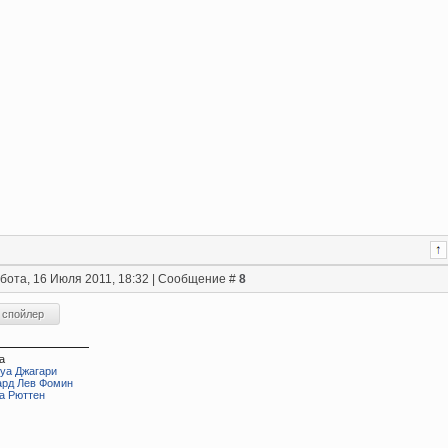
бота, 16 Июля 2011, 18:32 | Сообщение #
8
а
уа Джагари
ард Лев Фомин
а Рюттен