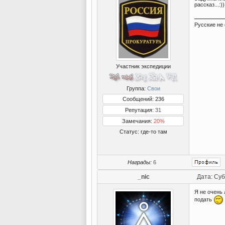
рассказ...:)
Русские не
Участник экспедиции
Группа:
Свои
Сообщений: 236
Репутация:
31
Замечания:
20%
Статус:
где-то там
Награды:
6
_nic
Дата: Суб
Я не очень 
подать