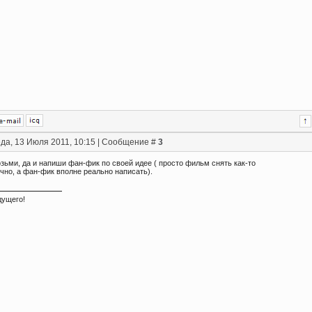
да, 13 Июля 2011, 10:15 | Сообщение #
3
зьми, да и напиши фан-фик по своей идее ( просто фильм снять как-то
чно, а фан-фик вполне реально написать).
дущего!