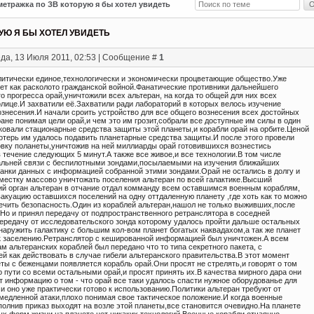
етражка по ЗВ которую я бы хотел увидеть
УЮ Я БЫ ХОТЕЛ УВИДЕТЬ
да, 13 Июля 2011, 02:53 | Сообщение #
1
олитически единое,технологически и экономически процветающие общество.Уже
лет как расколото гражданской войной.Фанатические противники дальнейшего
о прогресса орай,уничтожили всех альтеран, на когда то общей для них всех
олице.И захватили её.Захватили ради лабораторий в которых велось изучение
ознесения.И начали сроить устройство для все общего вознесения всех достойных
ане понимая цели орай,и чем это им грозит,собрали все доступные им силы в один
аковали стационарные средства защиты этой планеты,и корабли орай на орбите.Ценой
отерь им удалось подавить планетарные средства защиты.И после этого провели
вку поланеты,уничтожив на ней миллиарды орай готовившихся вознестись
 течение следующих 5 минут.А также все живое,и все технологии.В том числе
альней связи с беспилотными зондами,посылаемыми на изучения ближайших
 банки данных с информацией собранной этими зондами.Орай не остались в долгу и
тместку массово уничтожать поселения альтеран по всей галактике.Высший
ий орган альтеран в отчание отдал комманду всем оставшимся военным кораблям,
акуацию оставшихся поселений на одну оттдаленную планету ,где хоть как то можно
ечить безопасность.Один из кораблей альтеран,нашол не только выживших,после
.Но и принял передачу от подпространственного ретранслятора в соседней
Передачу от исследовательского зонда которому удалось пройти дальше остальных
наружить галактику с большим кол-вом планет богатых наквадахом,а так же планет
к заселению.Ретранслятор с кешированной информацией был уничтожен.А всем
 альтеранских кораблей был передано что то типа секретного пакета, с
й как действовать в случае гибели альтеранского правительства.В этот момент
ты с беженцами появляется корабль орай.Они просят не стрелять,и говорят о том
о пути со всеми остальными орай,и просят принять их.В качества мирного дара они
т информацию о том - что орай все таки удалось спасти нужное оборудованье для
и оно уже практически готово к использованию.Политики альтеран требуют от
медленной атаки,плохо понимая свое тактическое положение.И когда военные
полнив приказ выходят на возле этой планеты,все становится очевидно.На планете