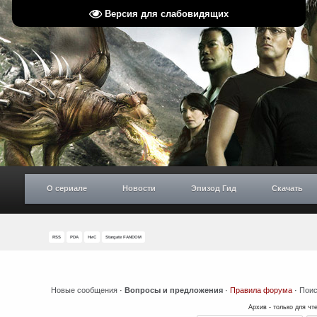
Версия для слабовидящих
О сериале
Новости
Эпизод Гид
Скачать
RSS
PDA
НиС
Stargate FANDOM
Новые сообщения
·
Вопросы и предложения
·
Правила форума
·
Поис
Архив - только для чт