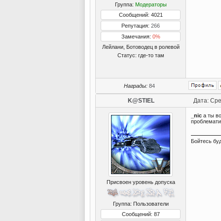
Группа:
Модераторы
Сообщений: 4021
Репутация:
266
Замечания:
0%
Лейлани, Ботоводец в ролевой
Статус:
где-то там
Награды:
84
K@STIEL
Дата: Сре
_nic
а ты во
проблемати
Бойтесь бу
Присвоен уровень допуска
Группа: Пользователи
Сообщений: 87