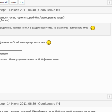
верг, 14 Июля 2011, 04:48 | Сообщение #
5
относится история с кораблём Альтерран из горы?
_Ancient
)
ределенно, человек не был в разделе фан-чтива. не знает куда "выплеснуть музу".
ревних и Орай там вроде как и нет.
евнего
 может быть удивительнее любой фантастики
верг, 14 Июля 2011, 06:39 | Сообщение #
6
ассная, реально почитай ФАн-фики и попробуй по своей задумке написать