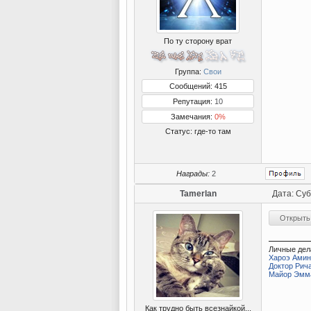
По ту сторону врат
Группа:
Свои
Сообщений: 415
Репутация:
10
Замечания:
0%
Статус:
где-то там
Награды:
2
Tamerlan
Дата: Суб
Личные дел
Хароэ Амин
Доктор Рич
Майор Эмм
Как трудно быть всезнайкой...