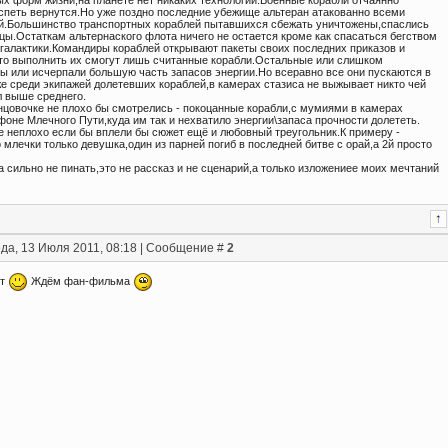
ых форм жизни,на планете нет никаких технологий.Военные корабли отчаянно
спеть вернутся.Но уже поздно последние убежище альтеран атакованно всеми
й.Большинство транспортных кораблей пытавшихся сбежать уничтожены,спаслись
цы.Остаткам альтернаского флота ничего не остается кроме как спасаться бегством
 галактики.Командиры кораблей открывают пакеты своих последних приказов и
то выполнить их смогут лишь считанные корабли.Остальные или слишком
ы или исчерпали большую часть запасов энергии.Но всеравно все они пускаются в
же среди экипажей долетевших кораблей,в камерах стазиса не выжывает никто чей
л выше среднего.
нцовочке не плохо бы смотрелись - покоцанные корабли,с мумиями в камерах
фоне Млечного Пути,куда им так и нехватило энергии\запаса прочности долететь.
е неплохо если бы вплели бы сюжет ещё и любовный треугольник.К примеру -
 млечки только девушка,один из парней погиб в последней битве с орай,а 2й просто
 сильно не пинать,это не рассказ и не сценарий,а только изложениее моих мечтаний
да, 13 Июля 2011, 08:18 | Сообщение #
2
ут
Ждём фан-фильма