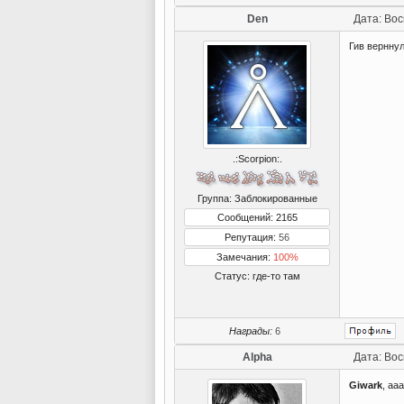
Den
Дата: Вос
Гив верннул
.:Scorpion:.
Группа: Заблокированные
Сообщений: 2165
Репутация:
56
Замечания:
100%
Статус:
где-то там
Награды:
6
Alpha
Дата: Вос
Giwark
, аа