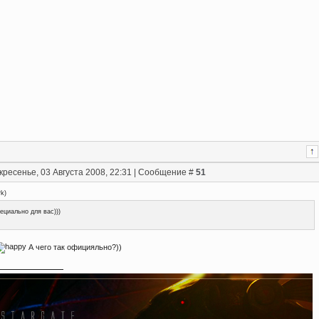
кресенье, 03 Августа 2008, 22:31 | Сообщение #
51
rk
)
ециально для вас)))
А чего так официяльно?))