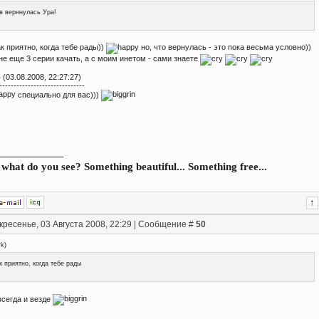
в верннулась Ура!
к приятно, когда тебе рады))
но, что вернулась - это пока весьма условно))
е еще 3 серии качать, а с моим инетом - сами знаете
о
(03.08.2008, 22:27:27)
------------------------------
специально для вас)))
what do you see? Something beautiful... Something free...
кресенье, 03 Августа 2008, 22:29 | Сообщение #
50
rk
)
к приятно, когда тебе рады
всегда и везде