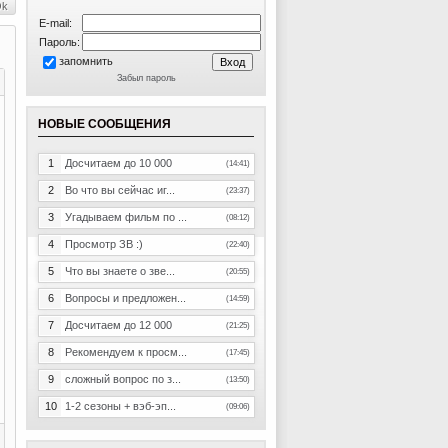
E-mail:
Пароль:
запомнить
Забыл пароль
НОВЫЕ СООБЩЕНИЯ
1
Досчитаем до 10 000
(14:41)
2
Во что вы сейчас иг...
(23:37)
3
Угадываем фильм по ...
(08:12)
4
Просмотр ЗВ :)
(22:40)
5
Что вы знаете о зве...
(20:55)
6
Вопросы и предложен...
(14:59)
7
Досчитаем до 12 000
(21:25)
8
Рекомендуем к просм...
(17:45)
9
сложный вопрос по з...
(13:50)
10
1-2 сезоны + вэб-эп...
(09:06)