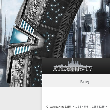
Вход
Страница
4
из
1255
«
1
2
3
4
5
6
…
1254
1255
»