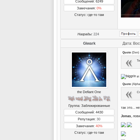
Сообщений: 6249
Замечания:
0%
Статус:
где-то там
Награды:
224
Giwark
Дата: Вос
Quote
(
Den
)
Те
и 
Quote
(
Alpha
the Defiant One
Сп
Группа: Заблокированные
так это... 
Сообщений: 4430
Jonas
, лов
Репутация:
30
Замечания:
40%
Статус:
где-то там