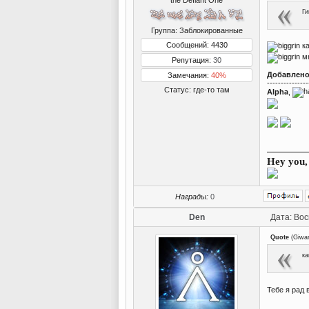
the Defiant One
Ги
Группа: Заблокированные
Сообщений: 4430
ка
мн
Репутация:
30
Добавлен
Замечания:
40%
---------------
Статус:
где-то там
Alpha
,
Hey you, 
Награды:
0
Den
Дата: Вос
Quote
(
Giwa
ка
Тебе я рад 