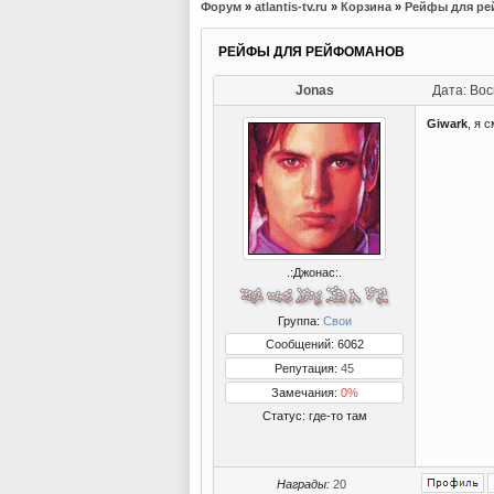
Форум
»
atlantis-tv.ru
»
Корзина
»
Рейфы для р
РЕЙФЫ ДЛЯ РЕЙФОМАНОВ
Jonas
Дата: Вос
Giwark
, я 
.:Джонас:.
Группа:
Свои
Сообщений: 6062
Репутация:
45
Замечания:
0%
Статус:
где-то там
Награды:
20