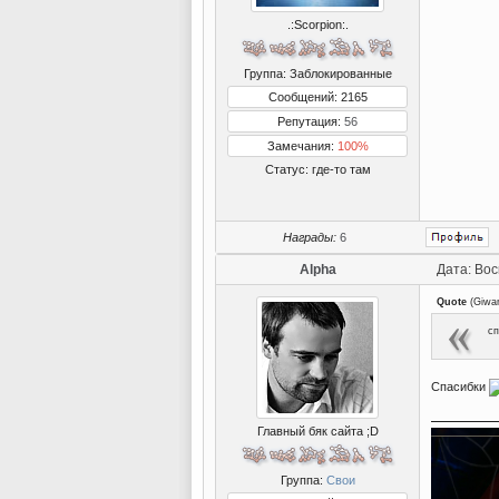
.:Scorpion:.
Группа: Заблокированные
Сообщений: 2165
Репутация:
56
Замечания:
100%
Статус:
где-то там
Награды:
6
Alpha
Дата: Вос
Quote
(
Giwa
сп
Спасибки
Главный бяк сайта ;D
Группа:
Свои