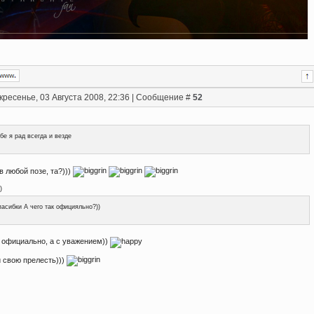
кресенье, 03 Августа 2008, 22:36 | Сообщение #
52
бе я рад всегда и везде
в любой позе, та?)))
)
асибки А чего так официяльно?))
не официально, а с уважением))
и свою прелесть)))