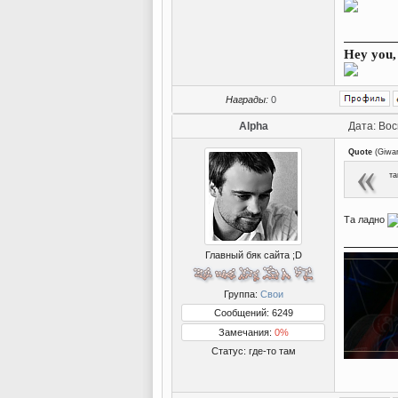
Hey you, 
Награды:
0
Alpha
Дата: Вос
Quote
(
Giwa
та
Та ладно
Главный бяк сайта ;D
Группа:
Свои
Сообщений: 6249
Замечания:
0%
Статус:
где-то там