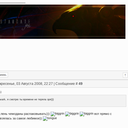
кресенье, 03 Августа 2008, 22:27 | Сообщение #
49
s
)
wark, я смотрю ты времени не теряла зря)))
.. лень чемоданы распаковывать)))
вот прямо с
 взялась за самое любимое))