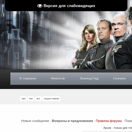
Версия для слабовидящих
О сериале
Новости
Эпизод Гид
Скачать
RSS
PDA
НиС
Stargate FANDOM
Новые сообщения
·
Вопросы и предложения
·
Правила форума
·
Поис
Архив - только для чт