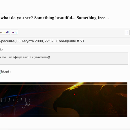
what do you see? Something beautiful... Something free...
кресенье, 03 Августа 2008, 22:37 | Сообщение #
53
rk
)
к это... не официально, а с уважением))