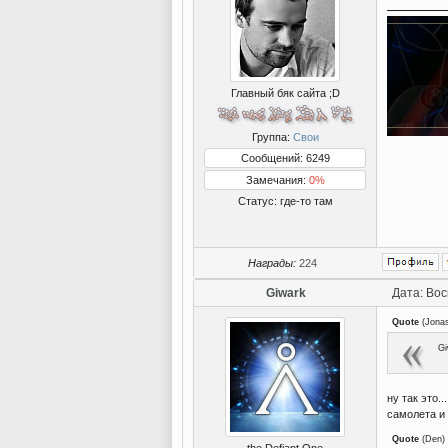
Главный бяк сайта ;D
Группа:
Свои
Сообщений: 6249
Замечания:
0%
Статус:
где-то там
Награды:
224
Giwark
Дата: Вос
Quote
(
Jona
Gi
ну так это.
самолета и
Quote
(
Den
)