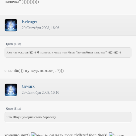
палочка" )))))))))))
Kelenger
29 Сентября 2008, 16:06
Quote
(
Elsa
)
Кэл, ты жжошь!))))) Я поняла, к чему там была "волшебная палочка" )))))))))))
спасибо))) ну ведь похоже, а?)))
Giwark
29 Сентября 2008, 16:10
Quote
(
Elsa
)
Что Шоун уморил свою Королеву
конечно нет))
он ведь
more civilized than that
))