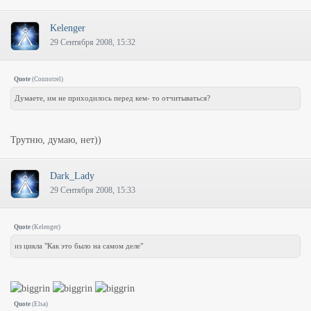
Kelenger
29 Сентября 2008, 15:32
Quote
(
Connotrel
)
Думаете, им не приходилось перед кем- то отчитываться?
Трутню, думаю, нет))
Dark_Lady
29 Сентября 2008, 15:33
Quote
(
Kelenger
)
из цикла "Как это было на самом деле"
Quote
(
Elsa
)