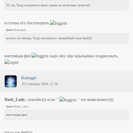
Ух ты, Тодд поднялся в моих глазах на несколько пунктов!.
я готова его боготворить
Quote
(
Kelenger
)
кстати, по-моему, Тодд смотрится с волшебной палочкой)))
настоящая фея
надо ему еще крылышки подрисовать
Kelenger
29 Сентября 2008, 15:36
Dark_Lady
, спасибо))) если "
" это комплимент)))
Quote
(
Dark_Lady
)
настоящая фея
тогда уж фей)))