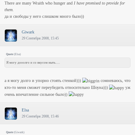
There are many Wraith who hunger and
I have promised to provide for
them.
да и свободы у него слишком много было))
Giwark
29 Сентября 2008, 15:45
Quote
(
Elsa
)
Я могу дооолго и со вкусом ныть.....
а я могу долго и упорно стоять стенкой)))
сомневаюсь, что
кто-то меня сможет переубедить относительно Шоуна)))
уж
очень впечатление сильное было))
Elsa
29 Сентября 2008, 15:46
Quote
(
Giwark
)