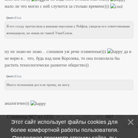
мало ли что могло с ней случится за столько времени)))
Quote
(
Elsa
)
Я его сходу причислила к важным персонам у Рейфов, увидела его ответственным
командиром, но никак не главой Улья/Союза.
ну не знаю-не знаю... слишком уж речи пламенные)))
да и
не верю я... что, будь над ним Королева, то она позволила бы
растить технологически развитое общество))
Quote
(
Elsa
)
Иного положения дел я не приму, не могу.
аналогично))
Страница
667
из
1255
«
1
2
…
665
666
667
668
669
Этот сайт использует файлы cookies для
…
1254
1255
»
более комфортной работы пользователя.