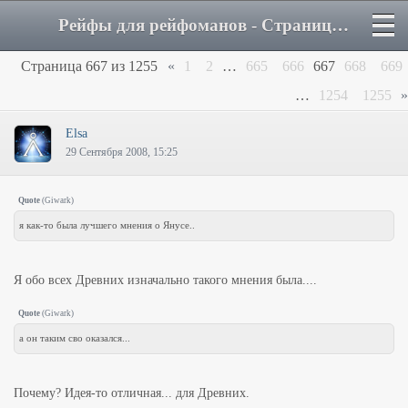
Рейфы для рейфоманов - Страница 667 - Форум
Страница
667
из
1255
«
1
2
…
665
666
667
668
669
…
1254
1255
»
Elsa
29 Сентября 2008, 15:25
Quote
(
Giwark
)
я как-то была лучшего мнения о Янусе..
Я обо всех Древних изначально такого мнения была....
Quote
(
Giwark
)
а он таким сво оказался...
Почему? Идея-то отличная... для Древних.