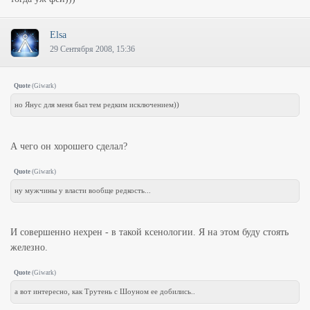
Elsa
29 Сентября 2008, 15:36
Quote
(
Giwark
)
но Янус для меня был тем редким исключением))
А чего он хорошего сделал?
Quote
(
Giwark
)
ну мужчины у власти вообще редкость...
И совершенно нехрен - в такой ксенологии. Я на этом буду стоять
железно.
Quote
(
Giwark
)
а вот интересно, как Трутень с Шоуном ее добились..