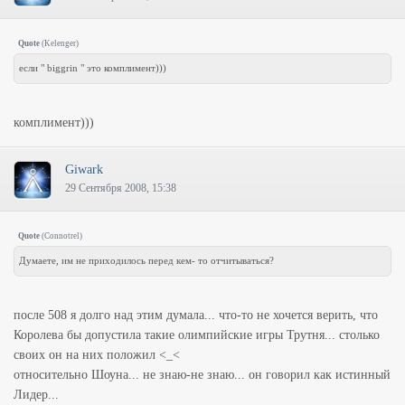
Quote
(
Kelenger
)
если " biggrin " это комплимент)))
комплимент)))
Giwark
29 Сентября 2008, 15:38
Quote
(
Connotrel
)
Думаете, им не приходилось перед кем- то отчитываться?
после 508 я долго над этим думала... что-то не хочется верить, что
Королева бы допустила такие олимпийские игры Трутня... столько
своих он на них положил <_<
относительно Шоуна... не знаю-не знаю... он говорил как истинный
Лидер...