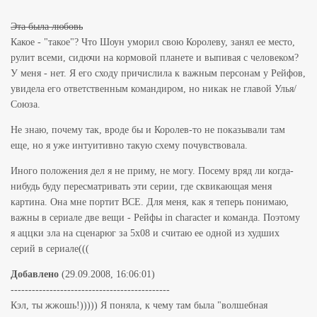
Эта была любовь
Какое - "такое"? Что Шоун уморил свою Королеву, занял ее место,
рулит всеми, сидючи на кормовой планете и выпивая с человеком?
У меня - нет. Я его сходу причислила к важным персонам у Рейфов,
увидела его ответственным командиром, но никак не главой Улья/
Союза.
Не знаю, почему так, вроде бы и Королев-то не показывали там
еще, но я уже интуитивно такую схему почувствовала.
Иного положения дел я не приму, не могу. Посему вряд ли когда-
нибудь буду пересматривать эти серии, где сквикающая меня
картина. Она мне портит ВСЕ. Для меня, как я теперь понимаю,
важны в сериале две вещи - Рейфы in character и команда. Поэтому
я аццки зла на сценарюг за 5х08 и считаю ее одной из худших
серий в сериале(((
Добавлено
(29.09.2008, 16:06:01)
---------------------------------------------
Кэл, ты жжошь!))))) Я поняла, к чему там была "волшебная