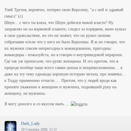
Улей Трутня, вероятно, потерял свою Королеву, "а с ней и здравый
смысл" (с)
Шоун... с чего ты взяла, что Шоун добился
такой
власти? Ну
заправлял он на кормовой планете, следил за порядком, вино кушал
в свое удовольствие, но это не значит, что он рулил своими
собратьями и/или что у него не было Королевы. Я ж не говорю, что
их мужики совсем непригодны к командованию, пригодны:
командиры - пожалуйста, но я говорю о внутривидовой иерархии.
Где так уж прописали, что рулят женщины. И это притом, что в
природе вообще чаще всего самки ценны и неприкосновенны....
я
даже на эту тему однажды хорошую историю читала, про хомячка...
к Тодду применимо отчасти.....
Притом, что у людей вроде как
принято уважение к женщине и мужчина, поднявший руку на
женщину, не мужчина.
Я могу дооолго и со вкусом ныть.....
Dark_Lady
29 Сентября 2008, 15:37