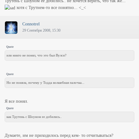
Трутень с Шоуном ее добились.. не хочется верить, что так же...
хотя с Трутнем-то все понятно... <_<
Connotrel
29 Сентября 2008, 15:30
Quote
или никто не понял, что это был Вулси?
Quote
Но не поняла, почему у Тодда волшебная палочка...
Я все понял.
Quote
как Трутень с Шоуном ее добились..
Думаете, им не приходилось перед кем- то отчитываться?