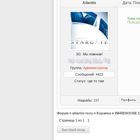
Atlantis
Дата: Пон
Тема п
Пользу
SG. Мы помним!
Группа:
Администратор
Сообщений: 4423
Статус:
где-то там
Награды:
197
Форум
»
atlantis-tv.ru
»
Корзина
»
WAREHOUSE 1
Страница
1
из
1
1