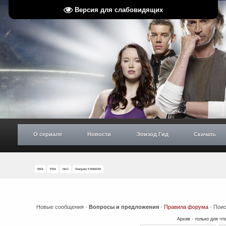
Версия для слабовидящих
О сериале
Новости
Эпизод Гид
Скачать
RSS
PDA
НиС
Stargate FANDOM
Новые сообщения
·
Вопросы и предложения
·
Правила форума
·
Поис
Архив - только для чт