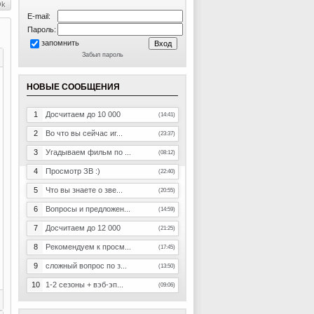
E-mail:
Пароль:
запомнить
Забыл пароль
НОВЫЕ СООБЩЕНИЯ
1
Досчитаем до 10 000
(14:41)
2
Во что вы сейчас иг...
(23:37)
3
Угадываем фильм по ...
(08:12)
4
Просмотр ЗВ :)
(22:40)
5
Что вы знаете о зве...
(20:55)
6
Вопросы и предложен...
(14:59)
7
Досчитаем до 12 000
(21:25)
8
Рекомендуем к просм...
(17:45)
9
сложный вопрос по з...
(13:50)
10
1-2 сезоны + вэб-эп...
(09:06)