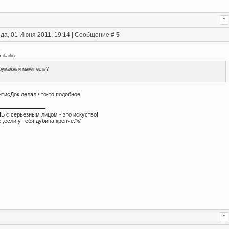
да, 01 Июня 2011, 19:14 | Сообщение #
5
,
ikailo
)
бумажный макет есть?
тисДок делал что-то подобное.
Ь с серьезным лицом - это искуство!
 ,если у тебя дубина крепче."©