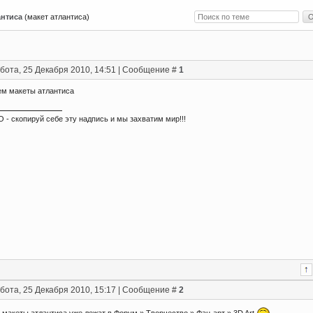
антиса
(макет атлантиса)
бота, 25 Декабря 2010, 14:51 | Сообщение #
1
м макеты атлантиса
 - скопируй себе эту надпись и мы захватим мир!!!
бота, 25 Декабря 2010, 15:17 | Сообщение #
2
, макеты атлантиса уже лежат в Форум » Творчество » Фан-арт » 3D Art