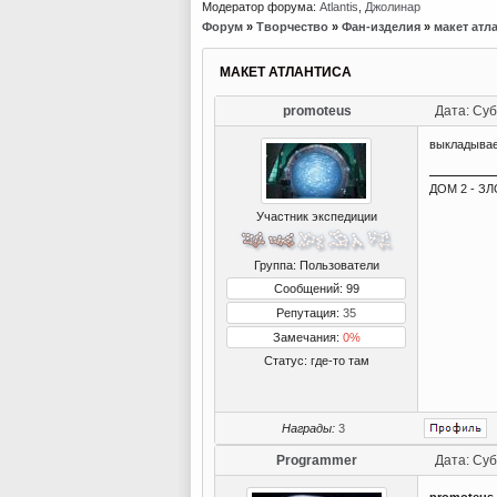
Модератор форума:
Atlantis
,
Джолинар
Форум
»
Творчество
»
Фан-изделия
»
макет атл
МАКЕТ АТЛАНТИСА
promoteus
Дата: Суб
выкладывае
ДОМ 2 - ЗЛО
Участник экспедиции
Группа: Пользователи
Сообщений: 99
Репутация:
35
Замечания:
0%
Статус:
где-то там
Награды:
3
Programmer
Дата: Суб
promoteus