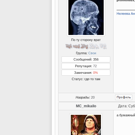
Нелеева Ане
По ту сторону врат
Группа:
Свои
Сообщений: 356
Репутация:
72
Замечания:
0%
Статус:
где-то там
Награды:
20
MC_mikailo
Дата: Суб
а бумажный