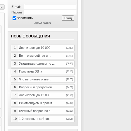
E-mail:
Пароль:
запомнить
Забыл пароль
НОВЫЕ СООБЩЕНИЯ
1
Досчитаем до 10 000
(07:17)
2
Во что вы сейчас иг...
(23:37)
3
Угадываем фильм по ...
(08:12)
4
Просмотр ЗВ :)
(22:40)
5
Что вы знаете о зве...
(20:55)
6
Вопросы и предложен...
(14:59)
7
Досчитаем до 12 000
(21:25)
8
Рекомендуем к просм...
(17:45)
9
сложный вопрос по з...
(13:50)
10
1-2 сезоны + вэб-эп...
(09:06)