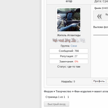
егор
Дата: Сре
Quote
(
DAE
Вр
Выложи фо
Житель Атлантиды
Группа:
Свои
Сообщений: 766
Репутация:
27
Замечания:
0%
Статус:
где-то там
Награды:
9
Форум
»
Творчество
»
Фан-изделия
»
макет атл
Страница
1
из
1
1