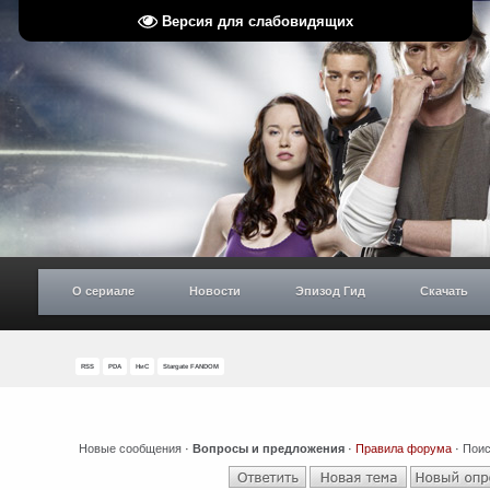
Версия для слабовидящих
О сериале
Новости
Эпизод Гид
Скачать
RSS
PDA
НиС
Stargate FANDOM
Новые сообщения
·
Вопросы и предложения
·
Правила форума
·
Поис