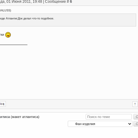
да, 01 Июня 2011, 19:48 | Сообщение #
6
DALUSS
)
оде АтлантисДок делал что-то подобное.
тки
антиса
(макет атлантиса)