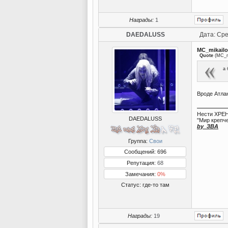
Награды:
1
DAEDALUSS
Дата: Сре
MC_mikailo
Quote
(
MC_m
а 
Вроде Атлан
Нести ХРЕН
DAEDALUSS
"Мир крепче
by_ЗВА
Группа:
Свои
Сообщений: 696
Репутация:
68
Замечания:
0%
Статус:
где-то там
Награды:
19