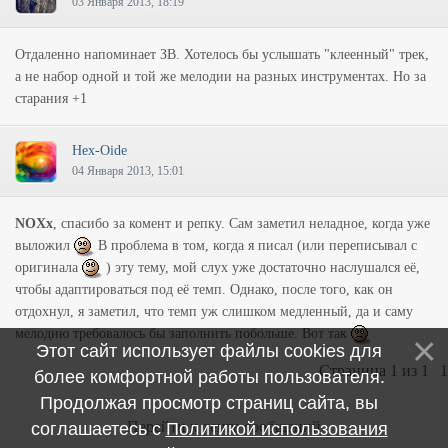
03 Января 2013, 18:19
Отдаленно напоминает ЗВ. Хотелось бы услышать "клеенный" трек,
а не набор одной и той же мелодии на разных инструментах. Но за
старания +1
Hex-Oide
04 Января 2013, 15:01
NOXx
, спасибо за комент и репку. Сам заметил неладное, когда уже
выложил
В проблема в том, когда я писал (или переписывал с
оригинала
) эту тему, мой слух уже достаточно наслушался её,
чтобы адаптироваться под её темп. Однако, после того, как он
отдохнул, я заметил, что темп уж слишком медленный, да и саму
мелодию требовалось бы заполнить побольше. Вот так
Этот сайт использует файлы cookies для
Страница
1
из
1
1
более комфортной работы пользователя.
Продолжая просмотр страниц сайта, вы
Перейти к ленте сообщений
соглашаетесь с
Политикой использования