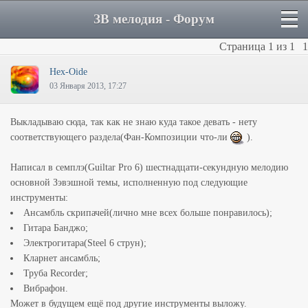
ЗВ мелодия - Форум
Страница
1
из
1
1
Hex-Oide
03 Января 2013, 17:27
Выкладываю сюда, так как не знаю куда такое девать - нету
соответствующего раздела(Фан-Композиции что-ли
).
Написал в семплэ(Guiltar Pro 6) шестнадцати-секундную мелодию
основной Зэвэшной темы, исполненную под следующие
инструменты:
Ансамбль скрипачей(лично мне всех больше понравилось);
Гитара Банджо;
Электрогитара(Steel 6 струн);
Кларнет ансамбль;
Труба Recorder;
Вибрафон.
Может в будущем ещё под другие инструменты выложу.