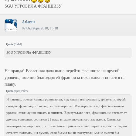
SGU УГРОБИЛА ФРАНШИЗУ
Atlantis
02 Октября 2010, 15:18
Quote
(
SMel
)
SGU УГРОБИЛА ФРАНШИЗУ
Не правда! Вселенная дала шанс перейти франшизе на другой
уровень, именно благодаря ей франшиза пока жива и остается на
плаву.
Quote
(
Брэд Райт
)
И наконец, третье, сериал развивается, к лучшему или худшему, зритель, который
смотрит франшизу, отметил, что мы выросли. Мы выросли в профессиональном
уровне, стали лучше писать и снимать. В результате чего, франшиза не отстает от
других успешных сериалов 21 века, в плане визуального характера. Опять же,
некоторые не видят того, что мы смогли привлечь новых людей в проект, которым
есть что показать, и я думаю, если бы мы так не поступали, мы не смогли бы