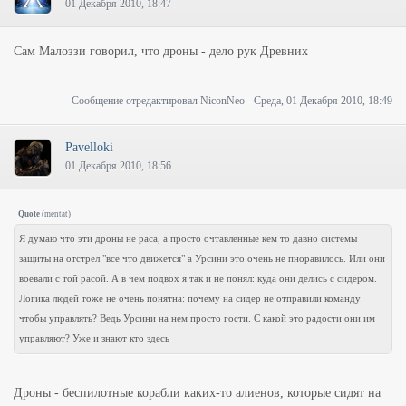
01 Декабря 2010, 18:47
Сам Малоззи говорил, что дроны - дело рук Древних
Сообщение отредактировал
NiconNeo
-
Среда, 01 Декабря 2010, 18:49
Pavelloki
01 Декабря 2010, 18:56
Quote
(
mentat
)
Я думаю что эти дроны не раса, а просто очтавленные кем то давно системы
защиты на отстрел "все что движется" а Урсини это очень не пноравилось. Или они
воевали с той расой. А в чем подвох я так и не понял: куда они делись с сидером.
Логика людей тоже не очень понятна: почему на сидер не отправили команду
чтобы управлять? Ведь Урсини на нем просто гости. С какой это радости они им
управляют? Уже и знают кто здесь
Дроны - беспилотные корабли каких-то алиенов, которые сидят на