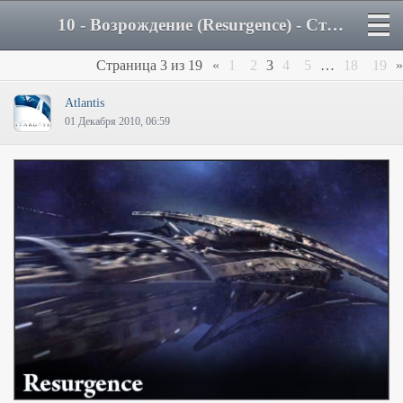
10 - Возрождение (Resurgence) - Страница 3 - Форум
Страница
3
из
19
«
1
2
3
4
5
…
18
19
»
Atlantis
01 Декабря 2010, 06:59