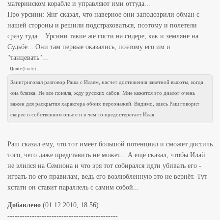
материнском корабле и управляют ими оттуда...
Про урсини: Янг сказал, что наверное они заподозрили обман с
нашей стороны и решили подстраховаться, поэтому и полетели
сразу туда... Урсини такие же гости на сидере, как и земляне на
Судьбе... Они там первые оказались, поэтому его им и
"танцевать"...
Quote
(
fordy
)
Заинтриговал разговор Раша с Илаем, насчет достижения заветной высоты, когда
она близка. Не все поняла, жду русских сабов. Мне кажется это диалог очень
важен для раскрытия характера обоих персонажей. Видимо, здесь Раш говорит
скорее о собственном опыте и в чем то предостерегает Илая.
Раш сказал ему, что тот имеет большой потенциал и сможет достичь
того, чего даже представить не может... А ещё сказал, чтобы Илай
не злился на Семиона и что зря тот собирался идти убивать его -
играть по его правилам, ведь его возлюбленную это не вернёт. Тут
кстати он ставит параллель с самим собой...
Добавлено
(01.12.2010, 18:56)
---------------------------------------------