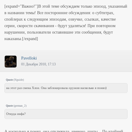
[expand="Важно!"]В этой теме обсуждаем только эпизод, указанный
в названии темы! Все посторонние обсуждения: о субтитрах,
спойлерах к следующим эпизодам, озвучке, ссылках, качестве
серии, скорости скачивания - будут удаляться! При повторном
нарушении, пользователи оставившие эти сообщения, будут
наказаны.[/expand]
Pavelloki
01 Декабря 2010, 17:13
Quote
(
Nguide
)
на этот раз смена Хлои. Она заблокировала оружия насколько я понял)
Quote
(
german_2
)
Откуда инфа?
А насколько я понял, она отключила, именно, щиты... По крайней