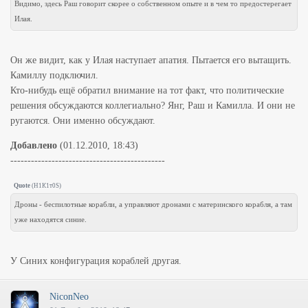
Видимо, здесь Раш говорит скорее о собственном опыте и в чем то предостерегает
Илая.
Он же видит, как у Илая наступает апатия. Пытается его вытащить.
Камиллу подключил.
Кто-нибудь ещё обратил внимание на тот факт, что политические
решения обсуждаются коллегиально? Янг, Раш и Камилла. И они не
ругаются. Они именно обсуждают.
Добавлено
(01.12.2010, 18:43)
---------------------------------------------
Quote
(
Н1К1т0S
)
Дроны - беспилотные корабли, а управляют дронами с материнского корабля, а там
уже находятся синие.
У Синих конфигурация кораблей другая.
NiconNeo