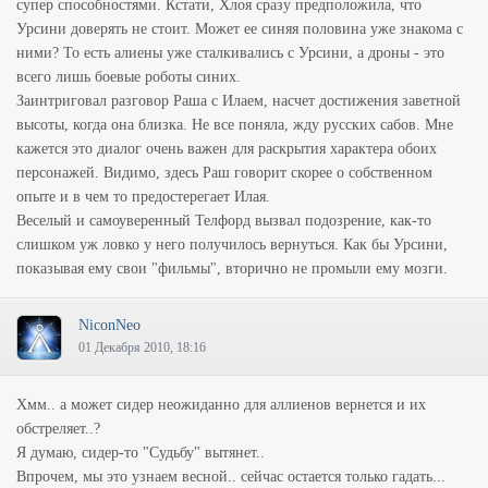
супер способностями. Кстати, Хлоя сразу предположила, что
Урсини доверять не стоит. Может ее синяя половина уже знакома с
ними? То есть алиены уже сталкивались с Урсини, а дроны - это
всего лишь боевые роботы синих.
Заинтриговал разговор Раша с Илаем, насчет достижения заветной
высоты, когда она близка. Не все поняла, жду русских сабов. Мне
кажется это диалог очень важен для раскрытия характера обоих
персонажей. Видимо, здесь Раш говорит скорее о собственном
опыте и в чем то предостерегает Илая.
Веселый и самоуверенный Телфорд вызвал подозрение, как-то
слишком уж ловко у него получилось вернуться. Как бы Урсини,
показывая ему свои "фильмы", вторично не промыли ему мозги.
NiconNeo
01 Декабря 2010, 18:16
Хмм.. а может сидер неожиданно для аллиенов вернется и их
обстреляет..?
Я думаю, сидер-то "Судьбу" вытянет..
Впрочем, мы это узнаем весной.. сейчас остается только гадать...