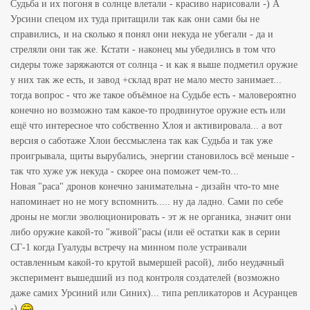
Судьба и их погоня в солнце влетали - красиво нарисовали -) А
Урсини спецом их туда притащили так как они сами бы не
справились, и на сколько я понял они некуда не убегали - да и
стреляли они так же. Кстати - наконец мы убедились в том что
сидеры тоже заряжаются от солнца - и как я выше подметил оружие
у них так же есть, и завод +склад врат не мало место занимает...
тогда вопрос - что же такое объёмное на Судьбе есть - маловероятно
конечно но возможно там какое-то продвинутое оружие есть или
ещё что интересное что собственно Хлоя и активировала... а вот
версия о саботаже Хлои бессмыслена так как Судьба и так уже
проигрывала, щиты вырубались, энергии становилось всё меньше -
так что хуже уж некуда - скорее она поможет чем-то...
Новая "раса" дронов конечно занимательна - дизайн что-то мне
напоминает но не могу вспомнить..... ну да ладно. Сами по себе
дроны не могли эволюционировать - эт ж не органика, значит они
либо оружие какой-то "живой"расы (или её остатки как в серии
СГ-1 когда Гуалуды встречу на минном поле устраивали
оставленным какой-то крутой вымершей расой), либо неудачный
эксперимент вышедший из под контроля создателей (возможно
даже самих Урсиний или Синих)... типа репликаторов и Асуранцев
-)