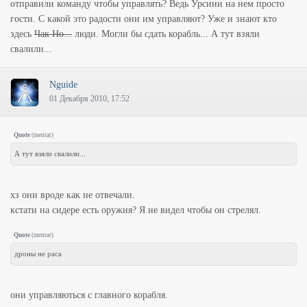
отправили команду чтобы управлять? Ведь Урсини на нем просто
гости. С какой это радости они им управляют? Уже и знают кто
здесь
Чак Но...
люди. Могли бы сдать корабль... А тут взяли
свалили...
Nguide
01 Декабря 2010, 17:52
Quote
(
mentat
)
А тут взяли свалили...
хз они вроде как не отвечали.
кстати на сидере есть оружия? Я не видел чтобы он стрелял.
Quote
(
mentat
)
дроны не раса
они управляються с главного корабля.