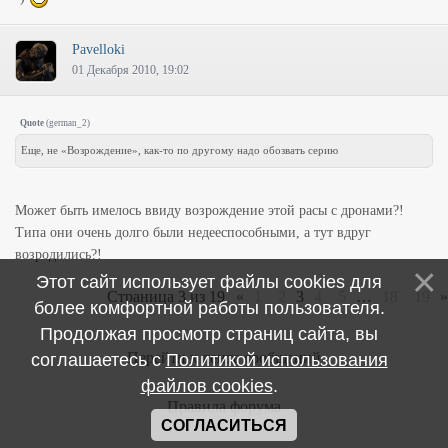
Pavelloki
01 Декабря 2010, 19:02
Quote
(
german_2
)
Еще, не «Возрождение», как-то по другому надо обозвать серию
Может быть имелось ввиду возрождение этой расы с дронами?!
Типа они очень долго были недееспособными, а тут вдруг
возродились?!
Этот сайт использует файлы cookies для
Страница
3
из
19
«
1
2
3
4
5
…
18
19
»
более комфортной работы пользователя.
Продолжая просмотр страниц сайта, вы
Перейти к ленте сообщений
соглашаетесь с
Политикой использования
файлов cookies
.
Правила форума
СОГЛАСИТЬСЯ