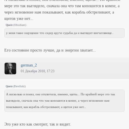
мере это так выглядело, сначала она что там копошится в компе, а
через мгновение нам показывают, как корабль обстреливают, а
щитов уже нет...
Quote
(
Obsidiant
)
у меня такое ощущение что сидер круче судьбы да и выглядит впечатляюще..
Его состояние просто лучше, да и энергии хватает...
german_2
01 Декабря 2010, 17:23
Quote
(
Pavelloki
)
А насколько я понял, она отключила, именно, щиты... По крайней мере это так
выглядело, сначала она что там копошится в компе, а через мгновение нам
показывают, как корабль обстреливают, а щитов уже нет...
Это уже кто как смотрит, так и видит.