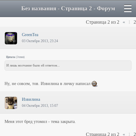
Без названия - Страница 2 - Форум
Страница
2
из
2
«
1
2
GreenTea
03 Октября 2013, 23:24
Цитата
(
Эллия
)
И лишь молчание было ей ответом...
Ну, не совсем, тов. Извилина в личку написал
Извилина
04 Октября 2013, 15:07
Меня этот бред утомил - тема закрыта.
Страница
2
из
2
«
1
2