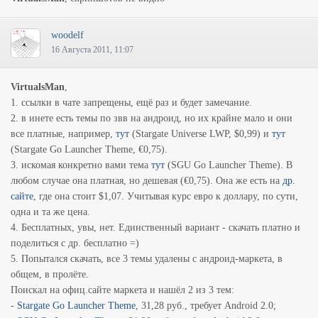
woodelf
16 Августа 2011, 11:07
VirtualsMan
,
1. ссылки в чате запрещены, ещё раз и будет замечание.
2. в инете есть темы по звв на андроид, но их крайне мало и они
все платные, например,
тут
(Stargate Universe LWP, $0,99) и
тут
(Stargate Go Launcher Theme, €0,75).
3. искомая конкретно вами тема
тут
(SGU Go Launcher Theme). В
любом случае она платная, но дешевая (€0,75). Она же есть на
др.
сайте
, где она стоит $1,07. Учитывая курс евро к доллару, по сути,
одна и та же цена.
4. Бесплатных, увы, нет. Единственный вариант - скачать платно и
поделиться с др. бесплатно =)
5. Попытался скачать, все 3 темы удалены с андроид-маркета, в
общем, в пролёте.
Поискал на офиц.сайте маркета и нашёл 2 из 3 тем:
-
Stargate Go Launcher Theme
, 31,28 руб., требует Android 2.0;