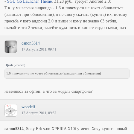
-
SGU Go Launcher Theme
, 31,28 руб., требует Android 2.0;
Т.к. у мя версия андроида - 1.6 и почему-то не хочет обновляться
(зависает при обновлении), я не смогу скачать (купить) их, потому
просьба у кого андроид 2.0 и выше и кому не жалко 63 рубля,
скачайте эти 2 темки, залейте куда-нить и киньте сюда ссылки, плз.
canon5314
17 Августа 2011, 09:41
Quote
(
woodelf
)
1.6 и почему-то не хочет обновляться (зависает при обновлении)
извеняюсь за офтоп, а что за модель смартфона?
woodelf
17 Августа 2011, 09:57
canon5314
, Sony Ericsson XPERIA X10i у меня. Хочу купить новый