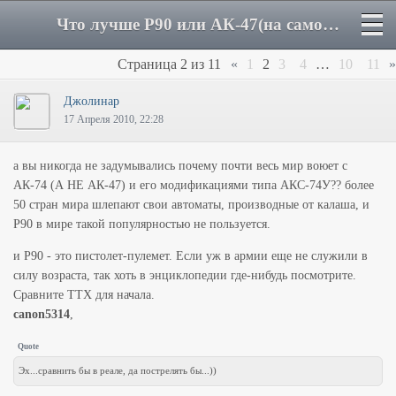
Что лучше P90 или АК-47(на самом деле) - Страница 2 - Форум
Страница
2
из
11
«
1
2
3
4
…
10
11
»
Джолинар
17 Апреля 2010, 22:28
а вы никогда не задумывались почему почти весь мир воюет с
АК-74 (А НЕ АК-47) и его модификациями типа АКС-74У?? более
50 стран мира шлепают свои автоматы, производные от калаша, и
Р90 в мире такой популярностью не пользуется.
и Р90 - это пистолет-пулемет. Если уж в армии еще не служили в
силу возраста, так хоть в энциклопедии где-нибудь посмотрите.
Сравните ТТХ для начала.
canon5314
,
Quote
Эх...сравнить бы в реале, да пострелять бы...))