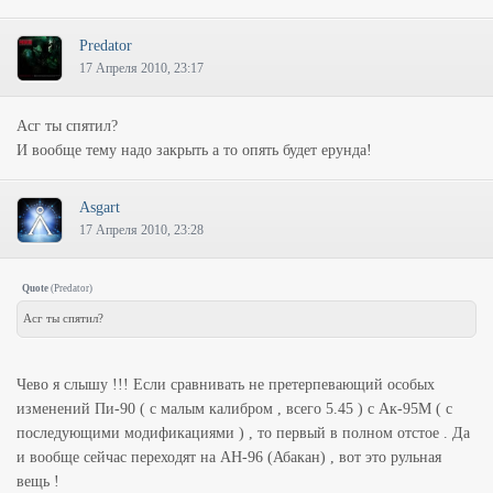
Predator
17 Апреля 2010, 23:17
Асг ты спятил?
И вообще тему надо закрыть а то опять будет ерунда!
Asgart
17 Апреля 2010, 23:28
Quote
(
Predator
)
Асг ты спятил?
Чево я слышу !!! Если сравнивать не претерпевающий особых
изменений Пи-90 ( с малым калибром , всего 5.45 ) с Ак-95М ( с
последующими модификациями ) , то первый в полном отстое . Да
и вообще сейчас переходят на АН-96 (Абакан) , вот это рульная
вещь !