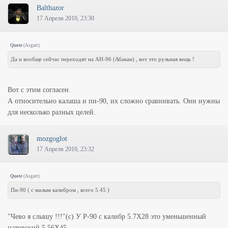
Balthazor
17 Апреля 2010, 23:30
Quote
(
Asgart
)
Да и вообще сейчас переходят на АН-96 (Абакан) , вот это рульная вещь !
Вот с этим согласен.
А относительно калаша и пи-90, их сложно сравнивать. Они нужны
для несколько разных целей.
mozgoglot
17 Апреля 2010, 23:32
Quote
(
Asgart
)
Пи-90 ( с малым калибром , всего 5.45 )
"Чево я слышу !!!"(с) У Р-90 с калибр 5.7Х28 это уменьшенный
натовский 5.56Х45