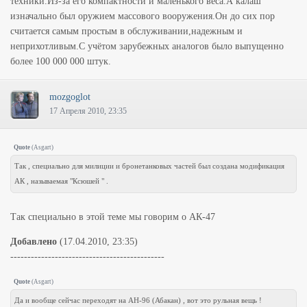
техники.Из-за его компактности и маленького веса.А калаш
изначально был оружием массового вооружения.Он до сих пор
считается самым простым в обслуживании,надежным и
неприхотливым.С учётом зарубежных аналогов было выпущенно
более 100 000 000 штук.
mozgoglot
17 Апреля 2010, 23:35
Quote
(
Asgart
)
Так , специально для милиции и бронетанковых частей был создана модификация
АК , называемая "Ксюшей " .
Так специально в этой теме мы говорим о АК-47
Добавлено
(17.04.2010, 23:35)
---------------------------------------------
Quote
(
Asgart
)
Да и вообще сейчас переходят на АН-96 (Абакан) , вот это рульная вещь !