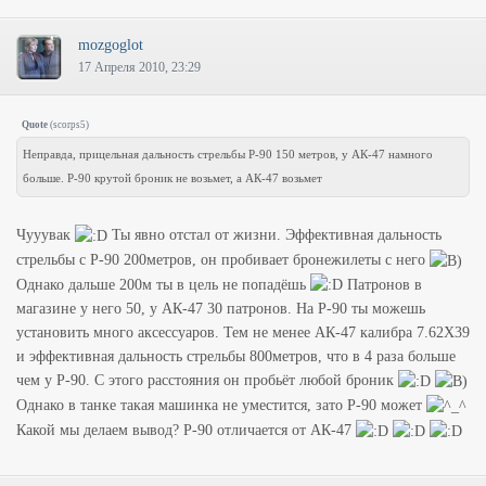
mozgoglot
17 Апреля 2010, 23:29
Quote
(
scorps5
)
Неправда, прицельная дальность стрельбы Р-90 150 метров, у АК-47 намного
больше. Р-90 крутой броник не возьмет, а АК-47 возьмет
Чууувак
Ты явно отстал от жизни. Эффективная дальность
стрельбы с Р-90 200метров, он пробивает бронежилеты с него
Однако дальше 200м ты в цель не попадёшь
Патронов в
магазине у него 50, у АК-47 30 патронов. На Р-90 ты можешь
установить много аксессуаров. Тем не менее АК-47 калибра 7.62Х39
и эффективная дальность стрельбы 800метров, что в 4 раза больше
чем у Р-90. С этого расстояния он пробьёт любой броник
Однако в танке такая машинка не уместится, зато Р-90 может
Какой мы делаем вывод? Р-90 отличается от АК-47