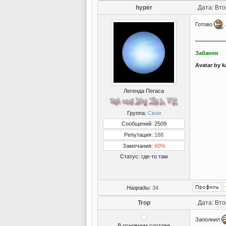
hyper
Дата: Вто
Готово
Забанен
Avatar by k
Легенда Пегаса
Группа:
Свои
Сообщений: 2509
Репутация:
188
Замечания:
60%
Статус:
где-то там
Награды:
34
Trop
Дата: Вто
Заполнил
В основном составе