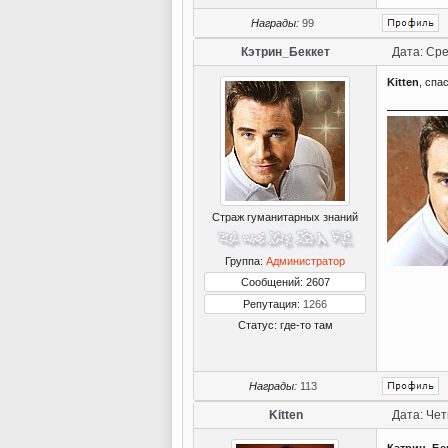
Награды:
99
Кэтрин_Беккет
Дата: Сре
Kitten
, спа
Страж гуманитарных знаний
Группа:
Администратор
Сообщений: 2607
Репутация:
1266
Статус:
где-то там
Награды:
113
Kitten
Дата: Чет
Кэтрин_Бе