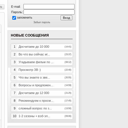
E-mail:
Пароль:
запомнить
Забыл пароль
НОВЫЕ СООБЩЕНИЯ
1
Досчитаем до 10 000
(14:41)
2
Во что вы сейчас иг...
(23:37)
3
Угадываем фильм по ...
(08:12)
4
Просмотр ЗВ :)
(22:40)
5
Что вы знаете о зве...
(20:55)
6
Вопросы и предложен...
(14:59)
7
Досчитаем до 12 000
(21:25)
8
Рекомендуем к просм...
(17:45)
9
сложный вопрос по з...
(13:50)
10
1-2 сезоны + вэб-эп...
(09:06)