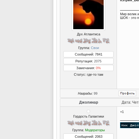
Мир велик и
ШОК - это 
Дух Атлантиса
Группа:
Свои
Сообщений: 7841
Репутация:
2075
Замечания:
0%
Статус:
где-то там
Награды:
99
Джолинар
Дата: Чет
+1
Гордость Галактики
Группа:
Модераторы
Сообщений: 2063