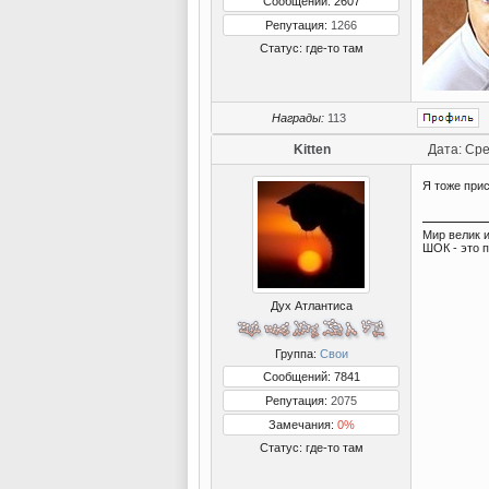
Сообщений: 2607
Репутация:
1266
Статус:
где-то там
Награды:
113
Kitten
Дата: Сре
Я тоже при
Мир велик и
ШОК - это 
Дух Атлантиса
Группа:
Свои
Сообщений: 7841
Репутация:
2075
Замечания:
0%
Статус:
где-то там