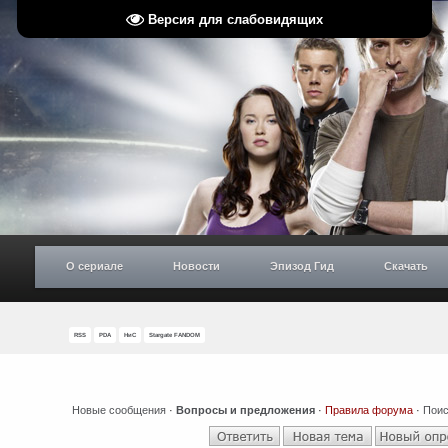
Версия для слабовидящих
О сериале
Новости
Эпизод Гид
Скачать
RSS
PDA
НиС
Stargate FANDOM
Новые сообщения
·
Вопросы и предложения
·
Правила форума
·
Поис