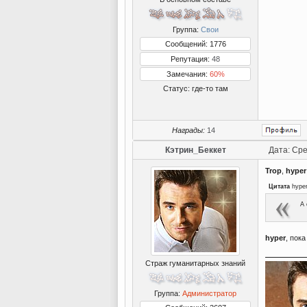
Группа:
Свои
Сообщений: 1776
Репутация:
48
Замечания:
60%
Статус:
где-то там
Награды:
14
Кэтрин_Беккет
Дата: Сре
Trop
,
hyper
Цитата
hype
А 
hyper
, пока
Страж гуманитарных знаний
Группа:
Администратор