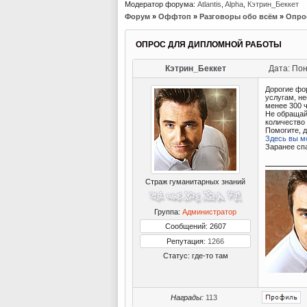
Модератор форума:
Atlantis
,
Alpha
,
Кэтрин_Беккет
Форум
»
Оффтоп
»
Разговоры обо всём
»
Опро
ОПРОС ДЛЯ ДИПЛОМНОЙ РАБОТЫ
Кэтрин_Беккет
Дата: Пон
Дорогие фо
услугам, н
менее 300 
Не обращай
количество
Помогите, д
Здесь вы м
Заранее сп
Страж гуманитарных знаний
Группа:
Администратор
Сообщений: 2607
Репутация:
1266
Статус:
где-то там
Награды:
113