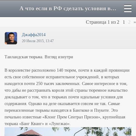
А что если в РФ сделать условия в тюрьмах как в Тайланде? - Форум
Страница
1
из
2
1
2
»
Джаффа2014
20 Июля 2015, 13:47
Таиландская тюрьма. Взгляд изнутри
В королевстве расположено 140 тюрем, почти в каждой провинции
есть свое собственное исправительное учреждений, в которых
находится почти 250 тысяч заключенных. Самое интересное в том,
что дабы не расстраивать короля этой страны тюремное начальство
докладывает о том, что в тюрьмах почти идеальные условия для
содержания. Однако на деле оказывается совсем не так. Самые
перенаселенные тюрьмы находятся в Бангкоке и Пхукете. Это
печально известные «Клонг Прем Сентрал Призон», крупнейшая
тюрьма «Банг Кванг» и «Лунгжао».