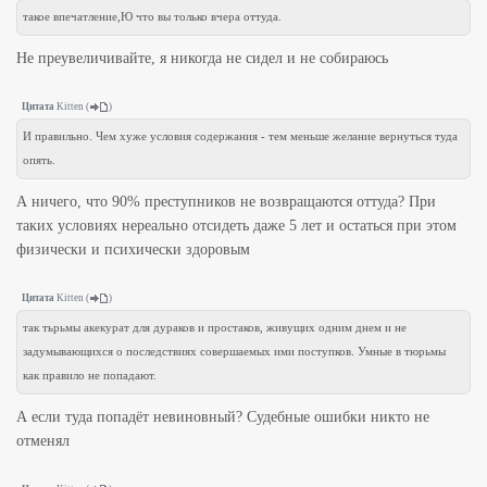
такое впечатление,Ю что вы только вчера оттуда.
Не преувеличивайте, я никогда не сидел и не собираюсь
Цитата
Kitten
(
)
И правильно. Чем хуже условия содержания - тем меньше желание вернуться туда
опять.
А ничего, что 90% преступников не возвращаются оттуда? При
таких условиях нереально отсидеть даже 5 лет и остаться при этом
физически и психически здоровым
Цитата
Kitten
(
)
так тьрьмы акекурат для дураков и простаков, живущих одним днем и не
задумывающихся о последствиях совершаемых ими поступков. Умные в тюрьмы
как правило не попадают.
А если туда попадёт невиновный? Судебные ошибки никто не
отменял