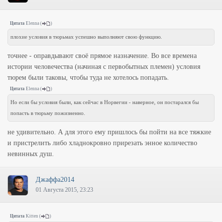
Цитата
Elenna
(
)
плохие условия в тюрьмах успешно выполняют свою функцию.
точнее - оправдывают своё прямое назначение. Во все времена
истории человечества (начиная с первобытных племен) условия
тюрем были таковы, чтобы туда не хотелось попадать.
Цитата
Elenna
(
)
Но если бы условия были, как сейчас в Норвегии - наверное, он постарался бы
попасть в тюрьму пожизненно.
не удивительно. А для этого ему пришлось бы пойти на все тяжкие
и пристрелить либо хладнокровно прирезать энное количество
невинных душ.
Джаффа2014
01 Августа 2015, 23:23
Цитата
Kitten
(
)