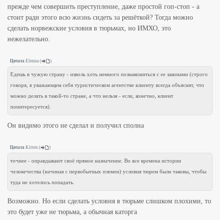
прежде чем совершить преступление, даже простой гоп-стоп - а
стоит ради этого всю жизнь сидеть за решёткой? Тогда можно
сделать норвежские условия в тюрьмах, но ИМХО, это
нежелательно.
Цитата
Elenna
(
)
Едешь в чужую страну - изволь хоть немного познакомиться с ее законами (строго
говоря, в уважающем себя туристическом агентстве клиенту всегда объяснят, что
можно делать в такой-то стране, а что нельзя - если, конечно, клиент
поинтересуется).
Он видимо этого не сделал и получил сполна
Цитата
Kitten
(
)
точнее - оправдывают своё прямое назначение. Во все времена истории
человечества (начиная с первобытных племен) условия тюрем были таковы, чтобы
туда не хотелось попадать.
Возможно. Но если сделать условия в тюрьме слишком плохими, то
это будет уже не тюрьма, а обычная каторга