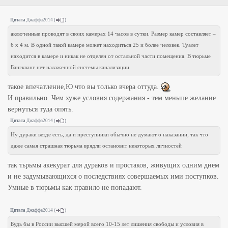
Цитата
Джаффа2014
(
)
аключенные проводят в своих камерах 14 часов в сутки. Размер камер составляет –
6 х 4 м. В одной такой камере может находиться 25 и более человек. Туалет
находится в камере и никак не отделен от остальной части помещения. В тюрьме
Бангкванг нет налаженной системы канализации.
такое впечатление,Ю что вы только вчера оттуда.
И правильно. Чем хуже условия содержания - тем меньше желание
вернуться туда опять.
Цитата
Джаффа2014
(
)
Ну дураки везде есть, да и преступники обычно не думают о наказании, так что
даже самая страшная тюрьма врядли остановит некоторых личностей
так тьрьмы акекурат для дураков и простаков, живущих одним днем
и не задумывающихся о последствиях совершаемых ими поступков.
Умные в тюрьмы как правило не попадают.
Цитата
Джаффа2014
(
)
Будь бы в России высшей мерой всего 10-15 лет лишения свободы и условия в