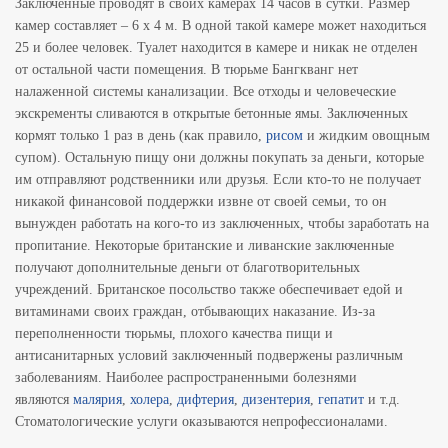
Заключенные проводят в своих камерах 14 часов в сутки. Размер
камер составляет – 6 х 4 м. В одной такой камере может находиться
25 и более человек. Туалет находится в камере и никак не отделен
от остальной части помещения. В тюрьме Бангкванг нет
налаженной системы канализации. Все отходы и человеческие
экскременты сливаются в открытые бетонные ямы. Заключенных
кормят только 1 раз в день (как правило,
рисом
и жидким овощным
супом). Остальную пищу они должны покупать за деньги, которые
им отправляют родственники или друзья. Если кто-то не получает
никакой финансовой поддержки извне от своей семьи, то он
вынужден работать на кого-то из заключенных, чтобы заработать на
пропитание. Некоторые британские и ливанские заключенные
получают дополнительные деньги от благотворительных
учреждений. Британское посольство также обеспечивает едой и
витаминами своих граждан, отбывающих наказание. Из-за
переполненности тюрьмы, плохого качества пищи и
антисанитарных условий заключенный подвержены различным
заболеваниям. Наиболее распространенными болезнями
являются
малярия
,
холера
,
дифтерия
,
дизентерия
,
гепатит
и т.д.
Стоматологические услуги оказываются непрофессионалами.