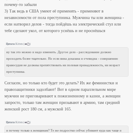
почему-то забыли
3) Так ведь в США умеют её применять - применяют в
независимости от пола преступника. Мужчина ты или женщина -
если натворил делов - тогда пойдёшь на электрический стул или
тебе сделают укол, от которого уснёшь и не проснёшься
Цитата
Kitten
(
)
ну так это можно и надо изменить. Другое дело - расследование должно
проходить более тщательно. Но если вина доказана и очевидна - совершению
правосудия не должны препятствовать ни половая принадлежность, ни возраст
преступника.
Согласен, но только кто будет это делать? Их же феминистки и
правозащитники задолбают! Вот в одном параллельном мире
мужчин не приговаривают к пожизненному и казни, а женщин
запросто, только там женщин призывают в армию, там средний
женский рост 180 см, а мужской 165.
Цитата
Kitten
(
)
и почему только к женщинам? Те же подростки сейчас убивают куда как чаще и