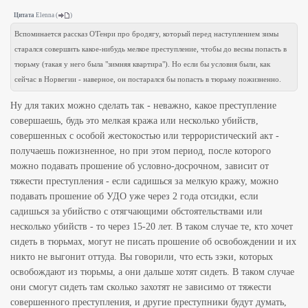
Цитата
Elenna
(
)
Вспоминается рассказ О'Генри про бродягу, который перед наступлением зимы
старался совершить какое-нибудь мелкое преступление, чтобы до весны попасть в
тюрьму (такая у него была "зимняя квартира"). Но если бы условия были, как
сейчас в Норвегии - наверное, он постарался бы попасть в тюрьму пожизненно.
Ну для таких можно сделать так - неважно, какое преступление
совершаешь, будь это мелкая кража или несколько убийств,
совершенных с особой жестокостью или террористический акт -
получаешь пожизненное, но при этом период, после которого
можно подавать прошение об условно-досрочном, зависит от
тяжести преступления - если садишься за мелкую кражу, можно
подавать прошение об УДО уже через 2 года отсидки, если
садишься за убийство с отягчающими обстоятельствами или
несколько убийств - то через 15-20 лет. В таком случае те, кто хочет
сидеть в тюрьмах, могут не писать прошение об освобождении и их
никто не выгонит оттуда. Вы говорили, что есть зэки, которых
освобождают из тюрьмы, а они дальше хотят сидеть. В таком случае
они смогут сидеть там сколько захотят не зависимо от тяжести
совершенного преступления, и другие преступники будут думать,