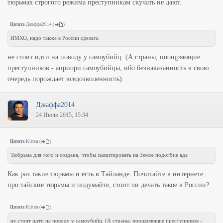
тюрьмах строгого режима преступникам скучать не дают.
Цитата
Джаффа2014
(
)
ИМХО, надо также в России сделать
не стоит идти на поводу у самоубийц. (А страны, поощряющие
преступников - априори самоубийцы, ибо безнаказанность в свою
очередь порождает вседозволенность).
Джаффа2014
24 Июля 2015, 15:34
Цитата
Kitten
(
)
Тюбрьма для того и создана, чтобы сымитировать на Земле подогбие ада
Как раз такие тюрьмы и есть в Тайланде. Почитайте в интернете
про тайские тюрьмы и подумайте, стоит ли делать такое в России?
Цитата
Kitten
(
)
не стоит идти на поводу у самоубийц. (А страны, поощряющие преступников -