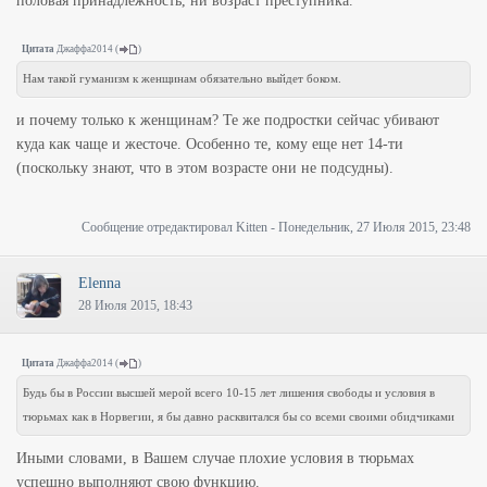
половая принадлежность, ни возраст преступника.
Цитата
Джаффа2014
(
)
Нам такой гуманизм к женщинам обязательно выйдет боком.
и почему только к женщинам? Те же подростки сейчас убивают
куда как чаще и жесточе. Особенно те, кому еще нет 14-ти
(поскольку знают, что в этом возрасте они не подсудны).
Сообщение отредактировал
Kitten
-
Понедельник, 27 Июля 2015, 23:48
Elenna
28 Июля 2015, 18:43
Цитата
Джаффа2014
(
)
Будь бы в России высшей мерой всего 10-15 лет лишения свободы и условия в
тюрьмах как в Норвегии, я бы давно расквитался бы со всеми своими обидчиками
Иными словами, в Вашем случае плохие условия в тюрьмах
успешно выполняют свою функцию.