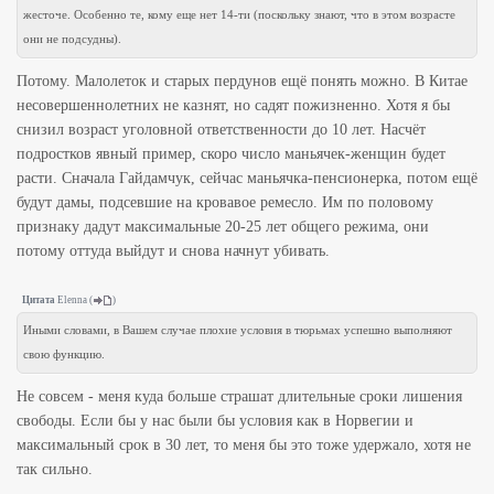
жесточе. Особенно те, кому еще нет 14-ти (поскольку знают, что в этом возрасте
они не подсудны).
Потому. Малолеток и старых пердунов ещё понять можно. В Китае
несовершеннолетних не казнят, но садят пожизненно. Хотя я бы
снизил возраст уголовной ответственности до 10 лет. Насчёт
подростков явный пример, скоро число маньячек-женщин будет
расти. Сначала Гайдамчук, сейчас маньячка-пенсионерка, потом ещё
будут дамы, подсевшие на кровавое ремесло. Им по половому
признаку дадут максимальные 20-25 лет общего режима, они
потому оттуда выйдут и снова начнут убивать.
Цитата
Elenna
(
)
Иными словами, в Вашем случае плохие условия в тюрьмах успешно выполняют
свою функцию.
Не совсем - меня куда больше страшат длительные сроки лишения
свободы. Если бы у нас были бы условия как в Норвегии и
максимальный срок в 30 лет, то меня бы это тоже удержало, хотя не
так сильно.