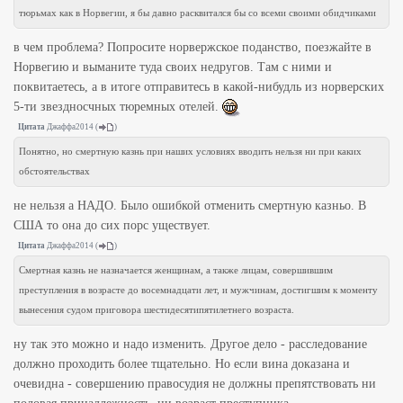
тюрьмах как в Норвегии, я бы давно расквитался бы со всеми своими обидчиками
в чем проблема? Попросите норвержское поданство, поезжайте в
Норвегию и выманите туда своих недругов. Там с ними и
поквитаетесь, а в итоге отправитесь в какой-нибудль из норверских
5-ти звездносчных тюремных отелей.
Цитата
Джаффа2014
(
)
Понятно, но смертную казнь при наших условиях вводить нельзя ни при каких
обстоятельствах
не нельзя а НАДО. Было ошибкой отменить смертную казньо. В
США то она до сих порс уществует.
Цитата
Джаффа2014
(
)
Смертная казнь не назначается женщинам, а также лицам, совершившим
преступления в возрасте до восемнадцати лет, и мужчинам, достигшим к моменту
вынесения судом приговора шестидесятипятилетнего возраста.
ну так это можно и надо изменить. Другое дело - расследование
должно проходить более тщательно. Но если вина доказана и
очевидна - совершению правосудия не должны препятствовать ни