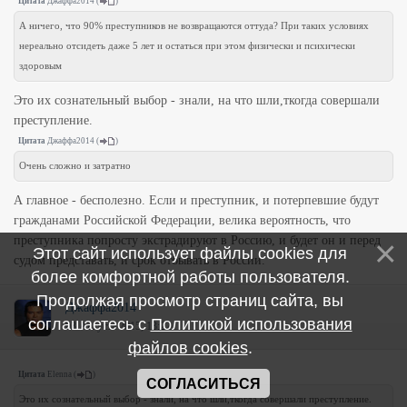
Цитата
Джаффа2014
(
)
А ничего, что 90% преступников не возвращаются оттуда? При таких условиях
нереально отсидеть даже 5 лет и остаться при этом физически и психически
здоровым
Это их сознательный выбор - знали, на что шли,ткогда совершали
преступление.
Цитата
Джаффа2014
(
)
Очень сложно и затратно
А главное - бесполезно. Если и преступник, и потерпевшие будут
гражданами Российской Федерации, велика вероятность, что
преступника попросту экстрадируют в Россию, и будет он и перед
Этот сайт использует файлы cookies для
судом представать, и срок отбывать в России.
более комфортной работы пользователя.
Продолжая просмотр страниц сайта, вы
Джаффа2014
соглашаетесь с
Политикой использования
03 Августа 2015, 13:22
файлов cookies
.
Цитата
Elenna
(
)
СОГЛАСИТЬСЯ
Это их сознательный выбор - знали, на что шли,ткогда совершали преступление.