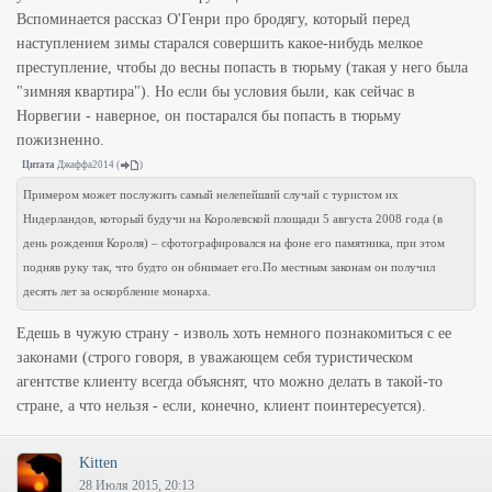
Вспоминается рассказ О'Генри про бродягу, который перед
наступлением зимы старался совершить какое-нибудь мелкое
преступление, чтобы до весны попасть в тюрьму (такая у него была
"зимняя квартира"). Но если бы условия были, как сейчас в
Норвегии - наверное, он постарался бы попасть в тюрьму
пожизненно.
Цитата
Джаффа2014
(
)
Примером может послужить самый нелепейший случай с туристом их
Нидерландов, который будучи на Королевской площади 5 августа 2008 года (в
день рождения Короля) – сфотографировался на фоне его памятника, при этом
подняв руку так, что будто он обнимает его.По местным законам он получил
десять лет за оскорбление монарха.
Едешь в чужую страну - изволь хоть немного познакомиться с ее
законами (строго говоря, в уважающем себя туристическом
агентстве клиенту всегда объяснят, что можно делать в такой-то
стране, а что нельзя - если, конечно, клиент поинтересуется).
Kitten
28 Июля 2015, 20:13