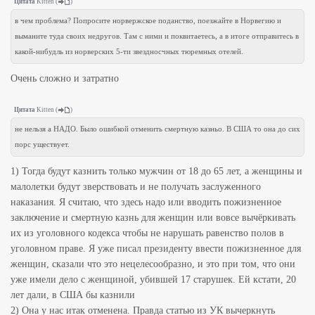
Цитата
Kitten
(
)
в чем проблема? Попросите норвержское поданство, поезжайте в Норвегию и
выманите туда своих недругов. Там с ними и поквитаетесь, а в итоге отправитесь в
какой-нибудль из норверских 5-ти звездносчных тюремных отелей.
Очень сложно и затратно
Цитата
Kitten
(
)
не нельзя а НАДО. Было ошибкой отменить смертную казньо. В США то она до сих
порс уществует.
1) Тогда будут казнить только мужчин от 18 до 65 лет, а женщины и
малолетки будут зверствовать и не получать заслуженного
наказания. Я считаю, что здесь надо или вводить пожизненное
заключение и смертную казнь для женщин или вовсе вычёркивать
их из уголовного кодекса чтобы не нарушать равенство полов в
уголовном праве. Я уже писал президенту ввести пожизненное для
женщин, сказали что это нецелесообразно, и это при том, что они
уже имели дело с женщиной, убившей 17 старушек. Ей кстати, 20
лет дали, в США бы казнили
2) Она у нас итак отменена. Правда статью из УК вычеркнуть