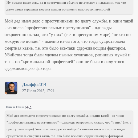
Ну дураки везде есть, да и преступники обычно не думают о наказании, так что
даже самая страшная тюрьма врядли остановит некоторых личностей
Мой дед имел дело с преступниками по долгу службы, и один такой
- из числа "профессиональных преступников" - однажды
откровенно сказал, что "у них" (т.е. в преступном мире) "никто но
мокрую не пойдет" - именно из-за того, что тогда существовала
смертная казнь, т.е. это было все-таки сдерживающим фактором.
Убийства тогда были уделом пьяных хулиганов, ревнивых мужей и
т.п. - но "криминальной профессией" они не были в силу этого
сдерживающего фактора.
Джаффа2014
27 Июля 2015, 17:21
Цитата
Elenna
(
)
Мой дед имел дело с преступниками по долгу службы, и один такой - из числа
"профессиональных преступников" - однажды откровенно сказал, что "у них" (т.е. в
преступном мире) "никто но мокрую не пойдет" - именно из-за того, что тогда
существовала смертная казнь, т.е. это было все-таки сдерживающим фактором.