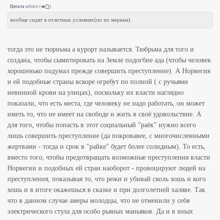
Цитата
aehntu
(
)
вообще сидят в отличных условиях(по их меркам).
тогда это не тюрньма а курорт называется. Тюбрьма для того и
создана, чтобы сымитировать на Земле подогбие ада (чтобы человек
хорошенько подумал прежде совершить преступление). А Норвегия
и ей подобные страны вскоре огребут по полной ( с ручьями
невинной крови на улицах), поскольку их власти наглядно
показали, что есть места, где человеку не надо работать, он может
иметь то, что не имеет на свободе и жить в своё удовольствие. А
для того, чтобы попасть в этот социальный "раёк" нужно всего
лишь совершить преступление (да покровавее, с многочисленными
жертвами - тогда и срок в "райке" будет более солидным). То есть,
вместо того, чтобы предотвращать возможные преступления власти
Норвегии и подобных ей стран наоборот - провоцируют людей на
преступления, показывая то, что режи и убивай сколь хошь и кого
хошь и в итоге окажешься в сказке и при долголетней халяве. Так
что в данном случае амеры молодцы, что не отменили у себя
электрического стула для особо рьяных маньяков. Да и в иных