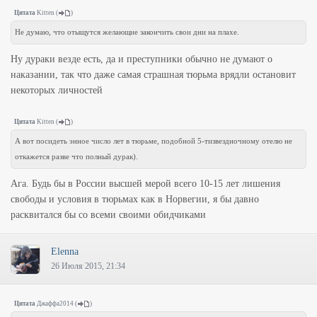
Цитата
Kitten
(
)
Не думаю, что отыщутся желающие закончить свои дни на плахе.
Ну дураки везде есть, да и преступники обычно не думают о
наказании, так что даже самая страшная тюрьма врядли остановит
некоторых личностей
Цитата
Kitten
(
)
А вот посидеть энное число лет в тюрьме, подобной 5-тизвездночному отелю не
откажется разве что полный дурак).
Ага. Будь бы в России высшей мерой всего 10-15 лет лишения
свободы и условия в тюрьмах как в Норвегии, я бы давно
расквитался бы со всеми своими обидчиками
Elenna
26 Июля 2015, 21:34
Цитата
Джаффа2014
(
)