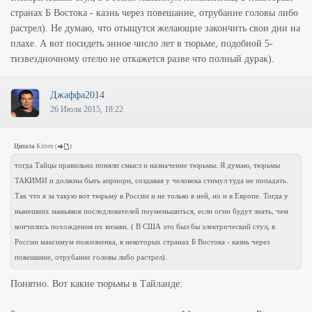
странах Б Востока - казнь через повешание, отрубание головы либо
растрел). Не думаю, что отыщутся желающие закончить свои дни на
плахе. А вот посидеть энное число лет в тюрьме, подобной 5-
тизвездночному отелю не откажется разве что полный дурак).
Джаффа2014
26 Июля 2015, 18:22
Цитата
Kitten
(
)
тогда Тайцы правильно поняли смысл и назначение тюрьмы. Я думаю, тюрьмы
ТАКИМИ и должны быть априори, создавая у человека стимул туда не попадать.
Так что я за такую вот тюрьму в России и не только в ней, но и в Европе. Тогда у
нынешних маньяков последлователей поуменьшиться, если огни будут знать, чем
кончились похождения их визави. ( В США это был бы электрический стул, в
России максимум пожизненка, в некоторых странах Б Востока - казнь через
повешание, отрубание головы либо растрел).
Понятно. Вот какие тюрьмы в Тайланде: