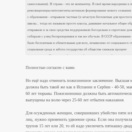
самосознания). И страна - это не компьютер. В своё время народники и 
революционеры-интеллегенты начинали формирование нового сознания 
с образования - открывали частные (и зачастую бесплатные для простого
школы... тогда их называли просто классы, дававшие начальное общее об
открывали и за свои средства поддерживали богодельни и сиротские дом
собирали с улиц беспризорников и так же обучали. В СССР образование
было бесплатным и обязательным для всех, независимо от социального с
социальная среда и забота государства об обществе снижала процент
преступности. Поскольку образованный индивид, имеющий все, что ему
счастья - просторную квартиру, хорошую работу со своевременной зарп
Полностью согласен с вами.
возможность обеспечить своей семье, если не богатую, то вполне прили
достойную жизнь а так же приличный досуг на преступление не пойдет.
Но ещё надо отменить пожизненное заключение. Высшая 
должна быть такой же как в Испании и Сербии - 40-50, м
60 лет тюрьмы. Пожизненники должны быть автоматическ
выпущены на волю через 25-60 лет отбытия наказания.
Для осужденных женщин, совершивших убийство пяти ил
лиц, нужно применить удвоение срока. Если она получила
трупов 15 лет или 20, то ей надо увеличить пятнашку-двад