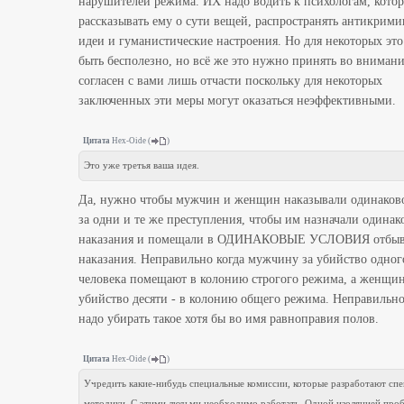
нарушителей режима. ИХ надо водить к психологам, котор
рассказывать ему о сути вещей, распространять антикрим
идеи и гуманистические настроения. Но для некоторых эт
быть бесполезно, но всё же это нужно принять во внимани
согласен с вами лишь отчасти поскольку для некоторых
заключенных эти меры могут оказаться неэффективными.
Цитата
Hex-Oide
(
)
Это уже третья ваша идея.
Да, нужно чтобы мужчин и женщин наказывали одинаково
за одни и те же преступления, чтобы им назначали одинак
наказания и помещали в ОДИНАКОВЫЕ УСЛОВИЯ отбыв
наказания. Неправильно когда мужчину за убийство одног
человека помещают в колонию строгого режима, а женщин
убийство десяти - в колонию общего режима. Неправильно
надо убирать такое хотя бы во имя равноправия полов.
Цитата
Hex-Oide
(
)
Учредить какие-нибудь специальные комиссии, которые разработают сп
методики. С этими людьми необходимо работать. Одной изоляцией про