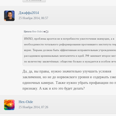
Джаффа2014
25 Ноября 2014, 06:57
Цитата
Hex-Oide
(
)
ИМХО, проблема кроется не в потребности ужесточения экзекуции, а в
необходимости тотального реформирования прогнившего института тю
корне. Тюрьма должна быть эффективным исправительным учреждением,
рассадником криминальных менталитета и идей. РФ занимает второе мес
по количеству заключённых: общество больно и нуждается в особом леч
Да, да, вы правы, нужно значительно улучшить условия
заключения, но не до норвежского уровня и содержать зэко
одиночных камерах. Также нужно убрать профанации по 
признаку. А как и кто это будет делать?
Hex-Oide
25 Ноября 2014, 07:26