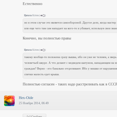
Естественно
Цитата
Kitten
(
)
но в этом случае это является самообороной. Другое дело, когда мастер
или еще чего там сам нападает на кого-то и убивает, используя свои знан
Конечно, вы полностью правы
Цитата
Kitten
(
)
такому вообще-то положена сразу вышка, ибо он уже не человек, а зверь
человечьей шкуре. А что делают с медведем-шатуном, нападающим на 
граждан? Верно - его банально отсреливают. Ибо у мишки от нарушени
спячки малость едет крыша.
Полностью согласен - таких надо расстреливать как в ССС
Hex-Oide
25 Ноября 2014, 06:49