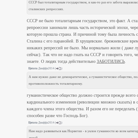
СССР был тоталитарным государством, и как-то раз его забота выразилас
сталинских репрессиях.
СССР не было тоталитарным государством, это факт. А ст
репроессии занимали лишь часть исторической эпохи, чер
которую прошла страна. И причиной тому была личность 
Сталина с его паранойей. В хрущевские. брежневские вре
никаких репрессий не было. Мы нормально жили ( даже л
сейчас). Так что не надо гнать на СССР и говорить того, ч
знаете. О людях тогда действительно
ЗАБОТИЛИСЬ
.
Цитата
Джаффа2014
(
)
А нам нужно даже не демократическое, а гуманистическое общество, по
противоположность тоталитарному.
гуманистическое общество должно строится прежде всего 
кардинального изменения (революции миожно сказать) в 
каждого члена этого общества. И разом его не переделать (
способен разве что Господь Бог).
Цитата
Джаффа2014
(
)
Нам надо развиваться как Норвегии - в уклон гуманности ко всем катего
людей