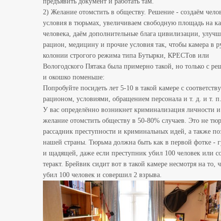
предъявить документ и работать там.
2) Желание отомстить в обществу. Решение - создаём чело
условия в тюрьмах, увеличиваем свободную площадь на к
человека, даём дополнительные блага цивилизации, улуч
рацион, медицину и прочие условия так, чтобы камера в р
колонии строгого режима типа Бутырки, КРЕСТов или
Вологодского Пятака была примерно такой, но только с р
и окошко поменьше:
Попробуйте посидеть лет 5-10 в такой камере с соответст
рационом, условиями, обращением персонала и т. д. и т. п
У вас определённо возникнет криминализация личности и
желание отомстить обществу в 50-80% случаев. Это не тюр
рассадник преступности и криминальных идей, а также по
нашей страны. Тюрьма должна быть как в первой фотке - 
и щадящей, даже если преступник убил 100 человек или 
теракт. Брейвик сидит вот в такой камере несмотря на то, 
убил 100 человек и совершил 2 взрыва.