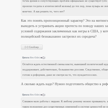
точек зрения и сопутствующих проблем официально не существует (это 
происки госдепа и агентов пятой колоны) до тех пор, пока пузырь не лоп
конечно. А как решить то, чего нет?
Как это понять пропозиционный характер? Это на митинг
выходить и устраивать акции протеста по поводу наших з
условий содержания заключенных как негры в США, у ко
полицейский безнаказанно застрелил их сородича?
Цитата
Hex-Oide
(
)
Остаётся ждать естественной смены власти; нынешний политический кур
поддерживает, действительно, большинство россиян. Следственно, обще
готово к реформам, даже не смотря на то, что нуждается в них.
А сколько ждать надо? Нужно подготовить общество к ре
Цитата
Hex-Oide
(
)
Слишком мало работы с людьми. К любому режиму можно привыкнуть. 
таком положении дел существенных изменений в системе ценностей не п