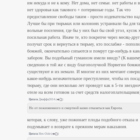
им некуда и не к кому. Нет дома, нет семьи. нет работы и 
нет здоровья как такового + потерянные годы. Так что
предоставление свободы таким - просто издевательство на
Лучше бы при тюрьмах или колониях устраивали бы для т
вольные поселения, где бы у них был бы свой угол, кусок 
посильная работа. Иначе те, кто покрепче через месяц-дру
получат срок и вернуться в тюрьму, кто послабже - пополн
бомжей, окончательно сопьются и помрут где-нибудь в кан
забором. Вы подобьный гуманизм имели ввиду? (К вашем
сведению в той же с виду благополучной Норвегии бомжи
существуют и их немало. И многие из них мечтают совер
какое-нибудь незначительное преступление, чтобы их поса
тюрьму, где они несколько лет проведут как в 5-ти звездн
отеле на всем готовом за счет средств налогоплательщиков
Цитата
Джаффа2014
(
)
Но от пожизненного и смертной казни отказаться как Европа.
которая, к слову, уже пожинает плоды подобного отказа и
подумывает о возврате к прежним мерам наказания.
Цитата
Hex-Oide
(
)