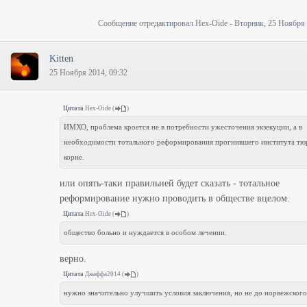
Сообщение отредактировал
Hex-Oide
-
Вторник, 25 Ноября 
Kitten
25 Ноября 2014, 09:32
Цитата
Hex-Oide
(
)
ИМХО, проблема кроется не в потребности ужесточения экзекуции, а в
необходимости тотального реформирования прогнившего института тю
корне.
или опять-таки правильней будет сказать - тотальное
реформирование нужно проводить в обществе вцелом.
Цитата
Hex-Oide
(
)
общество больно и нуждается в особом лечении.
верно.
Цитата
Джаффа2014
(
)
нужно значительно улучшить условия заключения, но не до норвежского