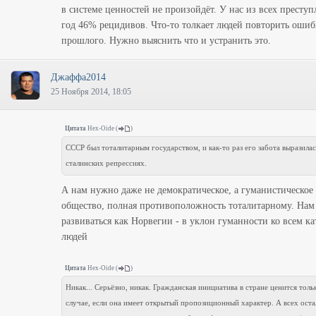
в системе ценностей не произойдёт. У нас из всех преступ
год 46% рецидивов. Что-то толкает людей повторить оши
прошлого. Нужно выяснить что и устранить это.
Джаффа2014
25 Ноября 2014, 18:05
Цитата
Hex-Oide
(
)
СССР был тоталитарным государством, и как-то раз его забота выразилас
сталинских репрессиях.
А нам нужно даже не демократическое, а гуманистическое
общество, полная противоположность тоталитарному. Нам
развиваться как Норвегии - в уклон гуманности ко всем к
людей
Цитата
Hex-Oide
(
)
Никак... Серьёзно, никак. Гражданская инициатива в стране ценится толь
случае, если она имеет открытый пропозиционный характер. А всех ост