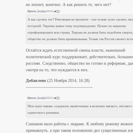
не лопнет, конечно. А как решить то, чего нет?
Цитата
Джаффа2014
(
)
А как сделать это? Революция не прокатит - она только хуже сделает, пр
историей. Украина живое тому подтверждение. Нужно по-мирному
отреформировать всю страну. Тюрьма не должна быть подобием смерти,
общество не должно быть криминальным. Только так Россия сможет встат
Остаётся ждать естественной смены власти; нынешний
политический курс поддерживает, действительно, больши
россиян. Следственно, общество не готово к реформам, да
смотря на то, что нуждается в них.
Добавлено
(25 Ноября 2014, 16:28)
---------------------------------------------
Цитата
Джаффа2014
(
)
Мои идеи таковы: содержать заключенных в колониях мягкого, жёсткого
одиночного режимов.
Слишком мало работы с людьми. К любому режиму можно
привыкнуть. а при таком положении дел существенных и