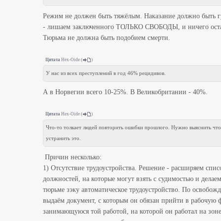
Режим не должен быть тяжёлым. Наказание должно быть 
- лишаем заключенного ТОЛЬКО СВОБОДЫ, и ничего оста
Тюрьма не должна быть подобием смерти.
Цитата
Hex-Oide
(
)
У нас из всех преступлений в год 46% рецидивов.
А в Норвегии всего 10-25%. В Великобритании - 40%.
Цитата
Hex-Oide
(
)
Что-то толкает людей повторить ошибки прошлого. Нужно выяснить что
устранить это.
Причин несколько:
1) Отсутствие трудоустройства. Решение - расширяем спис
должностей, на которые могут взять с судимостью и делаем
тюрьме зэку автоматическое трудоустройство. По освобож
выдаём документ, с которым он обязан прийти в рабочую 
занимающуюся той работой, на которой он работал на зоне