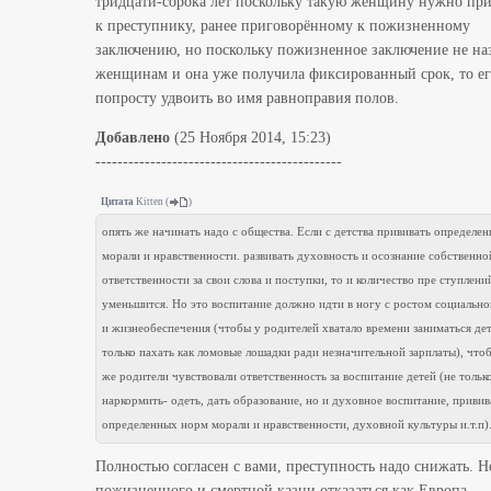
тридцати-сорока лет поскольку такую женщину нужно при
к преступнику, ранее приговорённому к пожизненному
заключению, но поскольку пожизненное заключение не наз
женщинам и она уже получила фиксированный срок, то ег
попросту удвоить во имя равноправия полов.
Добавлено
(25 Ноября 2014, 15:23)
---------------------------------------------
Цитата
Kitten
(
)
опять же начинать надо с общества. Если с детства прививать определе
морали и нравственности. развивать духовность и осознание собственно
ответственности за свои слова и поступки, то и количество пре ступлени
уменьшится. Но это воспитание должно идти в ногу с ростом социально
и жизнеобеспечения (чтобы у родителей хватало времени заниматься дет
только пахать как ломовые лошадки ради незначительной зарплаты), что
же родители чувствовали ответственность за воспитание детей (не тольк
наркормить- одеть, дать образование, но и духовное воспитание, приви
определенных норм морали и нравственности, духовной культуры и.т.п)
Полностью согласен с вами, преступность надо снижать. Н
пожизненного и смертной казни отказаться как Европа.