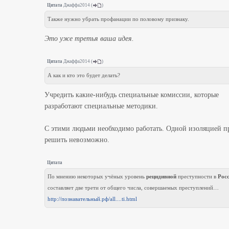
Цитата
Джаффа2014
(
)
Также нужно убрать профанации по половому признаку.
Это уже третья ваша идея.
Цитата
Джаффа2014
(
)
А как и кто это будет делать?
Учредить какие-нибудь специальные комиссии, которые
разработают специальные методики.
С этими людьми необходимо работать. Одной изоляцией п
решить невозможно.
Цитата
По мнению некоторых учёных уровень
рецидивной
преступности в
Рос
составляет две трети от общего числа, совершаемых преступлений…
http://познавательный.рф/all....ti.html