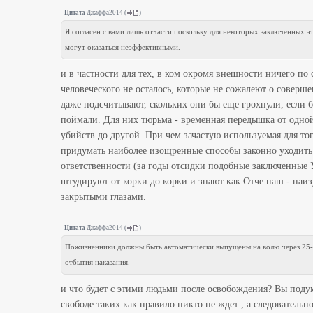
Цитата
Джаффа2014
(
)
Я согласен с вами лишь отчасти поскольку для некоторых заключенных э
могут оказаться неэффективными.
и в частности для тех, в ком окромя внешности ничего по 
человеческого не осталось, которые не сожалеют о соверш
даже подсчитывают, скольких они бы еще грохнули, если б
поймали. Для них тюрьма - временная передышка от одно
убийств до другой. При чем зачастую используемая для то
придумать наиболее изощренные способы законно уходить
ответственности (за годы отсидки подобные заключенные
штудируют от корки до корки и знают как Отче наш - наиз
закрытыми глазами.
Цитата
Джаффа2014
(
)
Пожизненники должны быть автоматически выпущены на волю через 25-
отбытия наказания.
и что будет с этими людьми после освобождения? Вы поду
свободе таких как правило никто не ждет , а следовательно