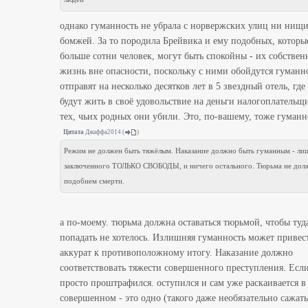
однако гуманность не убрала с норвержских улиц ни нищи
бомжей. За то породила Брейвика и ему подобных, которы
больше сотни человек, могут быть спокойны - их собствен
жизнь вне опасности, поскольку с ними обойдутся гуманно
отправят на несколько десятков лет в 5 звездный отель, где
будут жить в своё удовольствие на деньги налогоплательщ
тех, чьих родных они убили. Это, по-вашему, тоже гуманн
Цитата
Джаффа2014
(
)
Режим не должен быть тяжёлым. Наказание должно быть гуманным - ли
заключенного ТОЛЬКО СВОБОДЫ, и ничего остального. Тюрьма не дол
подобием смерти.
а по-моему. тюрьма должна оставаться тюрьмой, чтобы туд
попадать не хотелось. Излишняя гуманность может привес
аккурат к противоположному итогу. Наказание должно
соответствовать тяжести совершенного преступления. Есл
просто проштрафился. оступился и сам уже раскаивается в
совершенном - это одно (такого даже необязательно сажать