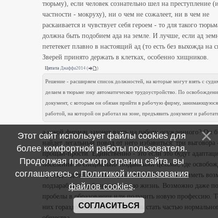
тюрьму), если человек сознательно шел на преступление (
частности - мокруху), ни о чем не сожалеет, ни в чем не
раскаивается и чувствует себя героем - то для такого тюрьм
должна быть подобием ада на земле. И лучше, если ад зем
пететекет плавно в настоящий ад (то есть без выхожда на с
Зверей принято держать в клетках, особенно хищников.
Цитата
Джаффа2014
(
)
Решение - расширяем список должностей, на которые могут взять с суд
делаем в тюрьме зэку автоматическое трудоустройство. По освобожден
документ, с которым он обязан прийти в рабочую фирму, занимающуюся
работой, на которой он работал на зоне, предъявить документ и работат
а какой фирмач захочет взять на работу осужденного? Он 
Этот сайт использует файлы cookies для
найдет легальный повод от него избавиться: три выговора 
более комфортной работы пользователя.
прощай-прости. Единственно - это если это будут адапта
Продолжая просмотр страниц сайта, вы
поселения со специально созданными цехами, где освобо
соглашаетесь с
Политикой использования
проходя адаптацию свободы, могут параллельно иметь во
файлов cookies
.
подзаработать себе на грядущую жизнь. Возможно даже п
пробелы в образовании или получить новую профессию. Т
СОГЛАСИТЬСЯ
них гораздо больше шансов вновь стать частью нормально
общества.