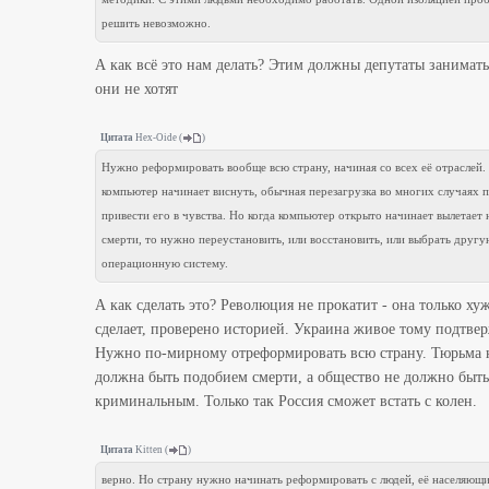
решить невозможно.
А как всё это нам делать? Этим должны депутаты занимать
они не хотят
Цитата
Hex-Oide
(
)
Нужно реформировать вообще всю страну, начиная со всех её отраслей.
компьютер начинает виснуть, обычная перезагрузка во многих случаях 
привести его в чувства. Но когда компьютер открыто начинает вылетает 
смерти, то нужно переустановить, или восстановить, или выбрать другу
операционную систему.
А как сделать это? Революция не прокатит - она только ху
сделает, проверено историей. Украина живое тому подтве
Нужно по-мирному отреформировать всю страну. Тюрьма 
должна быть подобием смерти, а общество не должно быть
криминальным. Только так Россия сможет встать с колен.
Цитата
Kitten
(
)
верно. Но страну нужно начинать реформировать с людей, её населяющи