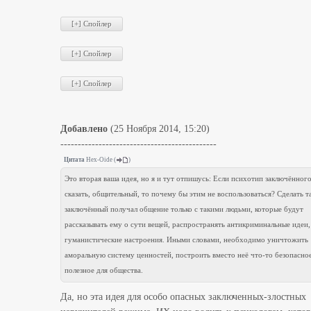
Добавлено
(25 Ноября 2014, 15:20)
---------------------------------------------
Цитата
Hex-Oide
(
)
Это вторая ваша идея, но я и тут отпишусь: Если психотип заключённого
сказать, общительный, то почему бы этим не воспользоваться? Сделать т
заключённый получал общение только с такими людьми, которые будут
рассказывать ему о сути вещей, распространять антикриминальные идеи,
гуманистические настроения. Иными словами, необходимо уничтожить
аморальную систему ценностей, построить вместо неё что-то безопасно
полезное для общества.
Да, но эта идея для особо опасных заключенных-злостных