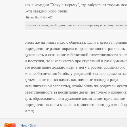
как в комедии "Хочу в тюрьму", где забугорная тюрьма неч
5-ти звездночного отеля.
Цитата
Hex-Oide
(
)
Иными словами, необходимо уничтожить аморальную систему ценност
опять же начинать надо с общества. Если с детства привив
определенные рамки морали и нравственности. развивать
духовность и осознание собственной ответственности за с
и поступки, то и количество пре ступлений в разы уменьш
это воспитание должно идти в ногу с ростом социального 
жизнеобеспечения (чтобы у родителей хватало времени за
детьми, а не только пахать как ломовые лошадки ради
незначительной зарплаты), чтобы опять же родители чувст
ответственность за воспитание детей (не только наркормить
дать образование, но и духовное воспитание, прививание
определенных норм морали и нравственности, духовной к
и.т.п).
Hex-Oide