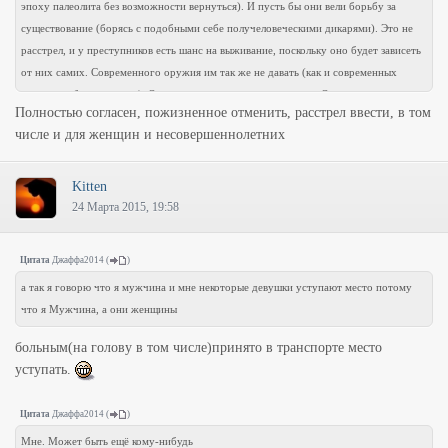
эпоху палеолита без возможности вернуться). И пусть бы они вели борьбу за
существование (борясь с подобными себе получеловеческими дикарями). Это не
расстрел, и у преступников есть шанс на выживание, поскольку оно будет зависеть
от них самих. Современного оружия им так же не давать (как и современных
средств добывания огня). Оставить можно разве что одежду. Она все равно не
Полностью согласен, пожизненное отменить, расстрел ввести, в том
долговечна.
числе и для женщин и несовершеннолетних
Kitten
24 Марта 2015, 19:58
Цитата
Джаффа2014
(
)
а так я говорю что я мужчина и мне некоторые девушки уступают место потому
что я Мужчина, а они женщины
больным(на голову в том числе)принято в транспорте место
уступать.
Цитата
Джаффа2014
(
)
Мне. Может быть ещё кому-нибудь