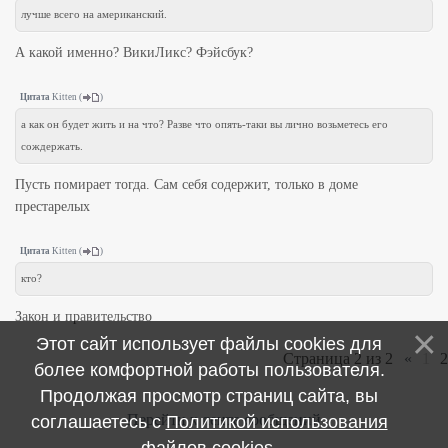
лучше всего на американский.
А какой именно? ВикиЛикс? Фэйсбук?
Цитата
Kitten
(
)
а как он будет жить и на что? Разве что опять-таки вы лично возьметесь его
сождержать.
Пусть помирает тогда. Сам себя содержит, только в доме
престарелых
Цитата
Kitten
(
)
кто?
Закон и правительство
Этот сайт использует файлы cookies для
Страница
2
из
2
«
1
2
более комфортной работы пользователя.
Продолжая просмотр страниц сайта, вы
Перейти к ленте сообщений
соглашаетесь с
Политикой использования