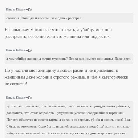
Цитата
Kitten
(
)
согласна. Убийцам и насильникам одно - расстрел.
Насильникам можно кое-что отрезать, а убийцу можно и
расстрелять, особенно если это женщина или подросток
Цитата
Kitten
(
)
а чем убийца-женщина лучше мужчины? Перед законом все одинаковы. Даже дети.
Но у нас считают женщину высшей расой и не применяют к
женщинам даже колонии строгого режима, в чём я категорически
не согласен!
Цитата
Kitten
(
)
лучше расстреливать (облегчение казне), либо заставлять принудительно работать,
дав понять, что отказ от работы - ухудшение условий содержания и кормежки.
Почему общество из своего кармана должно содержать убийц и насильников? Если
б была возможность, было бы правильней выкидыввать подобный контингент куда-
нибудь в параллельный мир (скажем - в позднюю эпоху динозавров или раннюю