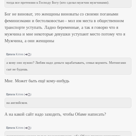
тогда все претензии к Господу Богу (кто сделал мужчин мужчинами).
Бог не виноват, это женщины виноваты со своими погаными
феминизмами и бестолковостью - мол им места в общественном
транспорте уступать. Ладно беременные, а так я говорю что я
мужчина и мне некоторые девушки уступают место потому что я
Мужчина, а они женщины
Цитата
Kitten
(
)
а кому оно нужно? Любям надо деньги зарабатывать, семьи кормить. Митингами
сыт не будешь.
Мне. Может быть ещё кому-нибудь
Цитата
Kitten
(
)
на английском.
А на какой сайт надо заходить, чтобы Обаме написать?
Цитата
Kitten
(
)