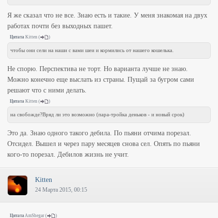
Я же сказал что не все. Знаю есть и такие. У меня знакомая на двух
работах почти без выходных пашет.
Цитата
Kitten
(
)
чтобы они сели на наши с вами шеи и кормились от нашего кошелька.
Не спорю. Перспектива не торт. Но варианта лучше не знаю.
Можно конечно еще выслать из страны. Пущай за бугром сами
решают что с ними делать.
Цитата
Kitten
(
)
на свобожде?Вряд ли это возможно (пара-тройка деньков - и новый срок)
Это да. Знаю одного такого дебила. По пьяни отчима порезал.
Отсидел. Вышел и через пару месяцев снова сел. Опять по пьяни
кого-то порезал. Дебилов жизнь не учит.
Kitten
24 Марта 2015, 00:15
Цитата
AmShegar
(
)