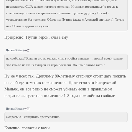
амеркианцам можно только посочувствовать, ибо Обама признан наихудшим
президентом США за всю историю Америки. И умные американцы (которые к
счастью еще остались и временами прикольно троллят дурочку Псаки) с
удоволтствием бы поменяли Обаму на Путина (даже с Алояской впридачу). Только
нам Обама и даром не нужен.
Прекрасно! Путин герой, слава ему
Цитата
Kitten
(
)
на свобожде?Вряд ли это возможно (пара-тройка деньков - и новый срок), развне
что кто-то из своих хмырей на перо поставит. Но что с такого взять?
Ну не у всех так. Дряхлому 80-летнему старичку стоит дать пожить
на свободе, отменив пожизненное. Даже если это Битцевский
Маньяк, он всё равно не сможет убивать если в правильном
возрасте выпустить и последние 1-2 года поживёт на свободе
Цитата
Kitten
(
)
аморально - совершать преступления.
Конечно, согласен с вами