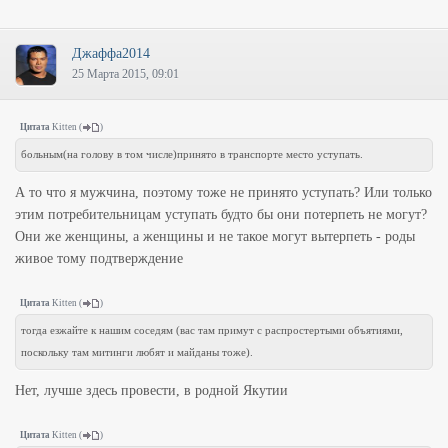
Джаффа2014
25 Марта 2015, 09:01
Цитата
Kitten
(
)
больным(на голову в том числе)принято в транспорте место уступать.
А то что я мужчина, поэтому тоже не принято уступать? Или только
этим потребительницам уступать будто бы они потерпеть не могут?
Они же женщины, а женщины и не такое могут вытерпеть - роды
живое тому подтверждение
Цитата
Kitten
(
)
тогда езжайте к нашим соседям (вас там примут с распростертыми объятиями,
поскольку там митинги любят и майданы тоже).
Нет, лучше здесь провести, в родной Якутии
Цитата
Kitten
(
)