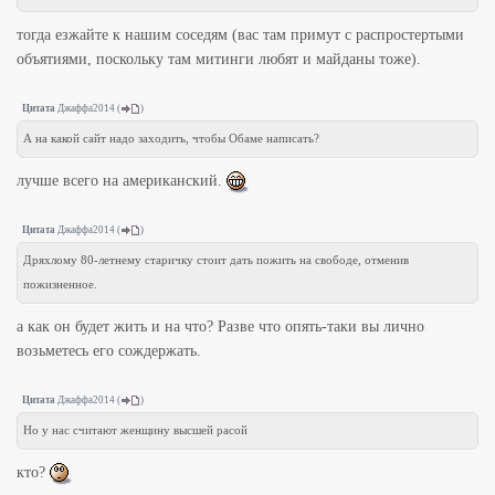
тогда езжайте к нашим соседям (вас там примут с распростертыми
объятиями, поскольку там митинги любят и майданы тоже).
Цитата
Джаффа2014
(
)
А на какой сайт надо заходить, чтобы Обаме написать?
лучше всего на американский.
Цитата
Джаффа2014
(
)
Дряхлому 80-летнему старичку стоит дать пожить на свободе, отменив
пожизненное.
а как он будет жить и на что? Разве что опять-таки вы лично
возьметесь его сождержать.
Цитата
Джаффа2014
(
)
Но у нас считают женщину высшей расой
кто?