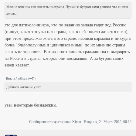
Можно конечно еще выслать из страны. Пущай за бугром сами решают что с ними
делать.
это для пятиколонников, что по заданию запада гадят под Россию
(пишут, какая это ужасная страна, как в ней тяжело живется и.т.п),
при этом продолжая жить в это стране. набивая карманы и никуда в
более "благополучные и цивилизованные" по их мнению страны
валить не торопятся. Вот их стоит лишать гражданства и выдворять
из России в страны, которые они восхваляют. А за бугром своих
зеков хватает.
Цитата
AmShegar
(
)
Дебилов жизнь не учит.
увы, некоторые безнадежны.
Сообщение отредактировал
Kitten
-
Вторник, 24 Марта 2015, 00:16