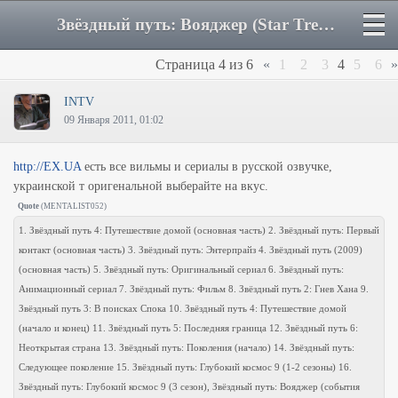
Звёздный путь: Вояджер (Star Trek: Voyager) - Страница 4 - Форум
Страница
4
из
6
«
1
2
3
4
5
6
»
INTV
09 Января 2011, 01:02
http://EX.UA
есть все вильмы и сериалы в русской озвучке,
украинской т оригенальной выберайте на вкус.
Quote
(
MENTALIST052
)
1. Звёздный путь 4: Путешествие домой (основная часть) 2. Звёздный путь: Первый
контакт (основная часть) 3. Звёздный путь: Энтерпрайз 4. Звёздный путь (2009)
(основная часть) 5. Звёздный путь: Оригинальный сериал 6. Звёздный путь:
Анимационный сериал 7. Звёздный путь: Фильм 8. Звёздный путь 2: Гнев Хана 9.
Звёздный путь 3: В поисках Спока 10. Звёздный путь 4: Путешествие домой
(начало и конец) 11. Звёздный путь 5: Последняя граница 12. Звёздный путь 6:
Неоткрытая страна 13. Звёздный путь: Поколения (начало) 14. Звёздный путь:
Следующее поколение 15. Звёздный путь: Глубокий космос 9 (1-2 сезоны) 16.
Звёздный путь: Глубокий космос 9 (3 сезон), Звёздный путь: Вояджер (события