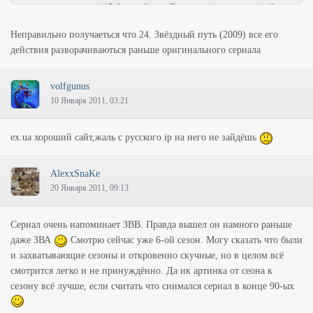
развиваются параллельно) 17. Звёздный путь: Поколения (основная часть) 18.
Звёздный путь: Глубокий космос 9 (4-5 сезоны) 19. Звёздный путь: Первый контакт
Неправильно получаеться что 24. Звёздный путь (2009) все его
(начало и конец) 20. Звёздный путь: Глубокий космос 9 (6-7 сезоны) 21. Звёздный
действия разворачиваються раньше оригинального сериала
путь: Восстание 22. Звёздный путь: Вояджер (конец) 23. Звёздный путь: Возмездие
24. Звёздный путь (2009) (эпизодично)
volfgunus
10 Января 2011, 03:21
ex.ua хороший сайт,жаль с русского ip на него не зайдёшь
AlexxSnaKe
20 Января 2011, 09:13
Сериал очень напоминает ЗВВ. Правда вышел он намного раньше
даже ЗВА
Смотрю сейчас уже 6-ой сезон. Могу сказать что были
и захватывающие сезоны и откровенно скучные, но в целом всё
смотрится легко и не принуждённо. Да ик артинка от сеона к
сезону всё лучше, если считать что снимался сериал в конце 90-ых