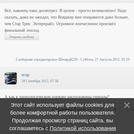
Всё, наконец-таки досмотрел. В целом - просто великолепно! Надо
сказать, даже не ожидал, что Вояджер мне понравится даже больше,
чем Стар Трек: Энтерпрайз. Огромное впечатление произвёл
финальный эпизод.
Сообщение отредактировал
Шепард8229
-
Суббота, 27 Августа 2011, 01:19
егор
28 Сентября 2012, 07:58
А как в хронологическом порядке расположены сериалы?
Этот сайт использует файлы cookies для
Страница
4
из
6
«
1
2
3
4
5
6
»
более комфортной работы пользователя.
Продолжая просмотр страниц сайта, вы
Перейти к ленте сообщений
соглашаетесь с
Политикой использования