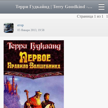
Терри Гудкайнд | Terry Goodkind - Форум
Страница
1
из
1
1
егор
05 Января 2013, 19:58