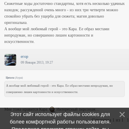
Сюжетные ходы достаточно стандартны, хотя есть несколько удачных
находок; рассуждений очень много - из них три четверти можно
спокойно убрать без ущерба для сюжета; магия довольно
оригинальна.
А вообще мой любимый герой - это Кара. Ее образ местами
непродуман, но совершенно лишен картонности и
искусственности.
егор
09 Января 2013, 19:27
Цитата
(
Аура
)
А вообще мой любимый герой - это Кара. Ее образ местами непродуман, но
совершенно лишен картонности и искусственности.
Мне тоже нравится Кара.
Интересный персонаж...
Этот сайт использует файлы cookies для
Страница
1
из
1
1
более комфортной работы пользователя.