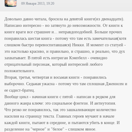
09 Января 2013, 19:20
Довольно давно читала, бросила на девятой книге(из двенадцати).
Написано интересно - но затянуто до невозможности. От книги к
книге враги все страшнее и... неправдоподобней. Больше прочих
понравилась шестая книга - потому что там есть замечательная(хотя
слишком быстро перевоспитавшаяся) Никки. И момент со статуей -
это настолько красиво, и правильно, и страшно, и реально, что дух
захватывает. В пятой есть интриган Кэмпбелл - очевидно
отрицательный персонаж, который интересней любого
положительного.
Вторая, третья, четвертая и восьмая книги - понравились
выборочно. Седьмая ужасна - потому что там сплошная Дженнсен и
ее садист-братец.
Вообще цикл - начиная книги с пятой - написан в редком для
данного жанра ключе: это социальное фэнтези. И антиутопия.
Что резко не понравилось, так это зашкаливающее количество
насилия на страницу текста. Главных героев мучают в начале
каждой книги, пытают в середине, и пытаются убить в конце. И
разделение на "черное" и "белое" - слишком явное.