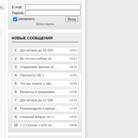
E-mail:
Пароль:
запомнить
Забыл пароль
НОВЫЕ СООБЩЕНИЯ
1
Досчитаем до 10 000
(14:41)
2
Во что вы сейчас иг...
(23:37)
3
Угадываем фильм по ...
(08:12)
4
Просмотр ЗВ :)
(22:40)
5
Что вы знаете о зве...
(20:55)
6
Вопросы и предложен...
(14:59)
7
Досчитаем до 12 000
(21:25)
8
Рекомендуем к просм...
(17:45)
9
сложный вопрос по з...
(13:50)
10
1-2 сезоны + вэб-эп...
(09:06)