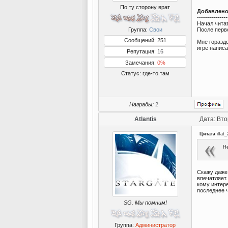
По ту сторону врат
Добавлен
---------------
Начал читат
После перво
Группа:
Свои
Сообщений: 251
Мне гораздо
игре написан
Репутация:
16
Замечания:
0%
Статус:
где-то там
Награды:
2
Atlantis
Дата: Вто
Цитата
ilfat_
Не
Скажу даже 
впечатляет.
кому интер
последнее ч
SG. Мы помним!
Группа:
Администратор