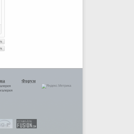
иа
Форум
галерея
огалерея