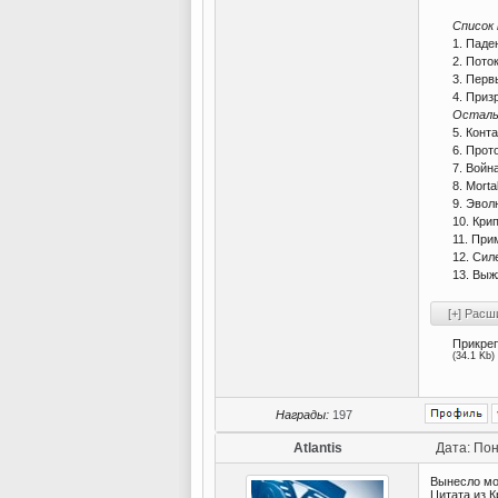
Список 
1. Паде
2. Пото
3. Первы
4. Приз
Остальн
5. Конт
6. Прот
7. Войн
8. Morta
9. Эвол
10. Кри
11. При
12. Сил
13. Выж
Прикре
(34.1 Kb)
Награды:
197
Atlantis
Дата: Пон
Вынесло мо
Цитата из 