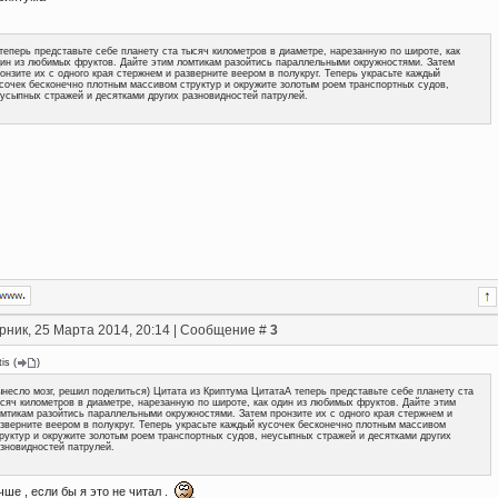
теперь представьте себе планету ста тысяч километров в диаметре, нарезанную по широте, как
ин из любимых фруктов. Дайте этим ломтикам разойтись параллельными окружностями. Затем
онзите их с одного края стержнем и разверните веером в полукруг. Теперь украсьте каждый
сочек бесконечно плотным массивом структур и окружите золотым роем транспортных судов,
усыпных стражей и десятками других разновидностей патрулей.
рник, 25 Марта 2014, 20:14 | Сообщение #
3
tis
(
)
несло мозг, решил поделиться) Цитата из Криптума ЦитатаА теперь представьте себе планету ста
сяч километров в диаметре, нарезанную по широте, как один из любимых фруктов. Дайте этим
мтикам разойтись параллельными окружностями. Затем пронзите их с одного края стержнем и
зверните веером в полукруг. Теперь украсьте каждый кусочек бесконечно плотным массивом
руктур и окружите золотым роем транспортных судов, неусыпных стражей и десятками других
зновидностей патрулей.
ше , если бы я это не читал .