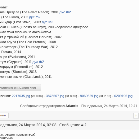
книг:
ние Предела (The Fall of Reach), 2001
рус fb2
к (The Flood), 2003
рус fb2
й Удар (First Strike), 2003
рус fb2
раки Оникса (Ghosts of Onyx), 2006
перевод в процессе
ое пока только на английском
акт у Урожайной (Contact Harvest), 2007
окол Коула (The Cole Protocol), 2008
а в четверг (The Thursday War), 2012
l Dictata, 2014
юции (Evolutions), 2011
птум (Cryptum), 2011
рус fb2
мордиум (Primordium), 2012
ентиум (Silentium), 2013
женные земли (Glasslands), 2011
пления:
2217035.jpg
·
3878507.jpg
·
9060629.jpg
·
6209196.jpg
(26.0 Kb)
(34.8 Kb)
(31.2 Kb)
Сообщение отредактировал
Atlantis
-
Понедельник, 24 Марта 2014, 12:41
едельник, 24 Марта 2014, 02:08 | Сообщение #
2
зг, решил поделиться)
Криптума