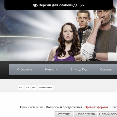
Версия для слабовидящих
О сериале
Новости
Эпизод Гид
Скачать
RSS
PDA
НиС
Stargate FANDOM
Новые сообщения
·
Вопросы и предложения
·
Правила форума
·
Поис