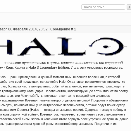
верг, 06 Февраля 2014, 23:32 | Сообщение #
1
 — эпическое путешествие с целью спасти человечество от страшной
ы»
- Крис Карни в Halo 3 Legendary Edition: 7 шагов к мировому господству.
Halo — расширяющаяся на данный момент вымышленная вселенная, в которой
 действие всей продукции, связанной с Halo. Охватывая во временном промежутке
 лет, большая часть центральных событий вселенной, тем не менее, происходит в
по Григорианскому календарю. Человечество, колонизирующее сотни планет по всему
она галактики Млечный Путь, вступает в контакт с враждебным альянсом
н под названием Ковенант, члены которого, движимые силой Пророков и обещаниями
 смерти, начинают войну на истребление человечества, а также ведут поиск супер-
 названием Ореолы (Halos — отсюда и название серии). Одержав тяжелую победу в
 и кровопролитной войне с Ковенантом, человечество начинает свое становление в
 галактической силы, чтобы в конечном итоге вернуть себе утраченное давным-давно
ать правопреемником древней расы, известной под названием Предтечи, и их