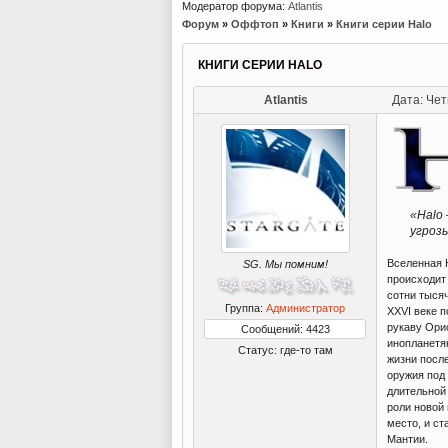
Модератор форума:
Atlantis
Форум
»
Оффтоп
»
Книги
»
Книги серии Halo
КНИГИ СЕРИИ HALO
Atlantis
Дата: Чет
«Halo
угроз
Вселенная 
SG. Мы помним!
происходит
сотни тысяч
Группа:
Администратор
XXVI веке 
рукаву Ори
Сообщений: 4423
инопланетя
Статус:
где-то там
жизни после
оружия под
длительной
роли новой
место, и ст
Мантии.