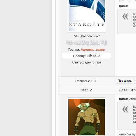
Цитата
А 
од
пр
ку
не
SG. Мы помним!
Группа:
Администратор
Сообщений: 4423
Статус:
где-то там
Награды:
197
ilfat_2
Дата: Вто
Цитата
Atlan
Вы
ты
ло
ра
ст
ра
Было бы луч