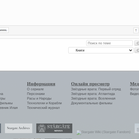
Информация
Онлайн просмотр
Мед
О сериале
Звёздные врата: Первый отряд
Фото
на
Персонажи
Звёздные врата: Атлантида
Виде
гры
Расы и Народы
Звёздные врата: Вселенная
 фильмы
Технологии
и
Корабли
Документальные фильмы
евник Илая
Технический журнал