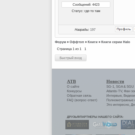
Сообщений: 4423
Статус:
где-то там
Награды:
197
Форум
»
Оффтоп
»
Книги
»
Книги серии Halo
Страница
1
из
1
1
АТВ
Новости
О сайте
SG-1
,
SGA
&
SGU
Конкурсы
Atlantis-TV
,
Фан-зо
Обратная связь
Интервью
,
Видеои
FAQ (вопрос-ответ)
Полнометражные
Это интересно
,
Дн
ДРУЗЬЯ/ПАРТНЕРЫ НАШЕГО САЙТА: