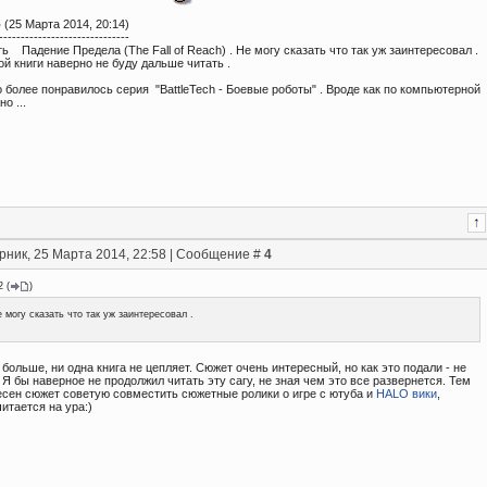
о
(25 Марта 2014, 20:14)
------------------------------
ь Падение Предела (The Fall of Reach) . Не могу сказать что так уж заинтересовал .
й книги наверно не буду дальше читать .
 более понравилось серия "BattleTech - Боевые роботы" . Вроде как по компьютерной
о ...
рник, 25 Марта 2014, 22:58 | Сообщение #
4
2
(
)
 могу сказать что так уж заинтересовал .
больше, ни одна книга не цепляет. Сюжет очень интересный, но как это подали - не
 Я бы наверное не продолжил читать эту сагу, не зная чем это все развернется. Тем
есен сюжет советую совместить сюжетные ролики о игре с ютуба и
HALO вики
,
итается на ура:)