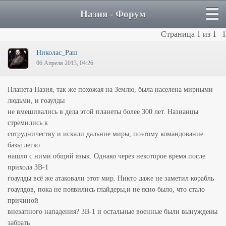
Назия - Форум
Страница
1
из
1
1
Hиколас_Раш
06 Апреля 2013, 04:26
Планета Назия, так же похожая на Землю, была населена мирными
людьми, и гоаулды
не вмешивались в дела этой планеты более 300 лет. Назианцы
стремились к
сотрудничеству и искали дальние миры, поэтому командование
базы легко
нашло с ними общий язык. Однако через некоторое время после
прихода ЗВ-1
гоаулды всё же атаковали этот мир. Никто даже не заметил корабль
гоаулдов, пока не появились глайдеры,и не ясно было, что стало
причиной
внезапного нападения? ЗВ-1 и остальные военные были вынуждены
забрать