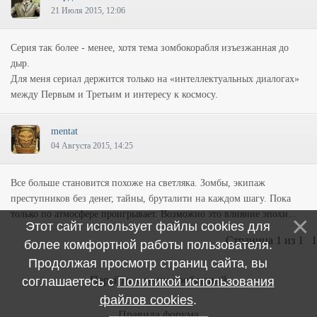
21 Июля 2015, 12:06
Серия так более - менее, хотя тема зомбокорабля изъезжанная до
дыр.
Для меня сериал держится только на «интеллектуальных диалогах»
между Первым и Третьим и интересу к космосу.
mentat
04 Августа 2015, 14:25
Все больше становится похоже на светляка. Зомбы, экипаж
преступников без денег, тайны, бруталити на каждом шагу. Пока
только по атмосфере проигрывает. Возможно это влияние эпохи...
Этот сайт использует файлы cookies для
Страница
1
из
1
1
более комфортной работы пользователя.
Продолжая просмотр страниц сайта, вы
Перейти к ленте сообщений
соглашаетесь с
Политикой использования
файлов cookies
.
Правила форума