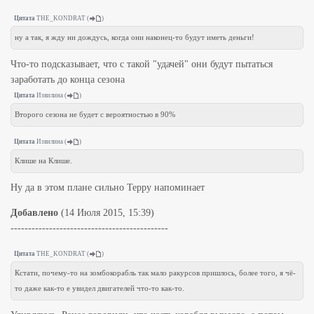
Цитата
THE_KONDRAT
(
)
ну а так, я жду ни дождусь, когда они наконец-то будут иметь деньги!
Что-то подсказывает, что с такой "удачей" они будут пытаться
заработать до конца сезона
Цитата
Извилина
(
)
Второго сезона не будет с вероятностью в 90%
Цитата
Извилина
(
)
Клише на Клише.
Ну да в этом плане сильно Терру напоминает
Добавлено
(14 Июля 2015, 15:39)
---------------------------------------------
Цитата
THE_KONDRAT
(
)
Кстати, почему-то на зомбокорабль так мало ракурсов пришлось, более того, я чё-
то даже как-то е увидел двигателей что-то как-то.