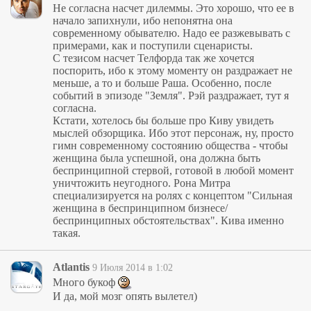
Не согласна насчет дилеммы. Это хорошо, что ее в
начало запихнули, ибо непонятна она
современному обывателю. Надо ее разжевывать с
примерами, как и поступили сценаристы.
С тезисом насчет Телфорда так же хочется
поспорить, ибо к этому моменту он раздражает не
меньше, а то и больше Раша. Особенно, после
событий в эпизоде "Земля". Рэй раздражает, тут я
согласна.
Кстати, хотелось бы больше про Киву увидеть
мыслей обзорщика. Ибо этот персонаж, ну, просто
гимн современному состоянию общества - чтобы
женщина была успешной, она должна быть
беспринципной стервой, готовой в любой момент
уничтожить неугодного. Рона Митра
специализируется на ролях с концептом "Сильная
женщина в беспринципном бизнесе/
беспринципных обстоятельствах". Кива именно
такая.
Atlantis
9 Июля 2014 в 1:02
Много букоф
И да, мой мозг опять вылетел)