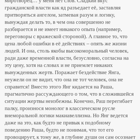
миротворец… у меня нет слов. Сладкий вкус
гражданской власти как яд разъедает её, заставляя
притворяться ангелом, затмевая разум и логику,
вынуждая делать то, в чем она совершенно не
разбирается и не имеет никакого опыта (например,
переговоры с вражеской стороной). А главное то, что
цена любой ошибки в её действиях – опять же жизни
людей. И она, столь якобы высокоморальный человек,
ради даже временной власти, безусловно, согласна на
эту цену, хотя на словах и не приемлет никаких
вынужденных жертв. Поражает бездействие Янга,
неужели он не видит, что она не тот человек, она не
справится! Вместо этого Янг кидается на Раша,
прагматично рассуждающего о том, что в сложившейся
ситуации жертвы неизбежны. Конечно, Раш перегибает
палку, произнося монолог в классическом русле
внеморальной логики макиавеллизма. Но Янг ведется
даже на это, как будто не привык к подобному
поведению Раша, будто не понимая, что тот его
провоцирует, к тому же, в глубине души он сам осознает