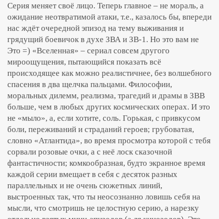
Серия меняет своё лицо. Теперь главное – не мораль, а
ожидание неотвратимой атаки, т.е., казалось бы, впереди
нас ждёт очередной эпизод на тему выживания и
грядущий боевичок в духе ЗВА и ЗВ-1. Но это вам не
Это =) «Вселенная» – сериал совсем другого
мироощущения, пытающийся показать всё
происходящее как можно реалистичнее, без волшебного
спасения в два щелчка пальцами. Философии,
моральных дилемм, реализма, трагедий и драмы в ЗВВ
больше, чем в любых других космических операх. И это
не «мыло», а, если хотите, соль. Горькая, с привкусом
боли, переживаний и страданий героев; грубоватая,
словно «Атлантида», во время просмотра которой с тебя
сорвали розовые очки, а с неё лоск сказочной
фантастичности; комкообразная, будто экранное время
каждой серии вмещает в себя с десяток разных
параллельных и не очень сюжетных линий,
выстроенных так, что ты неосознанно ловишь себя на
мысли, что смотришь не целостную серию, а нарезку