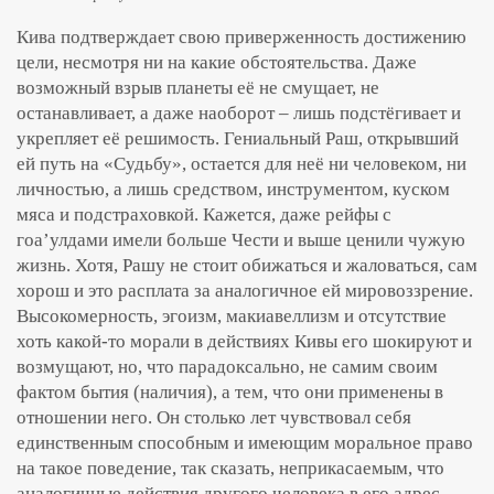
Кива подтверждает свою приверженность достижению
цели, несмотря ни на какие обстоятельства. Даже
возможный взрыв планеты её не смущает, не
останавливает, а даже наоборот – лишь подстёгивает и
укрепляет её решимость. Гениальный Раш, открывший
ей путь на «Судьбу», остается для неё ни человеком, ни
личностью, а лишь средством, инструментом, куском
мяса и подстраховкой. Кажется, даже рейфы с
гоа’улдами имели больше Чести и выше ценили чужую
жизнь. Хотя, Рашу не стоит обижаться и жаловаться, сам
хорош и это расплата за аналогичное ей мировоззрение.
Высокомерность, эгоизм, макиавеллизм и отсутствие
хоть какой-то морали в действиях Кивы его шокируют и
возмущают, но, что парадоксально, не самим своим
фактом бытия (наличия), а тем, что они применены в
отношении него. Он столько лет чувствовал себя
единственным способным и имеющим моральное право
на такое поведение, так сказать, неприкасаемым, что
аналогичные действия другого человека в его адрес,