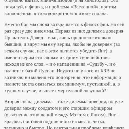
отдельно взятых мини-эпизодов (а ля кинозодов). Это,
пожалуй, и фишка, и проблема «Вселенной», притом
воплощенная в этом конкретном эпизоде сполна.
Вместо боя мы снова возвращается к философии. На сей
раз сразу две дилеммы. Первая из них дилемма доверия
Предателю. Дэвид – враг, лишь предположительно
бывший, и вдруг мы ему верим, якобы не доверяем (во
всяком случае, нас в этом пытается убедить Янг), а
именно верим его словам и строим свои действия
исходя из его слов, – и о нападении на «Судьбу», и о
планете с базой Лусиан. Неужто ни у кого из КЗВ не
возникло ни малейшего подозрения, что информация о
планете могла оказаться как минимум, пустышкой, а, в
худшем случае, и вовсе смертельной ловушкой?!
Вторая сцена-дилемма – тоже дилемма доверия, но уже
доверия между солдатом и его старшим офицером
(выяснение отношений между Мэттом с Янгом). Янг –
красава, поставил подопечного на место, чётко,
технично и быстро. Но центральная проблема конфликта