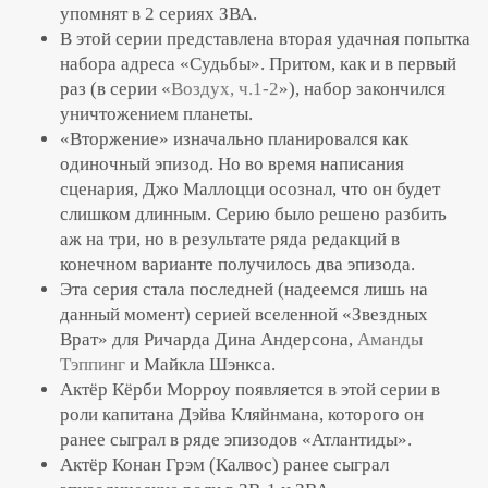
упомнят в 2 сериях ЗВА.
В этой серии представлена вторая удачная попытка
набора адреса «Судьбы». Притом, как и в первый
раз (в серии «
Воздух, ч.1-2
»), набор закончился
уничтожением планеты.
«Вторжение» изначально планировался как
одиночный эпизод. Но во время написания
сценария, Джо Маллоцци осознал, что он будет
слишком длинным. Серию было решено разбить
аж на три, но в результате ряда редакций в
конечном варианте получилось два эпизода.
Эта серия стала последней (надеемся лишь на
данный момент) серией вселенной «Звездных
Врат» для Ричарда Дина Андерсона,
Аманды
Тэппинг
и Майкла Шэнкса.
Актёр Кёрби Морроу появляется в этой серии в
роли капитана Дэйва Кляйнмана, которого он
ранее сыграл в ряде эпизодов «Атлантиды».
Актёр Конан Грэм (Калвос) ранее сыграл