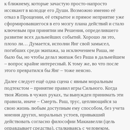
к ближнему, которые зачастую просто-напросто
иссякают в колодце его Души. Возможно именно её
отказ в Прощении, её открытое и прямое неприятие уже
сформировавшегося в его мозгу плана действий и стало
ключевым при принятии им Решения, определившего
развитие всех дальнейших событий. Хорошо ли это,
плохо ли… Думается, исполни Янг свой замысел,
погибших среди экипажа, за исключением Раша, не
было бы, но чтобы делал экипаж без Раша в дальнейшем
– вопрос крайне интересный. К тому же, во что после
этого превратился бы Янг – тоже неясно.
Далее следует ещё одна сцена с явным моральным
подтекстом – принятие правил игры Сильного. Когда
твоя Жизнь в чужих руках, ты вынужден принимать эти
правила, иначе – Смерть. Раш, трус, цепляющийся за
свою жизнь любым доступным ему способом, без учета
мнения других, моральных устоев, привыкший
действовать согласно философии Макиавелли (цель
оправдывает средства), сталкиваясь с человеком,