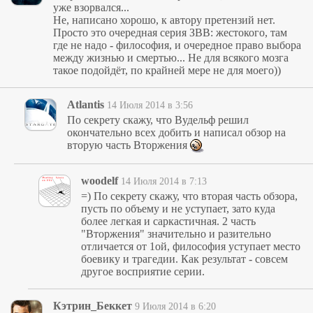
уже взорвался...
Не, написано хорошо, к автору претензий нет.
Просто это очередная серия ЗВВ: жестокого, там
где не надо - философия, и очередное право выбора
между жизнью и смертью... Не для всякого мозга
такое подойдёт, по крайней мере не для моего))
Atlantis
14 Июля 2014 в 3:56
По секрету скажу, что Вудельф решил
окончательно всех добить и написал обзор на
вторую часть Вторжения
woodelf
14 Июля 2014 в 7:13
=) По секрету скажу, что вторая часть обзора,
пусть по объему и не уступает, зато куда
более легкая и саркастичная. 2 часть
"Вторжения" значительно и разительно
отличается от 1ой, философия уступает место
боевику и трагедии. Как результат - совсем
другое восприятие серии.
Кэтрин_Беккет
9 Июля 2014 в 6:20