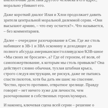
морально убивают его.
Даже короткий диалог Илая и Хлои продолжает давить
зрителя центральной моральной дилеммой серии. «Они
высылают армию, – что ему остается?». Что называется,
– без комментариев.
Далее – очередное разочарование в Сэм. Где же столь
набившее в ЗВ-1 и ЗВА оскомину и доходящее до
полного абсурда американское/голливудское/КЗВ-шное
«Мы своих не бросаем», а? Где её героизм, её воля, её
самопожертвование, к которым мы столь привыкли? Она
действует словно обычная, тухлая штабная крыса,
строго следуя инструкции, не рискуя, даже не пытаясь
спасти пилотов, хотя бы дать им шанс на спасение.
Честно, просто противно, отвратное зрелище. Правду
говорят – нет ничего хуже для личности, чем
разочарование в собственных героях/кумирах.
И наконец, ключевая сцена всей серии – решение о