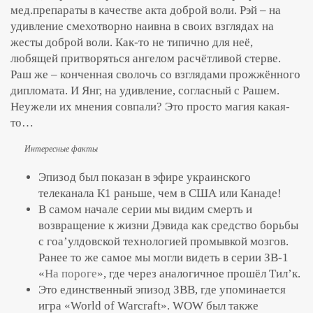
мед.препараты в качестве акта доброй воли. Рэй – на
удивление смехотворно наивна в своих взглядах на
жесты доброй воли. Как-то не типично для неё,
любящей притворяться ангелом расчётливой стерве.
Раш же – конченная сволочь со взглядами прожжённого
дипломата. И Янг, на удивление, согласный с Рашем.
Неужели их мнения совпали? Это просто магия какая-
то…
Интересные факты
Эпизод был показан в эфире украинского
телеканала К1 раньше, чем в США или Канаде!
В самом начале серии мы видим смерть и
возвращение к жизни Дэвида как средство борьбы
с гоа’улдовской технологией промывкой мозгов.
Ранее то же самое мы могли видеть в серии ЗВ-1
«
На пороге
», где через аналогичное прошёл Тил’к.
Это единственный эпизод ЗВВ, где упоминается
игра «World of Warcraft». WOW был также