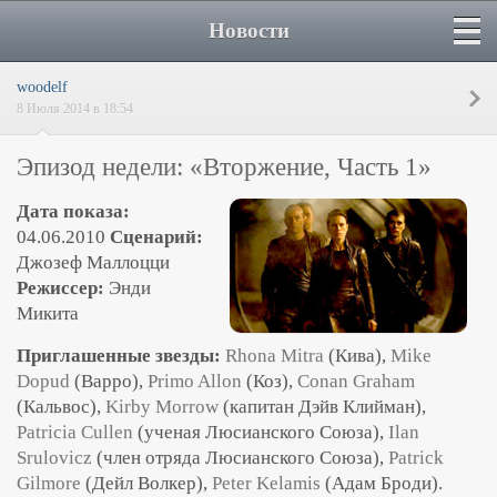
Новости
woodelf
8 Июля 2014 в 18:54
Эпизод недели: «Вторжение, Часть 1»
Дата показа:
04.06.2010
Сценарий:
Джозеф Маллоцци
Режиссер:
Энди
Микита
Приглашенные звезды:
Rhona Mitra
(Кива),
Mike
Dopud
(Варро),
Primo Allon
(Коз),
Conan Graham
(Кальвос),
Kirby Morrow
(капитан Дэйв Клийман),
Patricia Cullen
(ученая Люсианского Союза),
Ilan
Srulovicz
(член отряда Люсианского Союза),
Patrick
Gilmore
(Дейл Волкер),
Peter Kelamis
(Адам Броди).