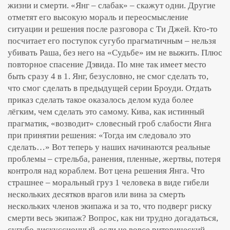
жизни и смерти. «Янг – слабак» – скажут одни. Другие
отметят его высокую мораль и переосмысление
ситуации и решения после разговора с Ти Джей. Кто-то
посчитает его поступок сугубо прагматичным – нельзя
убивать Раша, без него на «Судьбе» им не выжить. Плюс
повторное спасение Дэвида. По мне так имеет место
быть сразу 4 в 1. Янг, безусловно, не смог сделать то,
что смог сделать в предыдущей серии Броуди. Отдать
приказ сделать такое оказалось делом куда более
лёгким, чем сделать это самому. Кива, как истинный
прагматик, «возводит» словесный гроб слабости Янга
при принятии решения: «Тогда им следовало это
сделать…» Вот теперь у наших начинаются реальные
проблемы – стрельба, ранения, пленные, жертвы, потеря
контроля над кораблем. Вот цена решения Янга. Что
страшнее – моральный груз 1 человека в виде гибели
нескольких десятков врагов или вина за смерть
нескольких членов экипажа и за то, что подверг риску
смерти весь экипаж? Вопрос, как ни трудно догадаться,
сугубо дискуссионный, если не вовсе риторический.