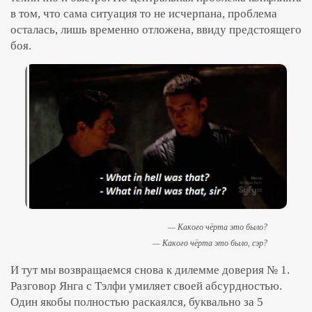
в том, что сама ситуация то не исчерпана, проблема
осталась, лишь временно отложена, ввиду предстоящего
боя.
— Какого чёрта это было?
— Какого чёрта это было, сэр?
И тут мы возвращаемся снова к дилемме доверия № 1.
Разговор Янга с Тэлфи умиляет своей абсурдностью.
Один якобы полностью раскаялся, буквально за 5