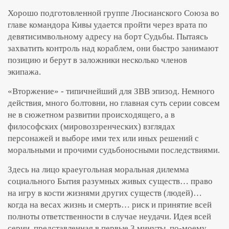
Хорошо подготовленной группе Люсианского Союза во
главе командора Кивы удается пройти через врата по
девятисимвольному адресу на борт Судьбы. Пытаясь
захватить контроль над кораблем, они быстро занимают
позицию и берут в заложники несколько членов
экипажа.
«Вторжение» - типичнейший для ЗВВ эпизод. Немного
действия, много болтовни, но главная суть серии совсем
не в сюжетном развитии происходящего, а в
философских (мировоззренческих) взглядах
персонажей и выборе ими тех или иных решений с
моральными и прочими судьбоносными последствиями.
Здесь на лицо краеугольная моральная дилемма
социального Бытия разумных живых существ… право
на игру в кости жизнями других существ (людей)…
когда на весах жизнь и смерть… риск и принятие всей
полноты ответственности в случае неудачи. Идея всей
серии, представленная в первые 3 минуты, по-моему,