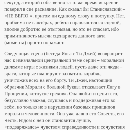
секунд, а второй собственно за то же время искренне
поверил в сие раскаяние. Как сказал бы Станиславский –
«НЕ ВЕРЮ!», притом ни единому слову и поступку. Нет,
проблема не в актёрах, ребята справляются со сценой,
вполне добротно её отыгрывая, но это не спасает, ибо
примитивность мысли сценариста данного акта
(момента) просто поражает.
Следующая сцена (беседа Янга с Ти Джей) возвращает
нас к изначальной центральной теме серии – моральной
дилемме игры с жизнями людей, пусть даже эти люди –
враги, которые планируют захватить корабль,
уничтожив всех на его борту. Ти Джей, настоящий
образчик Морали с большой буквы, отказывает Янгу в
Прощении, «отпуске грехов». Она любит и ценит его,
безусловно уважая, слушаясь и поддерживая его во
всём, но только не в нарушении базовых принципов
морали и человечности. Она уже давно его Совесть, его
Честь. Рядом с ней он становится лучше,
«подзаряжаясь» чувством справедливости и сочувствия