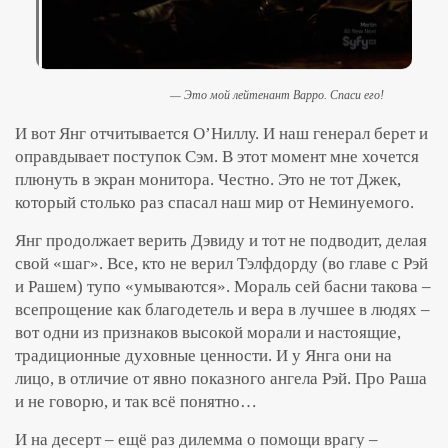
— Это мой лейтенант Варро. Спаси его!
И вот Янг отчитывается О’Ниллу. И наш генерал берет и
оправдывает поступок Сэм. В этот момент мне хочется
плюнуть в экран монитора. Честно. Это не тот Джек,
который столько раз спасал наш мир от Неминуемого.
Янг продолжает верить Дэвиду и тот не подводит, делая
свой «шаг». Все, кто не верил Тэлфдорду (во главе с Рэй
и Рашем) тупо «умываются». Мораль сей басни такова –
всепрощение как благодетель и вера в лучшее в людях –
вот одни из признаков высокой морали и настоящие,
традиционные духовные ценности. И у Янга они на
лицо, в отличие от явно показного ангела Рэй. Про Раша
и не говорю, и так всё понятно…
И на десерт – ещё раз дилемма о помощи врагу –