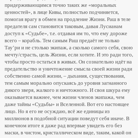
придерживающимся точно таких же «моральных
ценностей», в лице Кивы, полностью подчиняется,
помогая врагу в обмен на продление Жизни. Раш в теле
предателя сам становится таковым, давая Луcианам
доступ к «Судьбе», т.е. отдавая им то, что ему дороже
всего – корабль. Тем самым Раш предаёт не только
Тау’ри и не столько экипаж, а сколько самого себя, свою
мечту/страсть, цель Жизни, если хотите. И это ради того,
чтобы просто остаться в живых. Он сознательно идёт на
предательство и уничтожение смысла своей жизни ради
собственно самой жизни, – дыхания, существования,
тем самым морально опускаясь до уровня загнанного
дикого зверя, жалкого и ничтожного. И своя шкура ему
оказывается важнее, чем жизни членов экипажа, чем
даже тайны «Судьбы» и Вселенной. Вот его настоящее
лицо. Но я его не осуждаю, всё же единицы из
миллионов в подобной ситуации поведут себя иначе. В
конечном итоге я даже рад впервые увидеть его без
маски, в чистом, кристаллическом виде, таким, какой он