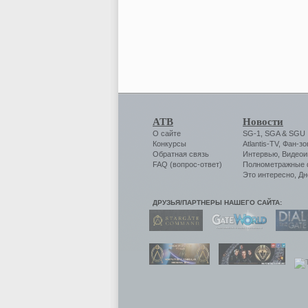
АТВ
Новости
О сайте
SG-1
,
SGA
&
SGU
Конкурсы
Atlantis-TV
,
Фан-зо
Обратная связь
Интервью
,
Видеои
FAQ (вопрос-ответ)
Полнометражные
Это интересно
,
Дн
ДРУЗЬЯ/ПАРТНЕРЫ НАШЕГО САЙТА: