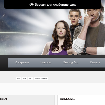
Версия для слабовидящих
О сериале
Новости
Эпизод Гид
Скачать
RSS
PDA
НиС
Stargate FANDOM
MELOT
АЛЬБОМЫ