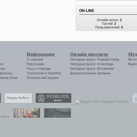
ON-LINE
Онлайн всего:
2
Гостей:
2
Пользователей:
0
Информация
Онлайн просмотр
Мед
О сериале
Звёздные врата: Первый отряд
Фото
на
Персонажи
Звёздные врата: Атлантида
Виде
гры
Расы и Народы
Звёздные врата: Вселенная
 фильмы
Технологии
и
Корабли
Документальные фильмы
евник Илая
Технический журнал