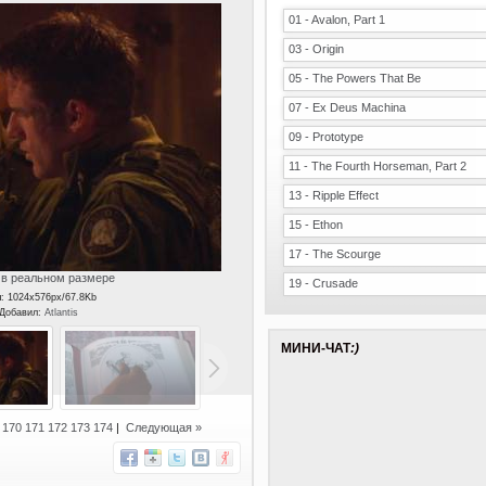
01 - Avalon, Part 1
03 - Origin
05 - The Powers That Be
07 - Ex Deus Machina
09 - Prototype
11 - The Fourth Horseman, Part 2
13 - Ripple Effect
15 - Ethon
17 - The Scourge
в реальном размере
19 - Crusade
ы: 1024x576px/67.8Kb
 Добавил:
Atlantis
МИНИ-ЧАТ
:)
]
170
171
172
173
174
|
Следующая »