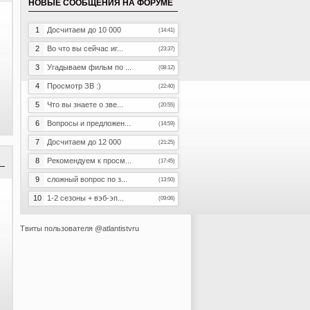
НОВЫЕ СООБЩЕНИЯ НА ФОРУМЕ
1
Досчитаем до 10 000
(14:41)
2
Во что вы сейчас иг...
(23:37)
3
Угадываем фильм по ...
(08:12)
4
Просмотр ЗВ :)
(22:40)
5
Что вы знаете о зве...
(20:55)
6
Вопросы и предложен...
(14:59)
7
Досчитаем до 12 000
(21:25)
8
Рекомендуем к просм...
(17:45)
9
сложный вопрос по з...
(13:50)
10
1-2 сезоны + вэб-эп...
(09:06)
Твиты пользователя @atlantistvru