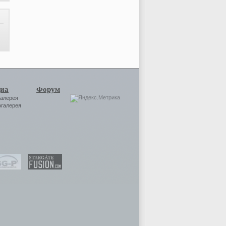
иа
Форум
галерея
огалерея