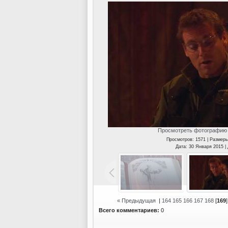
Просмотреть фотографию 
Просмотров: 1571 | Размер
Дата: 30 Января 2015 |
« Предыдущая
|
164
165
166
167
168
[
169
Всего комментариев:
0