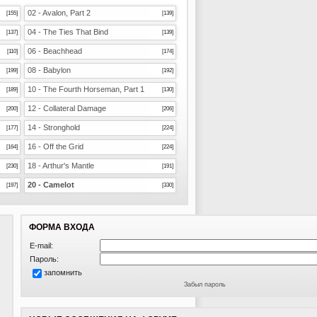
02 - Avalon, Part 2
[155]
[139]
04 - The Ties That Bind
[137]
[139]
06 - Beachhead
[110]
[174]
08 - Babylon
[199]
[192]
10 - The Fourth Horseman, Part 1
[189]
[130]
12 - Collateral Damage
[200]
[206]
14 - Stronghold
[177]
[224]
16 - Off the Grid
[164]
[224]
18 - Arthur's Mantle
[230]
[191]
20 - Camelot
[197]
[330]
ФОРМА ВХОДА
E-mail:
Пароль:
запомнить
Забыл пароль