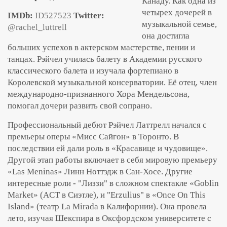
Канаду. Как одна из
четырех дочерей в
IMDb:
ID527523
Twitter:
музыкальной семье,
@rachel_luttrell
она достигла
больших успехов в актерском мастерстве, пении и
танцах. Рэйчел училась балету в Академии русского
классического балета и изучала фортепиано в
Королевской музыкальной консерватории. Её отец, член
международно-признанного Хора Мендельсона,
помогал дочери развить свой сопрано.
Профессиональный дебют Рэйчел Латтрелл начался с
премьеры оперы «Мисс Сайгон» в Торонто. В
последствии ей дали роль в «Красавице и чудовище».
Другой этап работы включает в себя мировую премьеру
«Las Meninas» Линн Ноттэдж в Сан-Хосе. Другие
интересные роли - "Лиззи" в сложном спектакле «Goblin
Market» (ACT в Сиэтле), и "Erzulius" в «Once On This
Island» (театр La Mirada в Калифорнии). Она провела
лето, изучая Шекспира в Оксфордском университете с