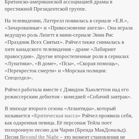
Британско-американской ассоциацией драмы в
престижной Президентской группе.
На телевидении, Латтрелл появилась в сериале «E.R.»,
«Зачарованные» и «Прикосновение ангела». Она играла
ведущую роль Лизетт в мини-сериале Энни Рис
«Праздник Всех Святых». Рэйчел также снималась в
хите канадского телевидения - драме «Лабиринт
правосудия». Другие второстепенные роли в сериалах
«Лунатики», «В доме», «Псы», «Скорая помощь»,
«Перекресток смерти» и «Морская полиция:
Спецотдел».
Рэйчел работала вместе с Дэвидом Хьюлеттом над его
режиссерским дебютом - комедией «Собачий завтрак».
В эпизоде второго сезона «Атлантиды», который
называется «
Критическая масса
» Рэйчел проявила себя,
как одаренная певица. Её персонаж Тейла поет
похоронную песню для Чарин (Бренда МакДональд).
Песня
Beyond the Night
– это момент становления не