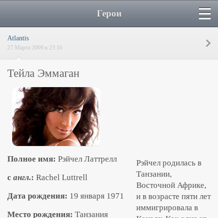
Герои
Atlantis
27 Марта 2009 в 23:16
Тейла Эммаган
Полное имя:
Рэйчел Латтрелл
Рэйчел родилась в
Танзании,
c
англ.
:
Rachel Luttrell
Восточной Африке,
Дата рождения:
19 января 1971
и в возрасте пяти лет
иммигрировала в
Место рождения:
Танзания