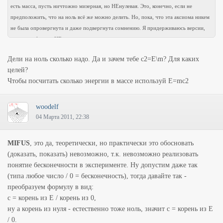
есть масса, пусть ничтожно мизерная, но НЕнулевая. Это, конечно, если не
предположить, что на ноль всё же можно делить. Но, пока, что эта аксиома никем
не была опровергнута и даже подвергнута сомнению. Я придерживаюсь версии,
что масса фотона НЕнулевая, но это, в свою очередь, создает доп.трудности в и
без того не особо стройной ТО.
Дели на ноль сколько надо. Да и зачем тебе с2=E\m? Для каких
целей?
Чтобы посчитать сколько энергии в массе используй E=mc2
woodelf
04 Марта 2011, 22:38
MIFUS
, это да, теоретически, но практически это обосновать
(доказать, показать) невозможно, т.к. невозможно реализовать
понятие бесконечности в эксперименте. Ну допустим даже так
(типа любое число / 0 = бесконечность), тогда давайте так -
преобразуем формулу в вид:
c = корень из E / корень из 0,
ну а корень из нуля - естественно тоже ноль, значит c = корень из E
/ 0.