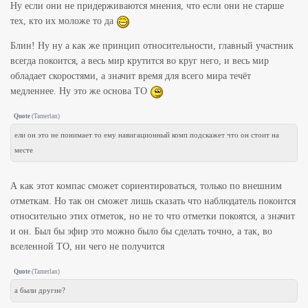
Ну если они не придерживаются мнения, что если они не старше
тех, кто их моложе то да
Блин! Ну ну а как же принцип относительности, главный участник
всегда покоится, а весь мир крутится во круг него, и весь мир
обладает скоростями, а значит время для всего мира течёт
медленнее. Ну это же основа ТО
Quote
(
Tamerlan
)
ели он это не понимает то ему навигационный комп подскажет что он стоит на
месте
А как этот компас сможет сориентироваться, только по внешним
отметкам. Но так он сможет лишь сказать что наблюдатель покоится
относительно этих отметок, но не то что отметки покоятся, а значит
и он. Был бы эфир это можно было бы сделать точно, а так, во
вселенной ТО, ни чего не получится
Quote
(
Tamerlan
)
а были другие?