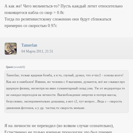
А как же! Чего мельчиться-то? Пусть каждый летит относительно
покоящегося набла со скор = 0.8с
Тогда по релятивистскому сложению они будут сближаться
примерно со скоростью 0.97с
Tamerlan
04 Марта 2011, 21:51
Quote
(
woodelf
)
Tamerlan, только ядерная бомба, а я то, глупый, думал, что e=mc2 - основа всего!
Как же я ошибался! Извини, но человек с 4 высшими, думается, всё же слышал про
ядерную физику, несмотря на явно гуманитарный склад ума. Уж от модератора то
не ожидал переходов на личности. Высвобождение энергии и потеря массы,
безусловно, экспериментально доказаны, а вот c2, тут вопрос...Ведь c - скорость
движения фотонов, а у др. частиц то скорость меньше.
Я на личности не переходил (во всяком случае сознательно),
Естественно не только ядерные технологии это был пример,