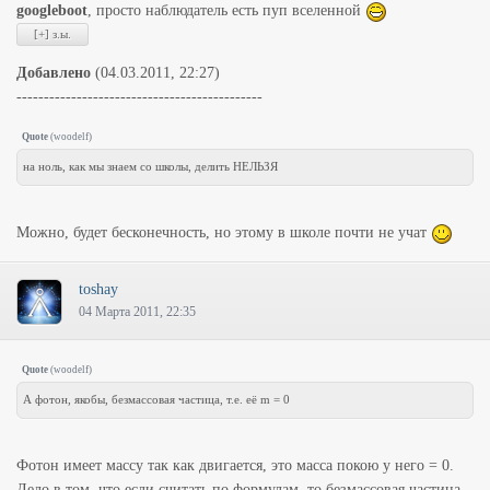
googleboot
, просто наблюдатель есть пуп вселенной
Добавлено
(04.03.2011, 22:27)
---------------------------------------------
Quote
(
woodelf
)
на ноль, как мы знаем со школы, делить НЕЛЬЗЯ
Можно, будет бесконечность, но этому в школе почти не учат
toshay
04 Марта 2011, 22:35
Quote
(
woodelf
)
А фотон, якобы, безмассовая частица, т.е. её m = 0
Фотон имеет массу так как двигается, это масса покою у него = 0.
Дело в том, что если считать по формулам, то безмассовая частица