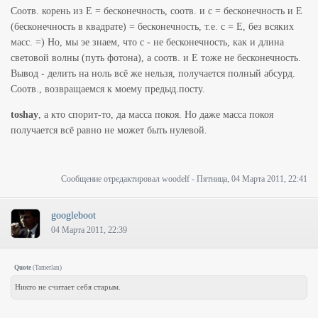
Соотв. корень из E = бесконечность, соотв. и c = бесконечность и E
(бесконечность в квадрате) = бесконечность, т.е. c = E, без всяких
масс. =) Но, мы эе знаем, что c - не бесконечность, как и длина
световой волны (путь фотона), а соотв. и E тоже не бесконечность.
Вывод - делить на ноль всё же нельзя, получается полный абсурд.
Соотв., возвращаемся к моему предыд.посту.
toshay
, а кто спорит-то, да масса покоя. Но даже масса покоя
получается всё равно не может быть нулевой.
Сообщение отредактировал
woodelf
-
Пятница, 04 Марта 2011, 22:41
googleboot
04 Марта 2011, 22:39
Quote
(
Tamerlan
)
Никто не считает себя старым.