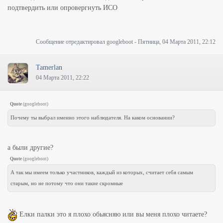
подтвердить или опровергнуть ИСО
Сообщение отредактировал
googleboot
-
Пятница, 04 Марта 2011, 22:12
Tamerlan
04 Марта 2011, 22:22
Quote
(
googleboot
)
Почему ты выбрал именно этого наблюдателя. На каком основании?
а были другие?
Quote
(
googleboot
)
А так мы имеем только участников, каждый из которых, считает себя самым
старым, но не потому что они такие скромные
Елки палки это я плохо обьясняю или вы меня плохо читаете?