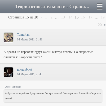
Теория относительности - Страница 15 - Форум
Страница
15
из
20
«
1
2
…
13
14
15
16
17
…
19
20
»
Tamerlan
04 Марта 2011, 21:41
А братья на кораблях будут очень быстро лететь? Со скоростью
близкой к Скорости света?
googleboot
04 Марта 2011, 21:45
Quote
(
Tamerlan
)
А братья на кораблях будут очень быстро лететь? Со скоростью близкой к Скорости
света?