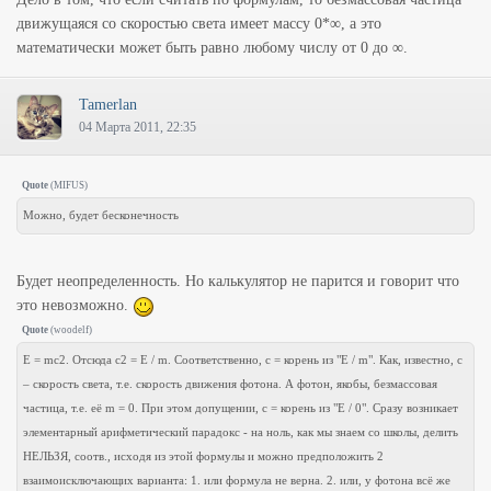
движущаяся со скоростью света имеет массу 0*∞, а это
математически может быть равно любому числу от 0 до ∞.
Tamerlan
04 Марта 2011, 22:35
Quote
(
MIFUS
)
Можно, будет бесконечность
Будет неопределенность. Но калькулятор не парится и говорит что
это невозможно.
Quote
(
woodelf
)
E = mc2. Отсюда c2 = E / m. Соответственно, c = корень из "E / m". Как, известно, c
– скорость света, т.е. скорость движения фотона. А фотон, якобы, безмассовая
частица, т.е. её m = 0. При этом допущении, c = корень из "E / 0". Сразу возникает
элементарный арифметический парадокс - на ноль, как мы знаем со школы, делить
НЕЛЬЗЯ, соотв., исходя из этой формулы и можно предположить 2
взаимоисключающих варианта: 1. или формула не верна. 2. или, у фотона всё же