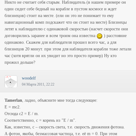
Никто не считает себя старым. Наблюдатель (в нашем примере он
один сидит себе бедный на корабле в пустом космосе и ждет
близнецов) стоит на месте. (ели он это не понимает то ему
навигационный комп подскажет что он стоит на месте) Близнецы
летят к наблюдателю с одинаковой скоростью (насчет скорости они
договорились заранее и всем троим она известна
) расстояние
одинаково. Скажем для наблюдателя прошел всего час, а для
близнецов 20 минут. при этом для наблюдателя корабли тоже летали
час (хотя врятли он их увидит но это просто пример) Ну кто
прожил дольше?
woodelf
04 Марта 2011, 22:22
Tamerlan
, ладно, объясните мне тогда следующее:
E = mc2.
Отсюда c2 = E / m.
Соответственно, c = корень из "E / m".
Как, известно, c – скорость света, т.е. скорость движения фотона.
А фотон, якобы, безмассовая частица, т.е. её m = 0. При этом