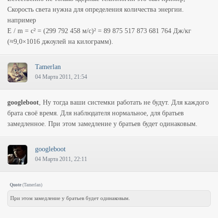
Скорость света нужна для определения количества энергии.
например
E / m = c² = (299 792 458 м/с)² = 89 875 517 873 681 764 Дж/кг
(≈9,0×1016 джоулей на килограмм).
Tamerlan
04 Марта 2011, 21:54
googleboot
, Ну тогда ваши системки работать не будут. Для каждого
брата своё время. Для наблюдателя нормальное, для братьев
замедленное. При этом замедление у братьев будет одинаковым.
googleboot
04 Марта 2011, 22:11
Quote
(
Tamerlan
)
При этом замедление у братьев будет одинаковым.