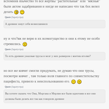
вспомнив язычество то все жертвы "растительные" или "мясные"
были актом задабривания и нигде не написано что так бох велел
делать
Quote
(
Заратустра
)
А древние зовут себя вознесшимися
ну и что?яж не верю в их всемогущество и они к етому не особо
стремились.
Quote
(
Заратустра
)
То есть древние ужасные трусы и мозг у них размером с кончик иголки?
но все же ковчег смогли придумать, не думаю что они трусы,
посмотри ковчег , там только воля главного по совместительству
пацифиста, привело к неиспользованию его.
Quote
(
Заратустра
)
Вы хотите сказать что Ома, Моргана и Мерлин все были идиотами и все они
должны были делать все так как говорили древние