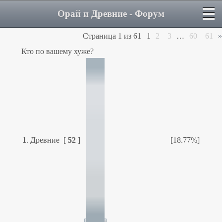
Орай и Древние - Форум
Страница
1
из
61
1
2
3
…
60
61
»
Кто по вашему хуже?
1
.
Древние
[
52
]
[18.77%]