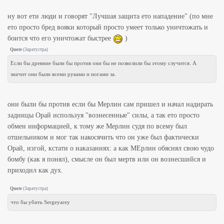
ну вот ети люди и говорят "Лучшая защита ето нападение" (по мне
ето просто бред вояки который просто умеет только уничтожать и
боится что его уничтожат быстрее
)
Quote
(
Заратустра
)
Если бы древние были бы против они бы не позволили бы этому случится. А
значит они были всеми руками и ногами за.
они были бы против если бы Мерлин сам пришел и начал надирать
задницы Орай используя "вознесенные" силы, а так ето просто
обмен информацией, к тому же Мерлин судя по всему был
отшельником и мог так накосячить что он уже был фактически
Орай, изгой, кстати о наказаниях: а как МЕрлин обяснял свою чудо
бомбу (как я понял), смысле он был мертв или он вознесшийся и
приходил как дух.
Quote
(
Заратустра
)
что бы убить Sergeyarey