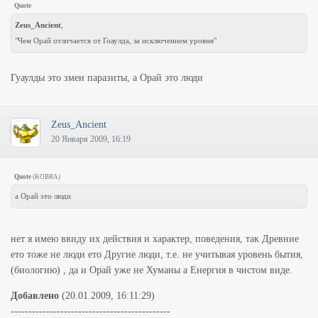
Quote
Zeus_Ancient
,
"Чем Орай отличается от Гоаулда, за исключением уровня"
Гуаулды это змеи паразиты, а Орай это люди
Zeus_Ancient
20 Января 2009, 16:19
Quote
(
KOBRA
)
а Орай это люди
нет я имею ввиду их действия и характер, поведения, так Древние
ето тоже не люди ето Другие люди, т.е. не учитывая уровень бытия,
(биологию) , да и Орай уже не Хуманы а Енергия в чистом виде.
Добавлено
(20.01.2009, 16:11:29)
---------------------------------------------