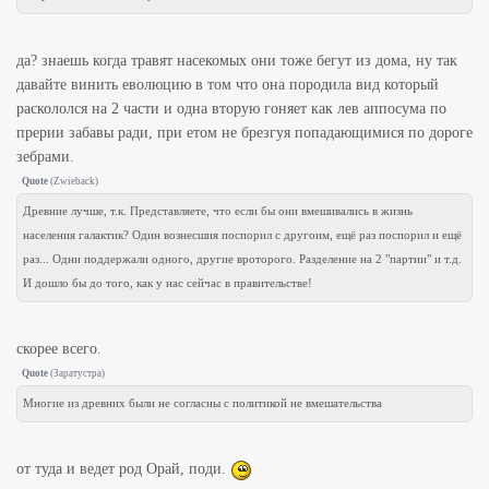
да? знаешь когда травят насекомых они тоже бегут из дома, ну так
давайте винить еволюцию в том что она породила вид который
раскололся на 2 части и одна вторую гоняет как лев аппосума по
прерии забавы ради, при етом не брезгуя попадающимися по дороге
зебрами.
Quote
(
Zwieback
)
Древние лучше, т.к. Представляете, что если бы они вмешивались в жизнь
населения галактик? Один вознесшия поспорил с другоим, ещё раз поспорил и ещё
раз... Одни поддержали одного, другие вроторого. Разделение на 2 "партии" и т.д.
И дошло бы до того, как у нас сейчас в правительстве!
скорее всего.
Quote
(
Заратустра
)
Многие из древних были не согласны с политикой не вмешательства
от туда и ведет род Орай, поди.