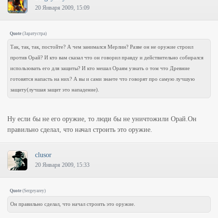
20 Января 2009, 15:09
Quote
(
Заратустра
)
Так, так, так, постойте? А чем занимался Мерлин? Разве он не оружие строил
против Орай? И кто вам сказал что он говорил правду и действительно собирался
использовать его для защиты? И кто мешал Ораям узнать о том что Древние
готовятся напасть на них? А вы и сами знаете что говорят про самую лучшую
защиту(лучшая защит это нападение).
Ну если бы не его оружие, то люди бы не уничтожили Орай.Он
правильно сделал, что начал строить это оружие.
clusor
20 Января 2009, 15:33
Quote
(
Sergeyarey
)
Он правильно сделал, что начал строить это оружие.