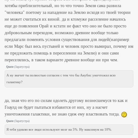
хотябы приблизительный, но то что точно Земля сама развила
"человека" поетому за нападение на Землю исходя из твоей теории
не может считаться их виной. да и ктомуже расселение началось
еще до появления Орай и кстати не факт что оно не было просто
добровольным переходом, возможно древние вообще только
предлагали поменять условия существования для людей(например
если Марс был весь пустыней и человек просто вымирал, почему им
не предложить помощь в переселении на Землю) и они сами
переселялись, в таком варианте древние вообще ни при чем.
Quote
(
Заратустра
)
А ну значит ты полностью согласен с тем что бы Анубис уничтожил всю
галактику?
да, зная что его по силам одолеть другому вознесшемуся то как и
Гоаулд он будет пытаться избавится от них, ну а насчет
уничтожения галактики, не знаю гдеж ему властвовать тогда.
Quote
(
Заратустра
)
Я тебя удивлю все люди используют мозг на 5%. Ну максимум на 10%.