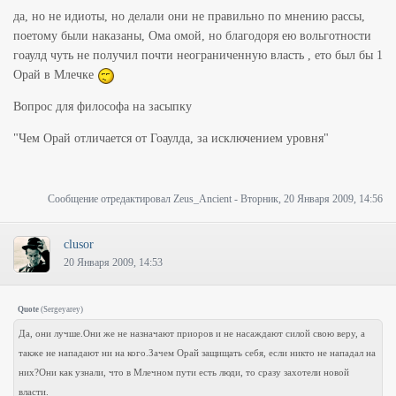
да, но не идиоты, но делали они не правильно по мнению рассы,
поетому были наказаны, Ома омой, но благодоря ею вольготности
гоаулд чуть не получил почти неограниченную власть , ето был бы 1
Орай в Млечке
Вопрос для философа на засыпку
"Чем Орай отличается от Гоаулда, за исключением уровня"
Сообщение отредактировал
Zeus_Ancient
-
Вторник, 20 Января 2009, 14:56
clusor
20 Января 2009, 14:53
Quote
(
Sergeyarey
)
Да, они лучше.Они же не назначают приоров и не насаждают силой свою веру, а
также не нападают ни на кого.Зачем Орай защищать себя, если никто не нападал на
них?Они как узнали, что в Млечном пути есть люди, то сразу захотели новой
власти.