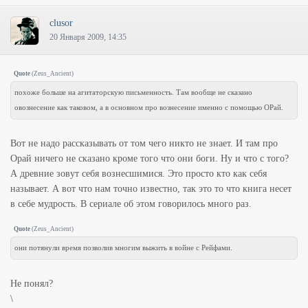
clusor
20 Января 2009, 14:35
Quote
(
Zeus_Ancient
)
похоже больше на агитаторскую письменность. Там вообще не сказано
овознесение как таковом, а в основном про вознесение именно с помощью ОРай.
Вот не надо рассказывать от том чего никто не знает. И там про
Орай ничего не сказано кроме того что они боги. Ну и что с того?
А древние зовут себя вознесшимися. Это просто кто как себя
называет. А вот что нам точно известно, так это то что книга несет
в себе мудрость. В сериале об этом говорилось много раз.
Quote
(
Zeus_Ancient
)
они потянули время позволив многим выжить в войне с Рейфами.
Не понял?
\