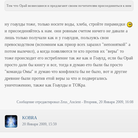
Тем что Орай вознесшиеся и предлагают своим почитателям присоединиться к ним
ну гоаулды тоже, только носите воды, хлеба, стройте пирамидки
и присоединяйтесь к нам. они ровным счетом ничего не давали а
лишь только получали как и у гоаулдов, пользуясь свои
превосходством (вспомним как приор всех заразил "непоняткой" а
потом вылечил), а когда появляются те кто против их "веры" то
тоже происходит его истребление так же как и Гоаулд, если бы Орай
просто дали бы книгу и все, тогда я думаю ето были бы просто
"команда Омы" и думаю что конфликта бы не было, вот и другие
древние были против етой веры за что и подвергались
уничтожению, также как Гоаулды и ТОКра.
Сообщение отредактировал
Zeus_Ancient
-
Вторник, 20 Января 2009, 16:08
KOBRA
20 Января 2009, 15:59