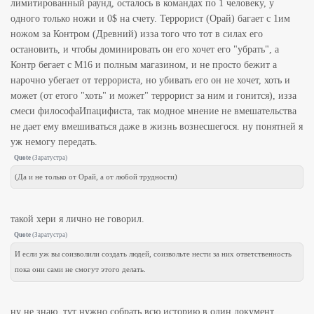
лимитированный раунд, осталось в командах по 1 человеку, у
одного только ножи и 0$ на счету. Террорист (Орай) багает с 1им
ножом за Контром (Древний) изза того что тот в силах его
остановить, и чтобы доминировать он его хочет его "убрать", а
Контр бегает с М16 и полным магазином, и не просто бежит а
нарочно убегает от террориста, но убивать его он не хочет, хоть и
может (от етого "хоть" и может" террорист за ним и гонится), изза
смеси философаИпацифиста, так модное мнение не вмешательства
не дает ему вмешиваться даже в жизнь вознесшегося. ну понятней я
уж немогу передать.
Quote
(
Заратустра
)
(Да и не только от Орай, а от любой трудности)
такой хери я лично не говорил.
Quote
(
Заратустра
)
И если уж вы соизволили создать людей, соизвольте нести за них ответственность
пока они сами не смогут этого делать.
ну не знаю, тут нужно собрать всю историю в один документ