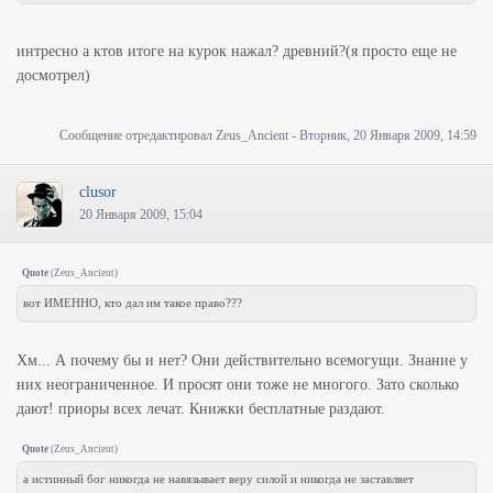
интресно а ктов итоге на курок нажал? древний?(я просто еще не
досмотрел)
Сообщение отредактировал
Zeus_Ancient
-
Вторник, 20 Января 2009, 14:59
clusor
20 Января 2009, 15:04
Quote
(
Zeus_Ancient
)
вот ИМЕННО, кто дал им такое право???
Хм... А почему бы и нет? Они действительно всемогущи. Знание у
них неограниченное. И просят они тоже не многого. Зато сколько
дают! приоры всех лечат. Книжки бесплатные раздают.
Quote
(
Zeus_Ancient
)
а истинный бог никогда не навязывает веру силой и никогда не заставляет