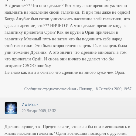
А Древние??? Что они сделали? Вот кому а вот древним уж точно
наплевать на население своей галактики. И при том даже не одной!
Когда Анубис был готов уничтожить население всей галактики, что
сделали древние, что??? НИЧЕГО! А что сделали древние когда в
галактику прилетели Орай? Как не крути а Орай прилетели в
галактику Млечный путь не затем что бы подчинить себе народ
этой галактики. Это была второстепенная цель. Главная цель была
уничтожение Древних. А это значит что Древние виноваты в том
что прилетели Орай. И снова они ничего не делают что бы
исправит СВОЮ ошибку.
Не знаю как вы а я считаю что Древние на много хуже чем Орай.
Сообщение отредактировал
clusor
-
Пятница, 18 Сентября 2009, 19:57
Zwieback
20 Января 2009, 13:52
Древние лучше, т.к. Представляете, что если бы они вмешивались в
жизнь населения галактик? Один вознесшия поспорил с другоим,