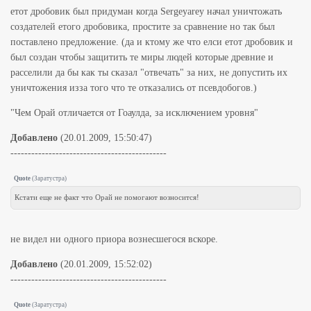
етот дробовик был придуман когда Sergeyarey начал уничтожать
создателей етого дробовика, простите за сравнение но так был
поставлено предложение. (да и ктому же что елси етот дробовик и
был создан чтобы защитить те миры людей которые древние и
расселили да бы как ты сказал "отвечать" за них, не допустить их
уничтожения изза того что те отказались от псевдобогов.)
"Чем Орай отличается от Гоаулда, за исключением уровня"
Добавлено
(20.01.2009, 15:50:47)
---------------------------------------------
Quote
(
Заратустра
)
Кстати еще не факт что Орай не помогают возносится!
не видел ни одного приора вознесшегося вскоре.
Добавлено
(20.01.2009, 15:52:02)
---------------------------------------------
Quote
(
Заратустра
)