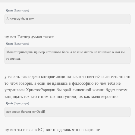
Quote
(
Заратустра
)
А почему бы и нет
ну вот Гитлер думал также.
Quote
(
Заратустра
)
Может приведешь пример истинного бога, а то я не много не понимаю о ком ты
говоришь
у тя есть такое дело которое люди называют совесть? если есть то ето
то чтоя говорю. а если не вдаваясь в философию то чем тебя не
устраиваеи Христос?врядли бы орай лишенной жизни будет потом
защищать тех кто с ним так поступили, ох как мало вероятно.
Quote
(
Заратустра
)
все время бегают от Орай!
ну вот ты играл в КС, вот представь что на карте не