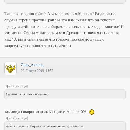
Так, так, так, постойте? А чем занимался Мерлин? Разве он не
оружие строил против Орай? И кто вам сказал что он говорил
правду и действительно собирался использовать его для защиты? И
кто мешал Ораям узнать о том что Древние готовятся напасть на
них? А вы и сами знаете что говорят про самую лучшую
защиту(лучшая защит это нападение).
Zeus_Ancient
20 Января 2009, 14:58
Quote
(
Заратустра
)
(лучшая защит это нападение)
так люди говорят использующие мозг на 2-5%.
Quote
(
Заратустра
)
действительно собирался использовать его для защиты