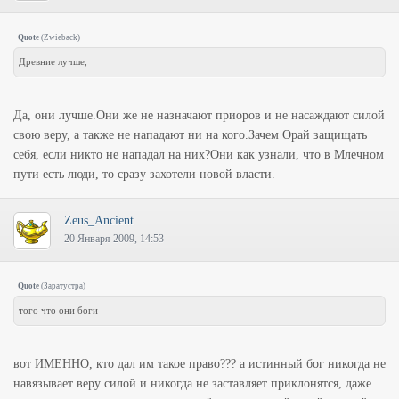
Quote
(
Zwieback
)
Древние лучше,
Да, они лучше.Они же не назначают приоров и не насаждают силой
свою веру, а также не нападают ни на кого.Зачем Орай защищать
себя, если никто не нападал на них?Они как узнали, что в Млечном
пути есть люди, то сразу захотели новой власти.
Zeus_Ancient
20 Января 2009, 14:53
Quote
(
Заратустра
)
того что они боги
вот ИМЕННО, кто дал им такое право??? а истинный бог никогда не
навязывает веру силой и никогда не заставляет приклонятся, даже