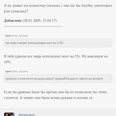
А ну значит ты полностью согласен с тем что бы Анубис уничтожил
всю галактику?
Добавлено
(20.01.2009, 15:04:57)
---------------------------------------------
Quote
(
Zeus_Ancient
)
так люди говорят использующие мозг на 2-5%.
Я тебя удивлю все люди используют мозг на 5%. Ну максимум на
10%.
Quote
(
Zeus_Ancient
)
интресно а ктов итоге на курок нажал? древний?(я просто еще не досмотрел)
Если бы древние были бы против они бы не позволили бы этому
случится. А значит они были всеми руками и ногами за.
Sergeyarey