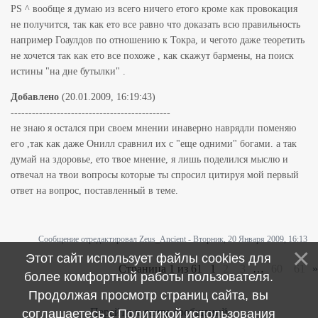
PS ^ вообще я думаю из всего ничего етого кроме как провокация
не получится, так как ето все равно что доказать всю правильность
например Гоаулдов по отношению к Токра, и чегото даже теоретить
не хочется так как ето все похоже , как скажут бармены, на поиск
истины "на дне бутылки" .
Добавлено
(20.01.2009, 16:19:43)
---------------------------------------------
не знаю я остался при своем мнении инаверно наврядли поменяю
его ,так как даже Онилл сравнил их с "еще одними" богами. а так
думай на здоровье, ето твое мнение, я лишь поделился мыслю и
отвечал на твои вопросы которые ты спросил цитируя мой первый
ответ на вопрос, поставленный в теме.
Сообщение отредактировал
Zeus_Ancient
-
Вторник, 20 Января 2009, 16:13
Этот сайт использует файлы cookies для
Страница
1
из
61
1
2
3
…
60
61
»
более комфортной работы пользователя.
Продолжая просмотр страниц сайта, вы
Перейти к ленте сообщений
соглашаетесь с
Политикой использования