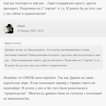
ещё раз поспорил и ещё раз... Одни поддержали одного, другие
вроторого. Разделение на 2 "партии" и т.д. И дошло бы до того, как
у нас сейчас в правительстве!
clusor
20 Января 2009, 14:02
Quote
(
Zwieback
)
Древние лучше, т.к. Представляете, что если бы они вмешивались в жизнь
населения галактик? Один вознесшия поспорил с другоим, ещё раз поспорил и ещё
раз... Одни поддержали одного, другие вроторого. Разделение на 2 "партии" и т.д.
И дошло бы до того, как у нас сейчас в правительстве
Помойму это ОЧЕНЬ мало вероятно. Так как Древни не такие
идиоты как люди. И как показывает пример с Ораями такого не
произойдет. И кстати у них и без того были разногласия в
"правительстве". Многие из древних были не согласны с политикой
не вмешательства.