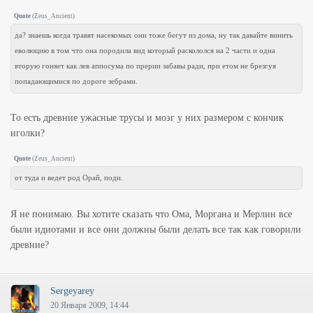
Quote
(
Zeus_Ancient
)
да? знаешь когда травят насекомых они тоже бегут из дома, ну так давайте винить
еволюцию в том что она породила вид который раскололся на 2 части и одна
вторую гоняет как лев аппосума по прерии забавы ради, при етом не брезгуя
попадающимися по дороге зебрами.
То есть древние ужасные трусы и мозг у них размером с кончик
иголки?
Quote
(
Zeus_Ancient
)
от туда и ведет род Орай, поди.
Я не понимаю. Вы хотите сказать что Ома, Моргана и Мерлин все
были идиотами и все они должны были делать все так как говорили
древние?
Sergeyarey
20 Января 2009, 14:44