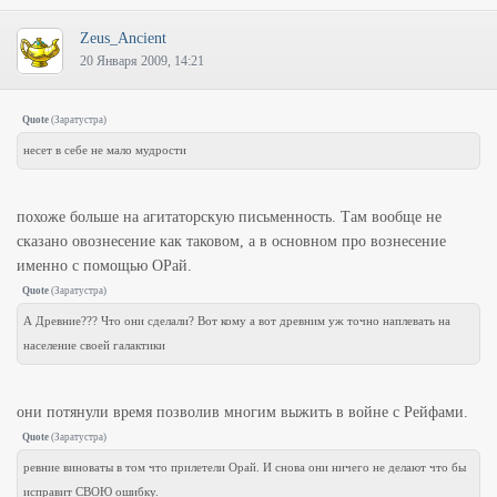
Zeus_Ancient
20 Января 2009, 14:21
Quote
(
Заратустра
)
несет в себе не мало мудрости
похоже больше на агитаторскую письменность. Там вообще не
сказано овознесение как таковом, а в основном про вознесение
именно с помощью ОРай.
Quote
(
Заратустра
)
А Древние??? Что они сделали? Вот кому а вот древним уж точно наплевать на
население своей галактики
они потянули время позволив многим выжить в войне с Рейфами.
Quote
(
Заратустра
)
ревние виноваты в том что прилетели Орай. И снова они ничего не делают что бы
исправит СВОЮ ошибку.