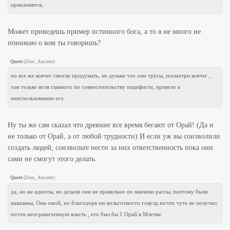
приклонятся,
Может приведешь пример истинного бога, а то я не много не
понимаю о ком ты говоришь?
Quote
(
Zeus_Ancient
)
но все же ковчег смогли придумать, не думаю что они трусы, посмотри ковчег ,
там только воля главного по совместительству пацифиста, привело к
неиспользованию его.
Ну ты же сам сказал что древние все время бегают от Орай! (Да и
не только от Орай, а от любой трудности) И если уж вы соизволили
создать людей, соизвольте нести за них ответственность пока они
сами не смогут этого делать.
Quote
(
Zeus_Ancient
)
да, но не идиоты, но делали они не правильно по мнению рассы, поетому были
наказаны, Ома омой, но благодоря ею вольготности гоаулд почти чуть не получил
почти неограниченную власть , ето был бы 1 Орай в Млечке