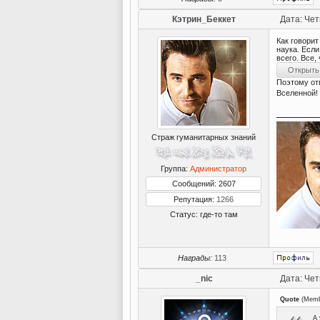
Кэтрин_Беккет
Дата: Чет
Как говорит
наука. Если
всего. Все,
Поэтому от
Вселенной!
Страж гуманитарных знаний
Группа:
Администратор
Сообщений: 2607
Репутация:
1266
Статус:
где-то там
Награды:
113
_nic
Дата: Чет
Quote
(
Memb
А 