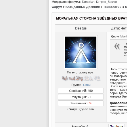
Модератор форума:
Tamerlan
,
Кэтрин_Беккет
Форум
»
База данных Древних
»
Технологии
»
М
МОРАЛЬНАЯ СТОРОНА ЗВЁЗДНЫХ ВРАТ
Destus
Дата: Чет
Quote
(
Memb
Та
мо
пр
да
ат
Посмотрите 
По ту сторону врат
червоточен
он материал
веществом н
обьеденить 
Группа:
Свои
Врата пере
тянет , как
Сообщений: 450
серии где т
которая был
Репутация:
21
Добавлен
Замечания:
0%
---------------
Статус:
где-то там
и по сути м
говоря( не
Награды:
4