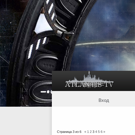
Вход
Страница
3
из
6
«
1
2
3
4
5
6
»