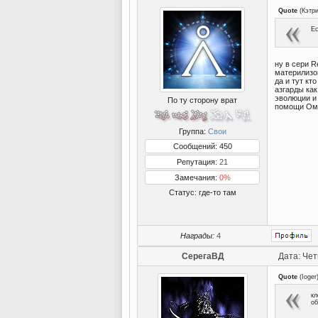
Quote
(
Кэтр
Ес
ну в сери R
материлизо
да и тут кт
азгарды как
эволюции и 
По ту сторону врат
помощи О
Группа:
Свои
Сообщений: 450
Репутация:
21
Замечания:
0%
Статус:
где-то там
Награды:
4
СерегаВД
Дата: Чет
Quote
(
Ioger
кл
об