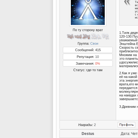
Ти
вс
ма
ус
с 
ис
По ту сторону врат
1.Тилк дяд
120-130.Пуш
уважаемый 
Группа:
Свои
Энштейна Е
Скорость св
Сообщений: 415
приблизите
Множим на 
Репутация:
10
это планеты
удосужилис
Замечания:
0%
материализо
Статус:
где-то там
2.Как я уже
её на какой
эта энергия
врата,его 
передается
молекулярн
на наквдах
завершаетс
3.Древним 
Награды:
2
Destus
Дата: Чет