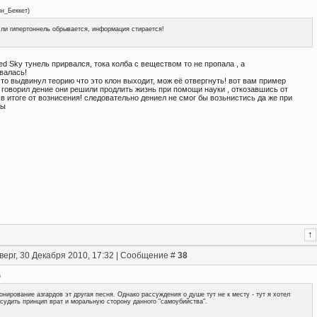
ин_Беккет
)
ли гипертоннель обрывается, информация стирается!
ed Sky тунель прирвался, тока колба с веществом то не пропала , а
валась!
о то выдвинул теорию что это клон выходит, мож её отвергнуть! вот вам пример
 говорил дение они решили продлить жизнь при помощи науки , откозавшись от
в итоге от вознисения! следовательно дениел не смог бы возьнистись да же при
мы
верг, 30 Декабря 2010, 17:32 | Сообщение #
38
)
онирование азгардов эт другая песня. Однако рассуждения о душе тут не к месту - тут я хотел
судить принцип врат и моральную сторону данного "самоубийства".