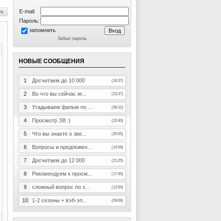
E-mail:
Пароль:
запомнить
Забыл пароль
НОВЫЕ СООБЩЕНИЯ
1
Досчитаем до 10 000
(10:37)
2
Во что вы сейчас иг...
(23:37)
3
Угадываем фильм по ...
(08:12)
4
Просмотр ЗВ :)
(22:40)
5
Что вы знаете о зве...
(20:55)
6
Вопросы и предложен...
(14:59)
7
Досчитаем до 12 000
(21:25)
8
Рекомендуем к просм...
(17:45)
9
сложный вопрос по з...
(13:50)
10
1-2 сезоны + вэб-эп...
(09:06)