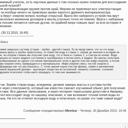
ажаемый учитель, есть научные данные о том сколько нужно энергии для воссоздания
льшой пушкой?
ля материализации оружия против орай, Мерлин не привлекал все электростанции
 он вообще ничего не привлекал кроме какогото древнего материализатора.
та берут энергию вопрос вообще открытый. Врата без наборного устройства жрут
несколько милионов долларов в месяц (сколько точно не помню). Врата с наборным
м похоже питаются святым духом, по крайней мере севших врат за всю историю я
рипомню.
о
(30.12.2010, 16:45)
------------------------------
_Maks
)
змем закрытую систему (стакан - трубка - другой стакан). Если представить что ты это вода,
аканы врата а трубка чревоточина, то поместив воду в стакан 1, нагрев до кипения и испарив ее
ю, во втором стакане мы получим туже воду, что и была в стакане 1, а совсем не копию. Вода
решла из своего жидкого состояния в газообразное а потом опять в жидкое. Во вратах получаем
еобразование из одного состояния (материальное тело) в другое (чистая инфо-энергия), а потом
фо-энергия опять превращается в материальное. Инфо-энергия смесь чистой энергии и
формации как что расплагалось. С точки зрения науки (чистая физика, химия и математика)
какой моральной дилемы - круговорот вещества во вселенной. никакого сознания, сознание
думали психологи чтобы както оправдать то чем они занимаются.
 так. Берём стакан воды, исмаряем, делаем замеры массы и состава путём
 через спектрометр, который как известно сжигает изучаемый обьект для получения
оставе. Все данные записываем, и керез интернет пересылаем допустим в Америку.
чел воссоздаёт воду по нашему описанию, и там возникает точная копия воды из
ана. Ни кто не отличит исходную воду и полученую, но разве это таже самая вода?
Сообщение отредактировал
Membar
-
Четверг, 30 Декабря 2010, 16:46