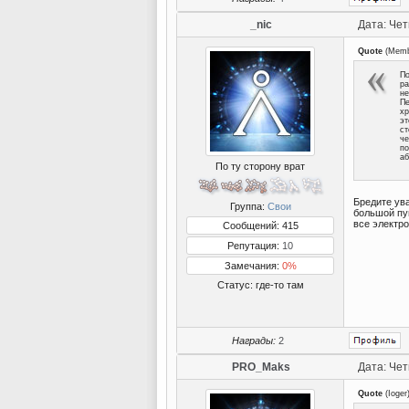
_nic
Дата: Чет
Quote
(
Memb
По
ра
не
Пе
хр
эт
ст
че
по
аб
По ту сторону врат
Бредите ув
Группа:
Свои
большой пуш
все электро
Сообщений: 415
Репутация:
10
Замечания:
0%
Статус:
где-то там
Награды:
2
PRO_Maks
Дата: Чет
Quote
(
Ioger