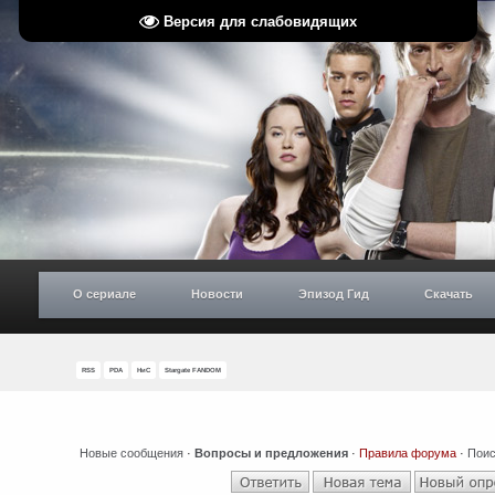
Версия для слабовидящих
О сериале
Новости
Эпизод Гид
Скачать
RSS
PDA
НиС
Stargate FANDOM
Новые сообщения
·
Вопросы и предложения
·
Правила форума
·
Поис