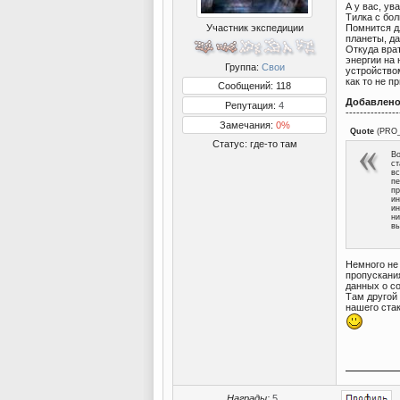
А у вас, ув
Тилка с бо
Участник экспедиции
Помнится д
планеты, да
Откуда вра
энергии на 
Группа:
Свои
устройство
как то не п
Сообщений: 118
Добавлен
Репутация:
4
---------------
Замечания:
0%
Quote
(
PRO
Статус:
где-то там
Во
ст
вс
пе
пр
ин
ин
ни
вы
Немного не
пропускания
данных о с
Там другой 
нашего стак
Награды:
5