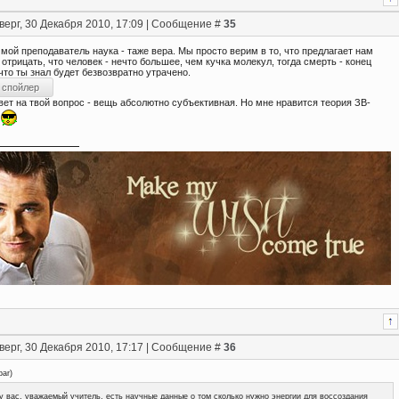
верг, 30 Декабря 2010, 17:09 | Сообщение #
35
 мой преподаватель наука - таже вера. Мы просто верим в то, что предлагает нам
 отрицать, что человек - нечто большее, чем кучка молекул, тогда смерть - конец
 что ты знал будет безвозвратно утрачено.
вет на твой вопрос - вещь абсолютно субъективная. Но мне нравится теория ЗВ-
верг, 30 Декабря 2010, 17:17 | Сообщение #
36
ar
)
у вас, уважаемый учитель, есть научные данные о том сколько нужно энергии для воссоздания