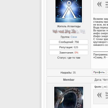
ка
мо
со
Возмем закр
стаканы вра
ее всю, во
Житель Атлантиды
Вода перешл
Во вратах п
инфо-энерг
Инфо-энерг
Группа:
Свои
С точки зре
Сообщений: 756
круговорот
никакого со
Репутация:
626
Замечания:
0%
Панграмма:
«Скажу, Я 
Статус:
где-то там
Награды:
35
Membar
Дата: Чет
Quote
(
_nic
)
Бр
бо
эл