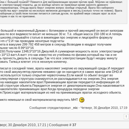
лка с большой пушкой? Помнится для материализации оружия против орай, Мерлин не привлекал
е электростанции планеты, да он вообще ничего не привлекал кроме какогото древнего
териализатора. Откуда врата берут энергию вопрос вообще открытый. Врата без наборного
тройства жрут энергии на несколько милионов долларов в месяц (сколько точно не помню). Врата
наборным устройством похоже питаются святым духом, по крайней мере севших врат за всю
торию я как то не припомню.
я большой и накаченный.Думаю с ботинками и прочей амуницией он весит килограм
ка по все видимости весит не меньше 30 кг. Т.е. общая масса 150-180 кг.А теперь
школяр,открывайте статью в википедии про энергию и лицезрейте формулу
=m c^2.И так проводим нехитрые подсчеты
ета в вакууме 299 792 458 метров в секунду.Возводим в квадрат получаем
льное число 8.99*10^16
150.Получаем 1348,5*10^16 Джоулей.А суммарная мощность всех электростанций
 10^13 ватт.А ватт это как известно из учебника по физике,который вы так и не
ь прочесть,джоуль в секунды.Так что все электростанции будут неодну минуту
вать Тилка,и влетит это в нехилую копеечку.
 писал в соседней теме, врата накопляют энергию из окружающей среды.И передает
 то свой аккумулятор,причем неважно где он находится в самих вратах или DHD.И
 используется только открытия червоточины.Если какой то обьект входит во
молекулярная структура сканируется,он раскладывается на энергию.Эта энергия
 на наквадах накопители врат.Принимающим вратам передается информация об
ой структуре обьекта.Передается энергия от дематереалезации.Она накапливается
 накопителях принимающих врат.Когда процедура передачи энергии
я.Происходит матереалезация из неё на принимающих вратах исходного обьекта.
никто немешал в свой матереализатор вкрутить МНТ
Сообщение отредактировал
_nic
-
Четверг, 30 Декабря 2010, 17:19
верг, 30 Декабря 2010, 17:21 | Сообщение #
37