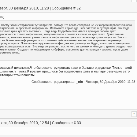
верг, 30 Декабря 2010, 11:28 | Сообщение #
32
ar
)
 моему закон сохранения тут непричём, потому что врата соберают не из энергии первоночального
сщепления, а просто из информации. Вспомните серию где Тилк застрял в буфере врат, его тогда
сколько дней достать пытались. Тогда ведь Подробно описывался принцип работы врат.
ресылается только информация, котороая потом хранится в кеше на кристалах. Долго она не
анится, хотя они както сумели считать информацию даже после выхода срока годности. Так что
о не более чем информация, и этот момент действительно нехило так поднимает моральную
орону вопроса. Понятно что окружающим пофиг, для них разницы не будет, а вот для проходящего
рез врата разница есть. Это ведь он умирает, после чего из данных о нём гдето далеко создают его
лную копию. Создают по информации из буфера, совсем из других млекул и атомов, пусть даже
солютно точно.
ажаемый школьник.Что бы реконструировать такого большого дядю как Тилк,с такой
кой как у Тилка.К вратам пришлось бы подключить хоть и на пару секунд но зато
станции этой планеты.
Сообщение отредактировал
_nic
-
Четверг, 30 Декабря 2010, 11:28
верг, 30 Декабря 2010, 12:54 | Сообщение #
33
)