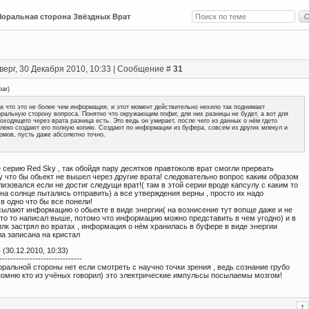
оральная сторона Звёздных Врат
верг, 30 Декабря 2010, 10:33 | Сообщение #
31
ar
)
к что это не более чем информация, и этот момент действительно нехило так поднимает
ральную сторону вопроса. Понятно что окружающим пофиг, для них разницы не будет, а вот для
оходящего через врата разница есть. Это ведь он умирает, после чего из данных о нём гдето
леко создают его полную копию. Создают по информации из буфера, совсем из других млекул и
омов, пусть даже абсолютно точно.
серию Red Sky , так обойдя пару десятков правтоколв врат смогли прервать
у что бы обьект не вышел через другие врата! следовательно вопрос каким образом
изовался если не достиг следущи врат!( там в этой серии вроде капсулу с каким то
а солнце пытались отправить) а все утверждения верны , просто их надо
в одно что бы все понели!
сылают информацию о обьекте в виде энергии( на вознисение тут вопще даже и не
 кто то написал выше, потомо что информацию можно представить в чем угодно) и в
илк застрял во вратах , информация о нём хранилась в буфере в виде энергии
а записана на кристал
о
(30.12.2010, 10:33)
------------------------------
оральной стороны нет если смотреть с научно точки зрения , ведь сознание грубо
 помню кто из учёных говорил) это электрические импульсы посылаемы мозгом!