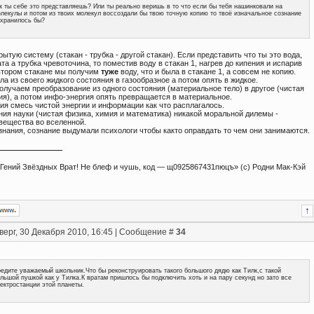
к ты себе это представляешь? Или ты реально веришь в то что если бы тебя нашинковали на
лекулы и потом из твоих молекул воссоздали бы твою точную копию то твоё изначальное сознание
хранилось бы?
ытую систему (стакан - трубка - другой стакан). Если представить что ты это вода,
та а трубка чревоточина, то поместив воду в стакан 1, нагрев до кипения и испарив
 втором стакане мы получим
туже
воду, что и была в стакане 1, а совсем не копию.
а из своего жидкого состояния в газообразное а потом опять в жидкое.
олучаем преобразование из одного состояния (материальное тело) в другое (чистая
ия), а потом инфо-энергия опять превращается в материальное.
ия смесь чистой энергии и информации как что расплагалось.
ния науки (чистая физика, химия и математика) никакой моральной дилемы -
 вещества во вселенной.
знания, сознание выдумали психологи чтобы както оправдать то чем они занимаются.
- Гений Звёздных Врат! Не блеф и чушь, код — щ0925867431пюцъ» (с) Родни Мак-Кэй
верг, 30 Декабря 2010, 16:45 | Сообщение #
34
едите уважаемый школьник.Что бы реконструировать такого большого дядю как Тилк,с такой
льшой пушкой как у Тилка.К вратам пришлось бы подключить хоть и на пару секунд но зато все
ектростанции этой планеты.