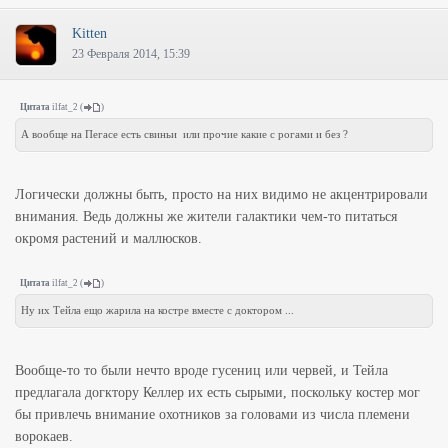
Kitten
23 Февраля 2014, 15:39
Цитата
ilfat_2
(
)
А вообще на Пегасе есть свиньи или прочие какие с рогами и без ?
Логически должны быть, просто на них видимо не акцентрировали
внимания. Ведь должны же жители галактики чем-то питаться
окромя растений и маллюсков.
Цитата
ilfat_2
(
)
Ну их Тейла ещо жарила на костре вместе с доктором ...
Вообще-то то были нечто вроде гусениц или червей, и Тейла
предлагала догктору Келлер их есть сырыми, поскольку костер мог
бы привлечь внимание охотников за головами из числа племени
ворокаев.