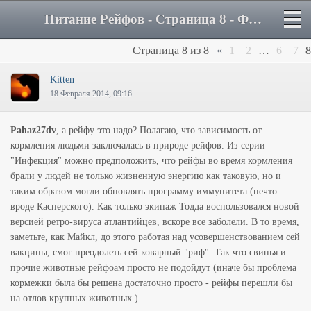
Питание Рейфов - Страница 8 - Форум
Страница
8
из
8
«
1
2
…
6
7
8
Kitten
18 Февраля 2014, 09:16
Pahaz27dv
, а рейфу это надо? Полагаю, что зависимость от
кормления людьми заключалась в природе рейфов. Из серии
"Инфекция" можно предположить, что рейфы во время кормления
брали у людей не только жизненную энергию как таковую, но и
таким образом могли обновлять программу иммунитета (нечто
вроде Касперского). Как только экипаж Тодда воспользовался новой
версией ретро-вируса атлантийцев, вскоре все заболели. В то время,
заметьте, как Майкл, до этого работая над усовершенствованием сей
вакцины, смог преодолеть сей коварный "риф". Так что свинья и
прочие животные рейфоам просто не подойдут (иначе бы проблема
кормежки была бы решена достаточно просто - рейфы перешли бы
на отлов крупных животных.)