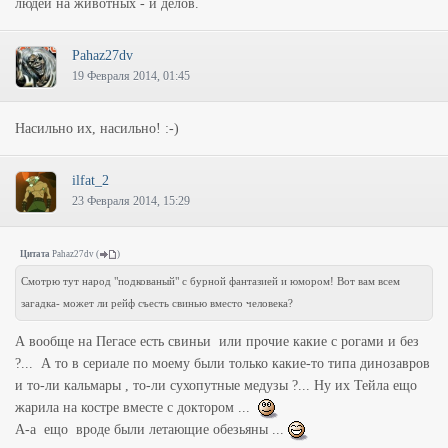
людей на животных - и делов.
Pahaz27dv
19 Февраля 2014, 01:45
Насильно их, насильно! :-)
ilfat_2
23 Февраля 2014, 15:29
Цитата
Pahaz27dv
(
)
Смотрю тут народ "подкованый" с бурной фантазией и юмором! Вот вам всем
загадка- может ли рейф съесть свинью вместо человека?
А вообще на Пегасе есть свиньи или прочие какие с рогами и без
?... А то в сериале по моему были только какие-то типа динозавров
и то-ли кальмары , то-ли сухопутные медузы ?... Ну их Тейла ещо
жарила на костре вместе с доктором ...
А-а ещо вроде были летающие обезьяны ...