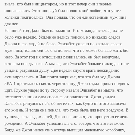
знала, кто был инициатором, но в этот вечер они впервые
поцеловались. Этот поцелуй был полон такой любви, что у нее
коленки подгибались. Она поняла, что он единственный мужчина
для нее.
На пятый год Джон был на задании. Его команда исчезла, их не
было уже неделю. Усиленно велись поиски, но никаких следов
Джона и его людей не было. Элизабет ужасно не хватало своего
мужчины, только сейчас она поняла, что не может больше жить без
него. За этот год их отношения развивались, он был воздухом,
которым она дышала. А мысль, что Элизабет больше никогда его не
увидит, разрывала душу. Две недели спустя врата неожиданно
активировались, и Чак почти закричал, что это был код Джона.
ЗВА-1 промчалось сквозь червоточину, Джон отдал приказ поднять
щит. Глухие удары по ту сторону навели Элизабет на мысль, что
путешественники едва спаслись от опасности. Джон увидел
Элизабет, ринулся к ней, обнял ее так, как будто от этого зависела
его жизнь. И тогда она поняла, что тоже была для него воздухом. В
ту ночь, лежа рядом с ней, Джон извинялся, что пропустил ее день
рождения. А Элизабет успокаивала его, говоря, что это неважно.
Когда же Джон непонятно откуда вытащил маленькую коробочку,