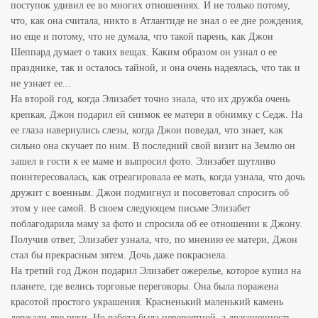
поступок удивил ее во многих отношениях. И не только потому,
что, как она считала, никто в Атлантиде не знал о ее дне рождения,
но еще и потому, что не думала, что такой парень, как Джон
Шеппард думает о таких вещах. Каким образом он узнал о ее
празднике, так и осталось тайной, и она очень надеялась, что так и
не узнает ее...
На второй год, когда Элизабет точно знала, что их дружба очень
крепкая, Джон подарил ей снимок ее матери в обнимку с Седж. На
ее глаза навернулись слезы, когда Джон поведал, что знает, как
сильно она скучает по ним. В последний свой визит на Землю он
зашел в гости к ее маме и выпросил фото. Элизабет шутливо
поинтересовалась, как отреагировала ее мать, когда узнала, что дочь
дружит с военным. Джон подмигнул и посоветовал спросить об
этом у нее самой. В своем следующем письме Элизабет
поблагодарила маму за фото и спросила об ее отношении к Джону.
Получив ответ, Элизабет узнала, что, по мнению ее матери, Джон
стал бы прекрасным зятем. Дочь даже покраснела.
На третий год Джон подарил Элизабет ожерелье, которое купил на
планете, где велись торговые переговоры. Она была поражена
красотой простого украшения. Красненький маленький камень
держали две руки. Но работа была невероятной, а драгоценность