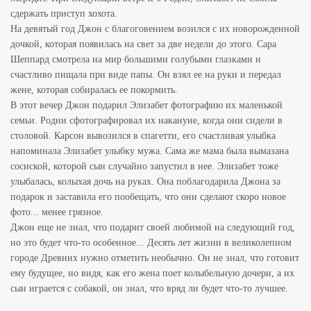
сдержать приступ хохота.
На девятый год Джон с благоговением возился с их новорожденной
дочкой, которая появилась на свет за две недели до этого. Сара
Шеппард смотрела на мир большими голубыми глазками и
счастливо пищала при виде папы. Он взял ее на руки и передал
жене, которая собиралась ее покормить.
В этот вечер Джон подарил Элизабет фотографию их маленькой
семьи. Родни сфотографировал их накануне, когда они сидели в
столовой. Карсон вывозился в спагетти, его счастливая улыбка
напоминала Элизабет улыбку мужа. Сама же мама была вымазана
сосиской, которой сын случайно запустил в нее. Элизабет тоже
улыбалась, колыхая дочь на руках. Она поблагодарила Джона за
подарок и заставила его пообещать, что они сделают скоро новое
фото... менее грязное.
Джон еще не знал, что подарит своей любимой на следующий год,
но это будет что-то особенное... Десять лет жизни в великолепном
городе Древних нужно отметить необычно. Он не знал, что готовит
ему будущее, но видя, как его жена поет колыбельную дочери, а их
сын играется с собакой, он знал, что вряд ли будет что-то лучшее.