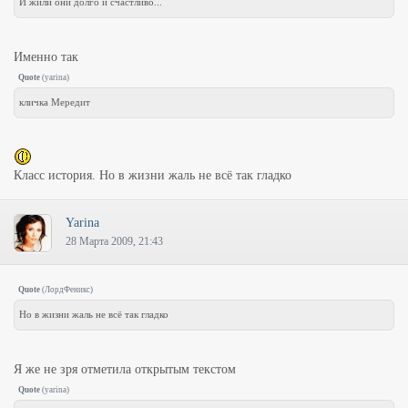
И жили они долго и счастливо...
Именно так
Quote
(
yarina
)
кличка Мередит
Класс история. Но в жизни жаль не всё так гладко
Yarina
28 Марта 2009, 21:43
Quote
(
ЛордФеникс
)
Но в жизни жаль не всё так гладко
Я же не зря отметила открытым текстом
Quote
(
yarina
)