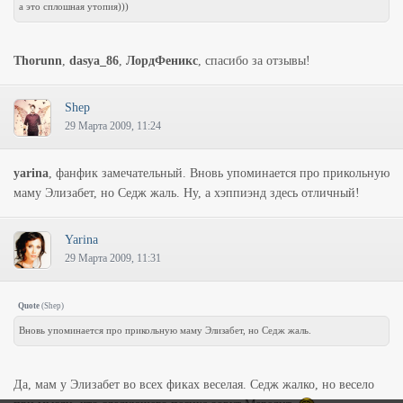
а это сплошная утопия)))
Thorunn
,
dasya_86
,
ЛордФеникс
, спасибо за отзывы!
Shep
29 Марта 2009, 11:24
yarina
, фанфик замечательный. Вновь упоминается про прикольную
маму Элизабет, но Седж жаль. Ну, а хэппиэнд здесь отличный!
Yarina
29 Марта 2009, 11:31
Quote
(
Shep
)
Вновь упоминается про прикольную маму Элизабет, но Седж жаль.
Да, мам у Элизабет во всех фиках веселая. Седж жалко, но весело