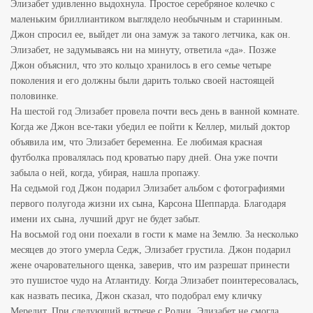
Элизабет удивленно выдохнула. Простое серебряное колечко с
маленьким бриллиантиком выглядело необычным и старинным.
Джон спросил ее, выйдет ли она замуж за такого летчика, как он.
Элизабет, не задумываясь ни на минуту, ответила «да». Позже
Джон объяснил, что это кольцо хранилось в его семье четыре
поколения и его должны были дарить только своей настоящей
половинке.
На шестой год Элизабет провела почти весь день в ванной комнате.
Когда же Джон все-таки убедил ее пойти к Келлер, милый доктор
объявила им, что Элизабет беременна. Ее любимая красная
футболка провалялась под кроватью пару дней. Она уже почти
забыла о ней, когда, убирая, нашла пропажу.
На седьмой год Джон подарил Элизабет альбом с фотографиями
первого полугода жизни их сына, Карсона Шеппарда. Благодаря
имени их сына, лучший друг не будет забыт.
На восьмой год они поехали в гости к маме на Землю. За несколько
месяцев до этого умерла Седж, Элизабет грустила. Джон подарил
жене очаровательного щенка, заверив, что им разрешат принести
это пушистое чудо на Атлантиду. Когда Элизабет поинтересовалась,
как назвать песика, Джон сказал, что подобрал ему кличку
Мередит. При следующий встрече с Родни, Элизабет не смогла