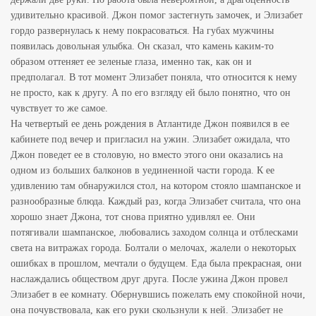
удивительно красивой. Джон помог застегнуть замочек, и Элизабет
гордо развернулась к нему покрасоваться. На губах мужчины
появилась довольная улыбка. Он сказал, что камень каким-то
образом оттеняет ее зеленые глаза, именно так, как он и
предполагал. В тот момент Элизабет поняла, что относится к нему
не просто, как к другу. А по его взгляду ей было понятно, что он
чувствует то же самое.
На четвертый ее день рождения в Атлантиде Джон появился в ее
кабинете под вечер и пригласил на ужин. Элизабет ожидала, что
Джон поведет ее в столовую, но вместо этого они оказались на
одном из больших балконов в уединенной части города. К ее
удивлению там обнаружился стол, на котором стояло шампанское и
разнообразные блюда. Каждый раз, когда Элизабет считала, что она
хорошо знает Джона, тот снова приятно удивлял ее. Они
потягивали шампанское, любовались заходом солнца и отблесками
света на витражах города. Болтали о мелочах, жалели о некоторых
ошибках в прошлом, мечтали о будущем. Еда была прекрасная, они
наслаждались обществом друг друга. После ужина Джон провел
Элизабет в ее комнату. Обернувшись пожелать ему спокойной ночи,
она почувствовала, как его руки скользнули к ней. Элизабет не