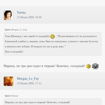
Yarina
23 Июня 2009, 16:59
Quote
(
Morgan_Le_Fay
)
Тока Шеппард у вас какой-то жадный))
- "Подполковник тут же расплылся в
блаженной улыбке и, видимо, пока Эван не передумал, ухватил с тарелки булочку
и впился в неё зубами. И вторую тут же в руку взял. "
Или голодный))
Марина, он три дня сидел в тюрьме! Конечно, голодный!
Morgan_Le_Fay
23 Июня 2009, 17:11
Quote
(
Yarina
)
Марина, он три дня сидел в тюрьме! Конечно, голодный!