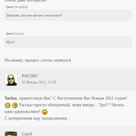
Очень даже интересно!
Quote
(
Jess@@@
)
Девушки, как там процесс написания?
Quote
(
Yarina
)
Идет!
По-моему, процесс слегка затянулся
PAV2807
05 Января 2011, 15:59
Yarina
, приветствую Вас! С Наступившем Вас Новым 2011 годом!
Рассказ просто обалденный, моря юмора... Ура!!! Читать
одно удовольствие!
С нетерпением жду продолжения...
СоюЗ