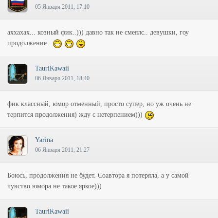
05 Января 2011, 17:10
аххахах... козный фик..))) давно так не смеялс.. девушки, гоу
продолжение..
TauriKawaii
06 Января 2011, 18:40
фик классный, юмор отменный, просто супер, но уж очень не
терпится продолжения) жду с нетерпением)))
Yarina
06 Января 2011, 21:27
Боюсь, продолжения не будет. Соавтора я потеряла, а у самой
чувство юмора не такое яркое)))
TauriKawaii