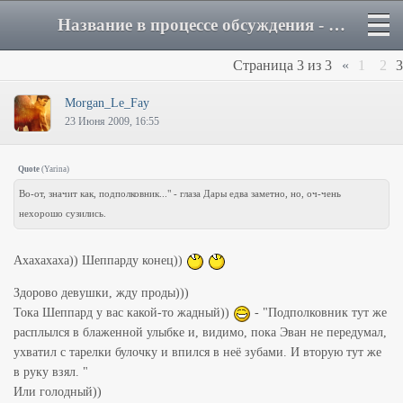
Название в процессе обсуждения - Страница 3 - Форум
Страница
3
из
3
«
1
2
3
Morgan_Le_Fay
23 Июня 2009, 16:55
Quote
(
Yarina
)
Во-от, значит как, подполковник..." - глаза Дары едва заметно, но, оч-чень
нехорошо сузились.
Ахахахаха)) Шеппарду конец))
Здорово девушки, жду проды)))
Тока Шеппард у вас какой-то жадный))
- "Подполковник тут же
расплылся в блаженной улыбке и, видимо, пока Эван не передумал,
ухватил с тарелки булочку и впился в неё зубами. И вторую тут же
в руку взял. "
Или голодный))