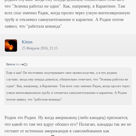
что "Зеленка работал не один". Как, например, в Карантине. Там
всех спас именно Радек, когда пролез через узкую вентиляционную
трубу и отключил самоуничтожение и карантин. А Родни потом
заявил, что "работала команда".
Kitten
25 Февраля 2016, 21:15
Цитата
iris
(
)
Еще и как! Он постоянно подчеркивает свое превосходство, а в тех редких
случаях. когда ему некуда деваться, обязательно отмечает, что "Зеленка работал не
один". Как, например, в Карантине. Там всех спас именно Радек, когда пролез через
узкую вентиляционную трубу и отключил самоуничтожение и карантин. А Родни
потом заявил, что "работала команда".
Родни это Родни. Ну когда американец (либо канадец) признается,
что какой-то там чех вдруг обошел его? Полагаю, канадцы так же не
отстают от истинных американцев в самолюбовании как