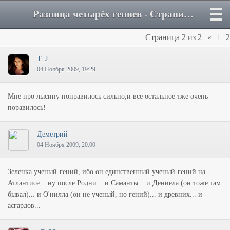
Разница четырёх гениев - Страница 2 - Форум
Страница
2
из
2
«
1
2
T_J
04 Ноября 2009, 19:29
Мне про лысину понравилось сильно,и все остальное тже очень
поравилось!
Деметрий
04 Ноября 2009, 20:00
Зеленка ученый-гений, ибо он единственный ученый-гений на
Атлантисе... ну после Родни... и Саманты... и Дениела (он тоже там
бывал)... и О'нилла (он не ученый, но гений)... и древних... и
асгардов...