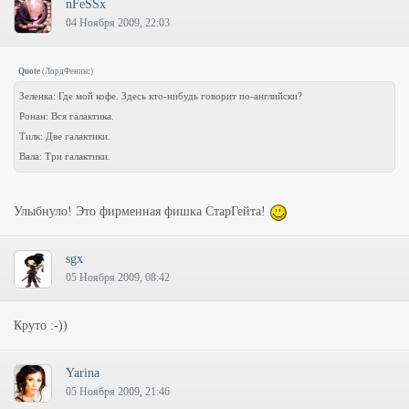
nFeSSx
04 Ноября 2009, 22:03
Quote
(
ЛордФеникс
)
Зеленка: Где мой кофе. Здесь кто-нибудь говорит по-английски?
Ронан: Вся галактика.
Тилк: Две галактики.
Вала: Три галактики.
Улыбнуло! Это фирменная фишка СтарГейта!
sgx
05 Ноября 2009, 08:42
Круто :-))
Yarina
05 Ноября 2009, 21:46