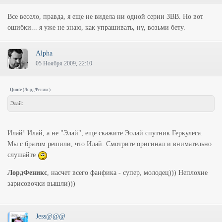
Все весело, правда, я еще не видела ни одной серии ЗВВ. Но вот
ошибки... я уже не знаю, как упрашивать, ну, возьми бету.
Alpha
05 Ноября 2009, 22:10
Quote
(
ЛордФеникс
)
Элай:
Илай! Илай, а не "Элай", еще скажите Эолай спутник Геркулеса.
Мы с братом решили, что Илай. Смотрите оригинал и внимательно
слушайте
ЛордФеникс
, насчет всего фанфика - супер, молодец))) Неплохие
зарисовочки вышли)))
Jess@@@