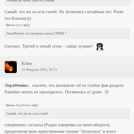
Зеленка не гений ,просто ученый.
Самый, что ни на есть гений. На Атлантисе случайных нет. Разве
что Кэвонах)))
Цитата
hyper
(
)
ЛордФеникс ты смотриш сериал ГРАНЬ ?
Смотрел. Третий и пятый сезон - самые лучшие!
Kitten
16 Февраля 2016, 20:13
ЛордФеникс
, спасибо, что вытащили сеё из глубин фан-раздела.
Раньбше читать не приходилось. Посмеялась от души. :D
Цитата
ЛордФеникс
(
)
Самый, что ни на есть гений.
совершенно согласна (Родни наверняка на меня обидится,
предпочитая быть единственным гением "Атлантиса" и всего