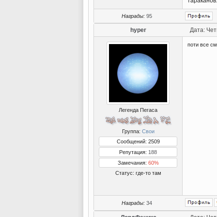
тараканов
Награды:
95
hyper
Дата: Чет
поти все см
Легенда Пегаса
Группа:
Свои
Сообщений: 2509
Репутация:
188
Замечания:
60%
Статус:
где-то там
Награды:
34