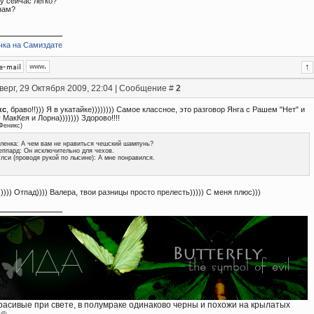
у сейчас легко?
нам?
чка на Самиздате
верг, 29 Октября 2009, 22:04 | Сообщение #
2
кс
, браво!!))) Я в укатайке)))))))) Самое классное, это разговор Янга с Рашем "Нет" и
 МакКея и Лорна))))))) Здорово!!!!
Феникс
)
ленка: А чем вам не нравиться чешский шампунь?
ппард: Он исключительно для чехов.
лси (проводя рукой по лысине): А мне понравился.
)))) Отпад)))) Валера, твои разницы просто прелесть))))) С меня плюс)))
красивые при свете, в полумраке одинаково черны и похожи на крылатых