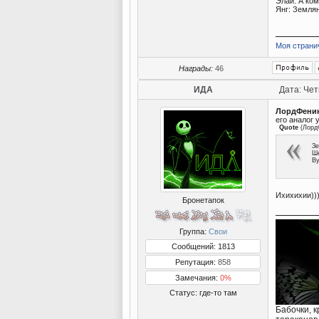
Элай: А ком
Янг: Земля
Моя страни
Награды:
46
ИДА
Дата: Чет
ЛордФени
его аналог у
Quote
(
Лорд
Зе
Ше
Ву
Ихихихии)))
Бронетапок
Группа:
Свои
Сообщений: 1813
Репутация:
858
Замечания:
0%
Статус:
где-то там
Бабочки, 