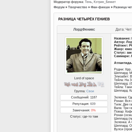
Модератор форума:
Тень
,
Кэтрин_Беккет
Форум
»
Творчество
»
Фан-фикшн
»
Разница че
РАЗНИЦА ЧЕТЫРЁХ ГЕНИЕВ
ЛордФеникс
Дата: Чет
Название: 
Автор: Ло
Рейтинг: P
Жанр: юмо
Статус: за
Саммари: 
Атлантида.
Родни: Хрр
Шеппард: М
Элизабет: В
Lord of space
Тейла: На З
Шеппард: (б
Тейла: Таки
Шеппард: К
Группа:
Свои
Зеленка: Гд
Сообщений: 1187
Ронан: Вся 
Репутация:
609
Тилк: Две г
Вала: Три г
Замечания:
0%
Повар: Коф
Ронан (осм
Статус:
где-то там
Шеппард (пр
Зеленка: А
Шеппард: О
Вулси (пров