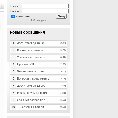
E-mail:
Пароль:
запомнить
Забыл пароль
НОВЫЕ СООБЩЕНИЯ
1
Досчитаем до 10 000
(18:44)
2
Во что вы сейчас иг...
(23:37)
3
Угадываем фильм по ...
(08:12)
4
Просмотр ЗВ :)
(22:40)
5
Что вы знаете о зве...
(20:55)
6
Вопросы и предложен...
(14:59)
7
Досчитаем до 12 000
(21:25)
8
Рекомендуем к просм...
(17:45)
9
сложный вопрос по з...
(13:50)
10
1-2 сезоны + вэб-эп...
(09:06)