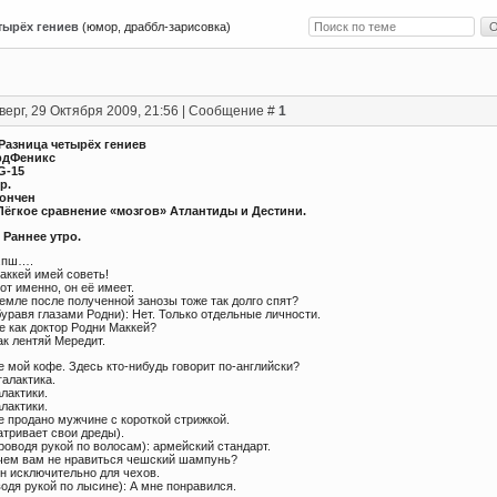
тырёх гениев
(юмор, драббл-зарисовка)
верг, 29 Октября 2009, 21:56 | Сообщение #
1
Разница четырёх гениев
рдФеникс
G-15
р.
кончен
Лёгкое сравнение «мозгов» Атлантиды и Дестини.
 Раннее утро.
..пш….
аккей имей советь!
от именно, он её имеет.
емле после полученной занозы тоже так долго спят?
уравя глазами Родни): Нет. Только отдельные личности.
е как доктор Родни Маккей?
ак лентяй Мередит.
е мой кофе. Здесь кто-нибудь говорит по-английски?
галактика.
алактики.
алактики.
е продано мужчине с короткой стрижкой.
атривает свои дреды).
оводя рукой по волосам): армейский стандарт.
 чем вам не нравиться чешский шампунь?
н исключительно для чехов.
одя рукой по лысине): А мне понравился.