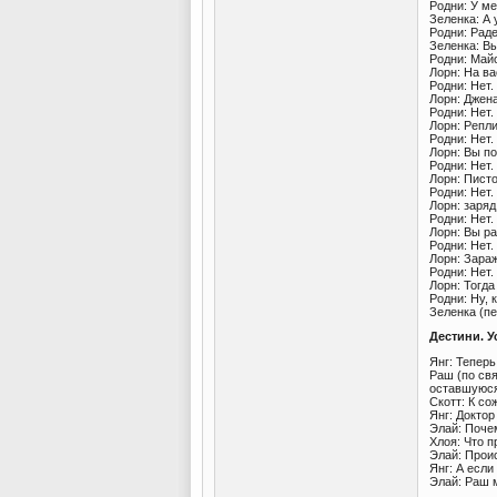
Родни: У ме
Зеленка: А 
Родни: Рад
Зеленка: В
Родни: Майо
Лорн: На в
Родни: Нет.
Лорн: Джен
Родни: Нет.
Лорн: Репл
Родни: Нет.
Лорн: Вы п
Родни: Нет.
Лорн: Пист
Родни: Нет.
Лорн: заряд
Родни: Нет.
Лорн: Вы р
Родни: Нет.
Лорн: Зара
Родни: Нет.
Лорн: Тогда
Родни: Ну, 
Зеленка (п
Дестини. 
Янг: Теперь
Раш (по свя
оставшуюся
Скотт: К с
Янг: Доктор
Элай: Поче
Хлоя: Что 
Элай: Прои
Янг: А если
Элай: Раш 