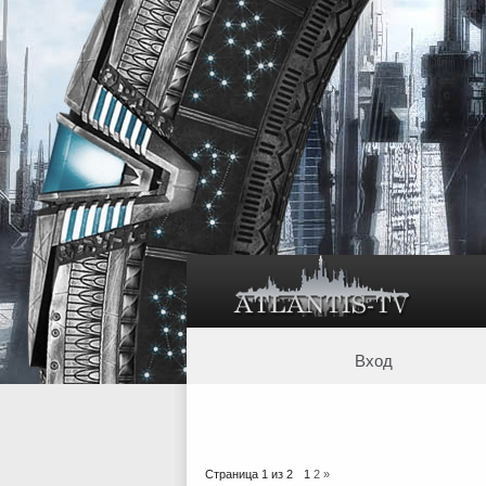
Вход
Страница
1
из
2
1
2
»