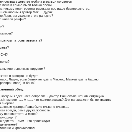
ня сестра в детстве любила играться со светом.
у меня в семье были только свечи.
ек, никому неинтересны рассказы про ваше бедное детство.
ы невыносимы доктор Мак…..Дурак.
р Лорн, вы укажите это в рапорте?
ас напали рейфы?
аи?
икаторы?
отратили патроны автомата?
олета?
 С-4?
анены?
жены инопланетным вирусом?
 этого в рапорте не будет.
класс. Ладно, если башня не идёт к Маккею, Маккей идёт в башню!
ереспрашивая): в баню?
Условный обед.
, когда мы здесь все собрались, доктор Раш объяснит нам ситуацию.
зи): вы все г…. А г….. что должно делать? Для начала хотя бы не тратить
 энергию.
ожаленью доктора Раша было слышно плохо….
 как всегда, сама дружелюбность.
му все смотрят на меня?
происходит?
сходит то …эмм.. что происходит.
 детальнее?
меня не информировал.