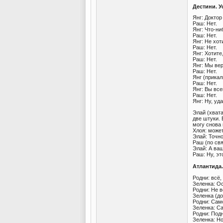
Дестини. У
Янг: Доктор
Раш: Нет.
Янг: Что-н
Раш: Нет.
Янг: Не хот
Раш: Нет.
Янг: Хотите
Раш: Нет.
Янг: Мы ве
Раш: Нет.
Янг (прика
Раш: Нет.
Янг: Вы все
Раш: Нет.
Янг: Ну, уда
Элай (хвата
две штуки. 
могу снова 
Хлоя: може
Элай: Точно
Раш (по св
Элай: А ва
Раш: Ну, эт
Атлантида.
Родни: всё,
Зеленка: О
Родни: Не в
Зеленка (до
Родни: Сам
Зеленка: Са
Родни: Подн
Зеленка: Но