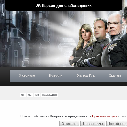
Версия для слабовидящих
О сериале
Новости
Эпизод Гид
Скачать
RSS
PDA
НиС
Stargate FANDOM
Новые сообщения
·
Вопросы и предложения
·
Правила форума
·
Поис