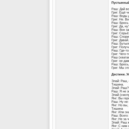
Пустынный
Раш: Дай в
Григ: Ещё ч
Раш: Воды 
Григ: Не. Во
Раш: Брось
Григ: Да, ну
Раш: Вон за
Григ: Серьё
Раш: Спор
Григ: Давай
Раш: Бутыл
Григ: Получ
Раш: Где-то
Григ: Чего-т
Раш (хватая
Григ: не дам
Раш: Брось,
Григ: Мы эт
Дестини. У
Элай: Раш,
Тишина.
Элай: Раш?
Раш: Я не з
Элай (смот
Янг: Вы гер
Раш: Ну не
Янг: Но вы,
Тишина
Янг: Или зн
Раш: Всего
Янг: Не за ч
Элай: Раш 
Янг: С ним 