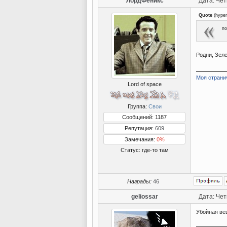
ЛордФеникс
Дата: Чет
Quote
(
hyper
по
Родни, Зел
Моя страни
Lord of space
Группа:
Свои
Сообщений: 1187
Репутация:
609
Замечания:
0%
Статус:
где-то там
Награды:
46
geliossar
Дата: Чет
Убойная ве