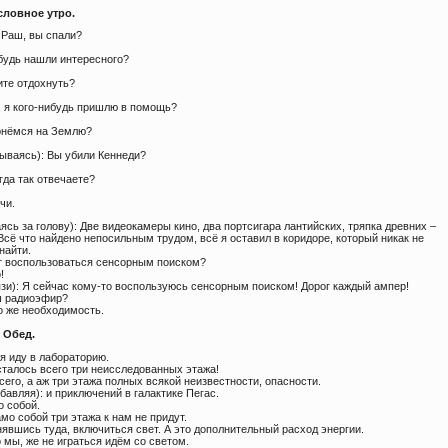
словное утро.
 Раш, вы спали?
ибудь нашли интересного?
ите отдохнуть?
, я кого-нибудь пришлю в помощь?
рнёмся на Землю?
лываясь): Вы убили Кеннеди?
гда так отвечаете?
чи.
ясь за голову): Две видеокамеры кино, два портсигара лантийских, тряпка древних –
Всё что найдено непосильным трудом, всё я оставил в коридоре, который никак не
найти.
т воспользоваться сенсорным поиском?
!
язи): Я сейчас кому-то воспользуюсь сенсорным поиском! Дорог каждый ампер!
ш радиоэфир?
о же необходимость.
 Обед.
 я иду в лабораторию.
сталось всего три неисследованных этажа!
сего, а аж три этажа полных всякой неизвестности, опасности.
бавляя): и приключений в галактике Пегас.
о собой.
мо собой три этажа к нам не придут.
явшись туда, включиться свет. А это дополнительный расход энергии.
 мы, же не играться идём со светом.