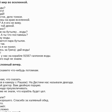
 мир во вселенной.
оды?
его!
дай!
сток, дело тонкое.
 мы на краю вселенной.
? А я его не вижу.
 той дюной.
зно?
им на бутылку…воды?
. А ты что поставишь?
ку воды.
ается пара бутылок.
 так.
о я не понял.
сь за Грига): дай воды!
!
 у нас на корабле 91567 галлонов воды.
ого ещё не знаем.
словный вечер.
 скажите что-нибудь потомкам.
наю, что сказать.
ря в камеру с Рашем): На Дестини нас называли двагада.
ой доктор. Вам двойную порцию.
 надо преувеличивать.
 же не знали, что корабль будет цел.
али?
 хорошего. Спасибо за халявный обед.
то.
жжёт.
сложно.