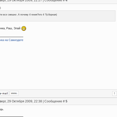
верг, 29 Октября 2009, 22:27 | Сообщение #
4
)
ти все смешно .А почему 4 гения?кто 4 ?(сборная)
енка, Раш, Элай
чка на Самиздате
верг, 29 Октября 2009, 22:38 | Сообщение #
5
щь.