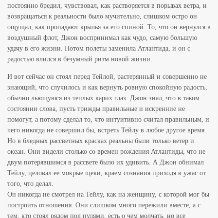
постоянно бредил, чувствовал, как растворяется в порывах ветра, и
возвращаться к реальности было мучительно, слишком остро он
ощущал, как пропадают крылья за его спиной. То, что он вернулся в
воздушный флот, Джон воспринимал как чудо, самую большую
удачу в его жизни. Потом полеты заменила Атлантида, и он с
радостью влился в безумный ритм новой жизни.
И вот сейчас он стоял перед Тейлой, растерянный и совершенно не
знающий, что случилось и как вернуть ровную спокойную радость,
обычно льющуюся из теплых карих глаз. Джон знал, что в таком
состоянии слова, пусть трижды правильные и искренние не
помогут, а потому сделал то, что интуитивно считал правильным, и
чего никогда не совершил бы, встреть Тейлу в любое другое время.
Но в бледных рассветных красках реальны были только ветер и
океан. Они видели столько со времен рождения Атлантиды, что не
двум потерявшимся в рассвете было их удивить. А Джон обнимал
Тейлу, целовал ее мокрые щеки, краем сознания приходя в ужас от
того, что делал.
Он никогда не смотрел на Тейлу, как на женщину, с которой мог бы
построить отношения. Они слишком много пережили вместе, а с
тем, кто стоял рядом под пулями, есть о чем молчать, но все