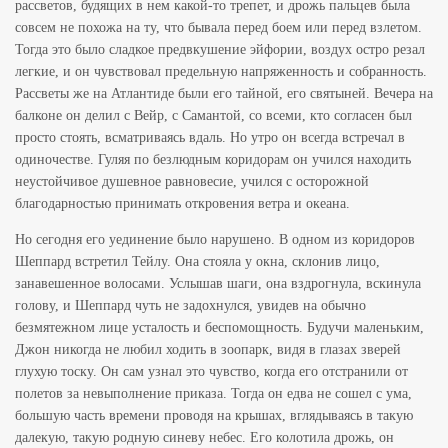
рассветов, будящих в нем какой-то трепет, и дрожь пальцев была
совсем не похожа на ту, что бывала перед боем или перед взлетом.
Тогда это было сладкое предвкушение эйфории, воздух остро резал
легкие, и он чувствовал предельную напряженность и собранность.
Рассветы же на Атлантиде были его тайной, его святыней. Вечера на
балконе он делил с Вейр, с Самантой, со всеми, кто согласен был
просто стоять, всматриваясь вдаль. Но утро он всегда встречал в
одиночестве. Гуляя по безлюдным коридорам он учился находить
неустойчивое душевное равновесие, учился с осторожной
благодарностью принимать откровения ветра и океана.
Но сегодня его уединение было нарушено. В одном из коридоров
Шеппард встретил Тейлу. Она стояла у окна, склонив лицо,
занавешенное волосами. Услышав шаги, она вздрогнула, вскинула
голову, и Шеппард чуть не задохнулся, увидев на обычно
безмятежном лице усталость и беспомощность. Будучи маленьким,
Джон никогда не любил ходить в зоопарк, видя в глазах зверей
глухую тоску. Он сам узнал это чувство, когда его отстранили от
полетов за невыполнение приказа. Тогда он едва не сошел с ума,
большую часть времени проводя на крышах, вглядываясь в такую
далекую, такую родную синеву небес. Его колотила дрожь, он