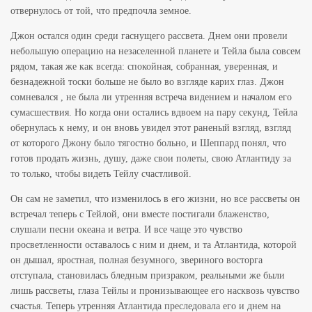
отвернулось от той, что предпочла земное.
Джон остался один среди гаснущего рассвета. Днем они провели
небольшую операцию на незаселенной планете и Тейла была совсем
рядом, такая же как всегда: спокойная, собранная, уверенная, и
безнадежной тоски больше не было во взгляде карих глаз. Джон
сомневался , не была ли утренняя встреча видением и началом его
сумасшествия. Но когда они остались вдвоем на пару секунд, Тейла
обернулась к нему, и он вновь увидел этот раненый взгляд, взгляд
от которого Джону было тягостно больно, и Шеппард понял, что
готов продать жизнь, душу, даже свои полеты, свою Атлантиду за
то только, чтобы видеть Тейлу счастливой.
Он сам не заметил, что изменилось в его жизни, но все рассветы он
встречал теперь с Тейлой, они вместе постигали блаженство,
слушали песни океана и ветра. И все чаще это чувство
просветленности оставалось с ним и днем, и та Атлантида, которой
он дышал, яростная, полная безумного, звериного восторга
отступала, становилась бледным призраком, реальными же были
лишь рассветы, глаза Тейлы и пронизывающее его насквозь чувство
счастья. Теперь утренняя Атлантида преследовала его и днем на