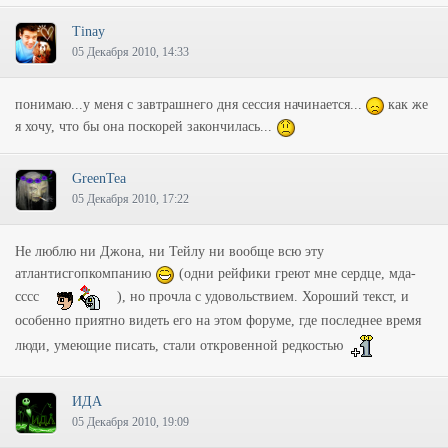
Tinay
05 Декабря 2010, 14:33
понимаю...у меня с завтрашнего дня сессия начинается...
как же
я хочу, что бы она поскорей закончилась...
GreenTea
05 Декабря 2010, 17:22
Не люблю ни Джона, ни Тейлу ни вообще всю эту
атлантисгопкомпанию
(одни рейфики греют мне сердце, мда-
сссс
), но прочла с удовольствием. Хороший текст, и
особенно приятно видеть его на этом форуме, где последнее время
люди, умеющие писать, стали откровенной редкостью
ИДА
05 Декабря 2010, 19:09