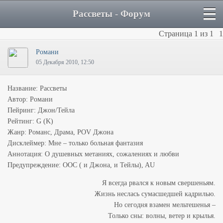
Рассветы - Форум
Страница
1
из
1
1
Романи
05 Декабря 2010, 12:50
Название: Рассветы
Автор: Романи
Пейринг: Джон/Тейла
Рейтинг: G (K)
Жанр: Романс, Драма, POV Джона
Дисклеймер: Мне – только больная фантазия
Аннотация: О душевных метаниях, сожалениях и любви
Предупреждение: OOC ( и Джона, и Тейлы), AU
Я всегда рвался к новым свершеньям.
Жизнь неслась сумасшедшей кадрилью.
Но сегодня взамен мельтешенья –
Только сны: волны, ветер и крылья.