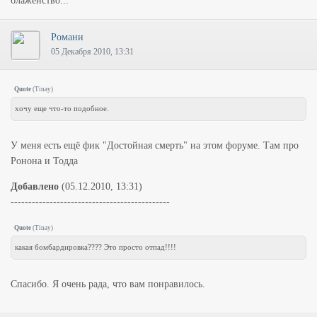
блаженство...
Романи
05 Декабря 2010, 13:31
Quote
(
Tinay
)
хочу еще что-то подобное.
У меня есть ещё фик "Достойная смерть" на этом форуме. Там про
Ронона и Тодда
Добавлено
(05.12.2010, 13:31)
---------------------------------------------
Quote
(
Tinay
)
какая бомбардировка???? Это просто отпад!!!!
Спасибо. Я очень рада, что вам понравилось.