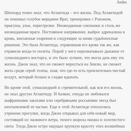
Aedes
Шеппард точно знал, что Атлантида – его жизнь. Под Атлантидой
он понимал голубое мерцание Врат, тренировки с Рононом,
прыгуны, ульи, перестрелки. Неожиданные союзники и столь же
неожиданные враги. Постоянное напряжение, выброс адреналина в
кровь, внезапные озарения и следующие за ними судьбоносные
решения. Это была Атлантида, отравившая его кровь так же, как
отравили когда-то полеты. Порой у него перехватывало дыхание от
сумасшедшего восторга, и это было лучшее, что могла дать ему эта
жизнь. Джон знал, что не сможет вернуться на Землю, не сможет
жить среди серой толпы, зная, что где-то есть пронзительно-чистый
воздух, который больно и сладко вдыхать.
Но кроме этой, сумасшедшей и стремительной, как вся его жизнь,
он знал другую Атлантиду. И балкон, откуда он любовался
шафранными закатами или серебряными россыпями звезд был
неотъемлемой ее частью. Еще к этой Атлантиде относились
утренние прогулки, когда Джон открывал для себя новый мир,
состоящий из ласкового ветра, тихого шороха океана и золотистого
света. Тогда Джон остро ощущал хрупкую красоту этих волшебных