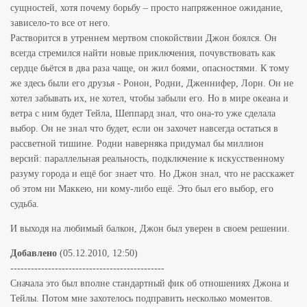
сущностей, хотя почему борьбу – просто напряженное ожидание,
зависело-то все от него.
Растворится в утреннем мертвом спокойствии Джон боялся. Он
всегда стремился найти новые приключения, почувствовать как
сердце бьётся в два раза чаще, он жил боями, опасностями. К тому
же здесь были его друзья - Ронон, Родни, Дженнифер, Лорн. Он не
хотел забывать их, не хотел, чтобы забыли его. Но в мире океана и
ветра с ним будет Тейла, Шеппард знал, что она-то уже сделала
выбор. Он не знал что будет, если он захочет навсегда остаться в
рассветной тишине. Родни наверняка придумал бы миллион
версий: параллельная реальность, подключение к искусственному
разуму города и ещё бог знает что. Но Джон знал, что не расскажет
об этом ни Маккею, ни кому-либо ещё. Это был его выбор, его
судьба.
И выходя на любимый балкон, Джон был уверен в своем решении.
Добавлено
(05.12.2010, 12:50)
---------------------------------------------
Сначала это был вполне стандартный фик об отношениях Джона и
Тейлы. Потом мне захотелось подправить несколько моментов.