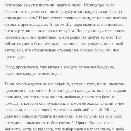
разговоры кажутся пустыми, надуманными. Их будущее было
обреченно, но разве есть место разуму в час, когда краски блекнут,
стирая реальность? И вот, спустя полчаса они сидят на полу, пытаясь
осознать произошедшее. А потом Шеппард окончательно посылает
все к черту, вновь склоняясь к ее губам. Поцелуй получается почти
невесомым, очень трепетным, Джон редко так целует кого-то. Но
сейчас старается быть нежным, опасаясь снова увидеть несчастный
взгляд той, кто стремительно становилась гораздо большим, чем
просто друг.
Город просыпается, уже витает в воздухе легкое возбуждение,
радостное ожидание нового дня.
Тейла освобождается из его объятий, встает и тихо, почти шепотом
произносит: «Спасибо». В ее взгляде легкая грусть, она, как и Джон
понимает, что это нельзя назвать любовью, просто это была та
помощь, в которой она нуждалась, и Джон ее оказал. Она ни о чем
не жалела, став счастливой матерью и любимой женой. Ей ведь
даже не пришлось уходить из команды, к ее услугам все ещё были
все чудеса и опасности этой вселенной. Просто бывали такие
моменты, когда ей казалось, что выбор сделан неправильно, и небо