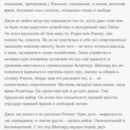
операциях, тренировках с Рононом, совещаниях, и ночью, вытесняя
яркие, безумные сны о полетах, полынных степях и свободе.
Джон не любил когда ему навязывали что-то, пусть даже этим чем-
то были тихое радостное спокойствие и мелодичный смех Тейлы.
Он хотел рассказать об этом кому-то, Родни или Ронону, они
поняли бы, помогли. Но он не чувствовал в себе сил сопротивляться
ласковому нежному шепоту, более того – он хотел остаться навсегда
в мире, застывшем в своем спокойствии. Лишь упрямство и
желание идти наперекор заставляли его все ещё держатся за
прежнюю неистовую и стремительную Атлантиду. Шеппард все же
попытался вырваться из паутины своих грез, шагнул за обедом к
столику Ронона, твердо зная что расскажет все, и… не
почувствовал сопротивления. Им вновь овладела такая живая, такая
яркая Атлантида. Он сделал ещё шаг и до него дошло. Ему
предлагали выбор. Он волен был отказаться от хрупкой красоты
утра ради прежней бурной и свободной жизни.
Джон так ничего и не рассказал Ронону. Одно дело – вырваться из
лап наваждения, и совсем другое – сделать выбор. Окончательный и
бесповоротный. С тех пор Шеппард ощущал борьбу двух