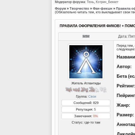
Модератор форума:
Тень
,
Кэтрин_Беккет
Форум
»
Творчество
»
Фан-фикшн
»
Правила о
(Обязательно читать тем, кто выкладывает свои тв
ПРАВИЛА ОФОРМЛЕНИЯ ФИКОВ! + ПОМ
MIM
Дата: Пят
Перед тем, 
следующее
Названи
Автор:
Бета (ес
Житель Атлантиды
Рейтинг
Пейринг
Группа:
Свои
Сообщений: 829
Жанр:
Репутация:
5
Размер:
Замечания:
0%
Статус:
где-то там
Аннотац
Диклейм