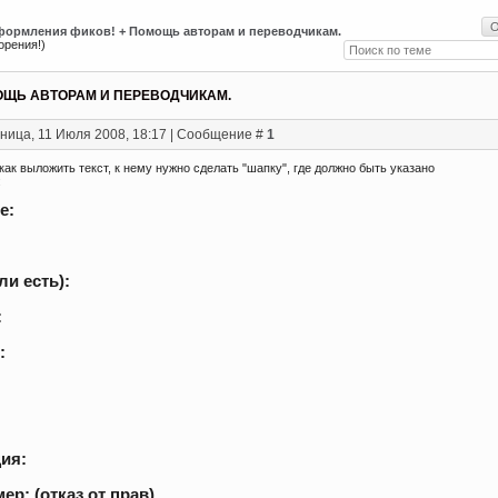
формления фиков! + Помощь авторам и переводчикам.
орения!)
ОЩЬ АВТОРАМ И ПЕРЕВОДЧИКАМ.
ница, 11 Июля 2008, 18:17 | Сообщение #
1
как выложить текст, к нему нужно сделать "шапку", где должно быть указано
:
е:
ли есть):
:
:
ия:
ер: (отказ от прав)