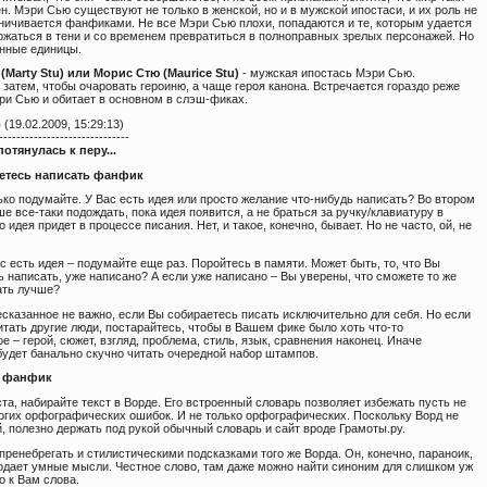
н. Мэри Сью существуют не только в женской, но и в мужской ипостаси, и их роль не
аничивается фанфиками. Не все Мэри Сью плохи, попадаются и те, которым удается
ржаться в тени и со временем превратиться в полноправных зрелых персонажей. Но
анные единицы.
(Marty Stu) или Морис Стю (Maurice Stu)
- мужская ипостась Мэри Сью.
затем, чтобы очаровать героиню, а чаще героя канона. Встречается гораздо реже
ри Сью и обитает в основном в слэш-фиках.
о
(19.02.2009, 15:29:13)
------------------------------
потянулась к перу...
етесь написать фанфик
ко подумайте. У Вас есть идея или просто желание что-нибудь написать? Во втором
е все-таки подождать, пока идея появится, а не браться за ручку/клавиатуру в
о идея придет в процессе писания. Нет, и такое, конечно, бывает. Но не часто, ой, не
ас есть идея – подумайте еще раз. Поройтесь в памяти. Может быть, то, что Вы
 написать, уже написано? А если уже написано – Вы уверены, что сможете то же
ать лучше?
есказанное не важно, если Вы собираетесь писать исключительно для себя. Но если
итать другие люди, постарайтесь, чтобы в Вашем фике было хоть что-то
е – герой, сюжет, взгляд, проблема, стиль, язык, сравнения наконец. Иначе
будет банально скучно читать очередной набор штампов.
е фанфик
та, набирайте текст в Ворде. Его встроенный словарь позволяет избежать пусть не
ногих орфографических ошибок. И не только орфографических. Поскольку Ворд не
, полезно держать под рукой обычный словарь и сайт вроде Грамоты.ру.
 пренебрегать и стилистическими подсказками того же Ворда. Он, конечно, параноик,
подает умные мысли. Честное слово, там даже можно найти синоним для слишком уж
о к Вам слова.