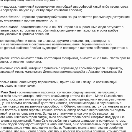
c
– рассказ, навеянный содержанием или общей атмосферой какой либо песни; сюда
ы переделки на уже существующие кричалки-сопелки;
rson fiction/
- героями произведений такого жанра являются реально существующие
ры, музыканты и прочие знаменитости;
erson slash/
- ассимиляция слэша на RPF, герои a.k.a. реальные люди вступают в
ьные связи, которыми в их обычной жизни даже и не пахло; категория требует
го указания в кратком описании.
не являющийся ни гетом, ни слэшем, другими словами, тот, в котором не
я и не упоминаются сексуальные взаимоотношения. Термин появился из
о general audience, “любая аудитория”, и восходит к системе рейтингов, принятых в
трывок, который может стать настоящим фанфиком, а может и не стать. Часто просто
совка, описание персонажа.
описание событий, которые случились с героями до событий сериала. К примеру,
сывающий жизнь маленького Джона или времена слцжбы в Афгане, считалась бы
теплые отношения между персонажами, приятный, ни к чему не обязывающий
т, радость и все такое.
Mary Sue)
- оригинальный персонаж, согласно общему мнению, являющийся
м либо самого автора, либо того, какой автор хотела бы быть. Мэри Сью обычно
слить, поскольку они все как одна сногсшибательно прекрасны и неописуемо умны.
, у них весьма необычный цвет глаз и волос, сложное мелодично звучащее имя,
шлое и сверхъестественные способности. Обычно они появляются, затмевают всех и
я в постель с теми героями канона, которых автор больше всего хотела бы видеть
нной, а затем спасают мир. Вслед за спасением мира они либо выходят за
ого канонического героя замуж, либо погибают героической смертью под дружные
тальных персонажей. Мэри Сью не любят ни в одном фандоме, в основном потому,
 фики людей побуждает интерес к каноническим, а не оригинальным персонажам, как
 и потрясающе умны последние ни были. Развитию сюжета они тоже не особенно
читывая, что они - само совершенство, и по всем признакам понятно, что мир таки