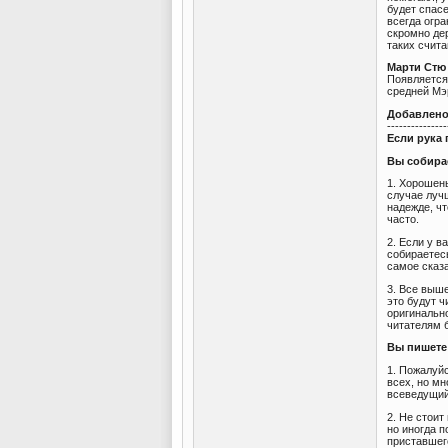
будет спасе
всегда огр
скромно де
таких счит
Марти Стю 
Появляется 
средней Мэ
Добавлен
---------------
Если рука 
Вы собира
1. Хорошень
случае лучш
надежде, чт
часто.
2. Если у в
собираетесь
самое сказ
3. Все выш
это будут ч
оригинально
читателям 
Вы пишет
1. Пожалуйс
всех, но м
всеведущий
2. Не стоит
но иногда 
приставшег