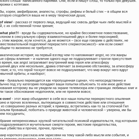
ского слэша" написанного парнями. Они, если и пишут слэш, то только про девушек.
ирожки с котятами.
бы, хореи, амфибрахии, анапесты, строфы, рифмы и белый стих – в общем вся
которую сподобится ваша не в меру творческая душа;
of view/
- рассказ от первого лица, ведущий нас сквозь дебри чьих-либо мыслей и
, с их собственной точки зрения;
what plot?/
- вроде бы содержательное, но крайне бессюжетное повествование,
уклоном в сексуальную сферу взаимоотношений двух и более персонажей;
 этим жанром, если хочется, да не можется – (все еще говорим о действиях, не
вествовательной подоплеки! перерастите спермотоксикоз!)– или если сюжет
общем-то жизненно не требуется;
аматическая история; на первый взгляд чем-то напоминает angst, но эти жанры
ые сферы влияния – и наличие одного еще не подразумевает строгое присутствия
то время, как angst затрагивает внутренний мир героя или атмосферу
шений двух или нескольких, драма отвечает за внешнюю обстановку, за атмосферу
твия; и то, что герой тоскует вовсе не подразумевает, что мир вокруг него вдруг
ивычной орбиты, и наоборот;
ene
- буквально переводится как «пропущенная сцена», что непосредственно и
бычно под эту категорию попадают ваши попытки объяснить то или иное действие
нования которому вы не увидели на экране телевизора или страницах любимых книг и
ли такое обоснование недопоняли, или не приняли вовсе;
x-over/
- этот жанр объединяет в себе все наши попытки перекрестного опыления
кино и прочих вселенных, вытекающих в совместное действие или отношения
из совершенно разных историй; к примеру, встретились как-то за стопочкой Гил
Уильям Кровавый, поболтать о природе животной и человеческой – уверена, им бы
чем посудачить;
брание непереносимых хрупкой читательской психикой издевательств, под которыми
 подразумеваются мучительные смерти героев, жестокие предательства,
ые убийства и прочее, прочее, прочее;
анр короткого рассказа или зарисовки на тему какой-либо мысли или события, и
а термину получилась тоже под стать;