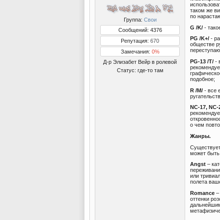
использова
таком же ви
по нараста
Группа:
Свои
G /K/
- тако
Сообщений: 4376
PG /K+/
- р
Репутация:
670
обществе р
переступаю
Замечания:
0%
PG-13 /T/
- 
Д-р Элизабет Вейр в ролевой
рекомендует
Статус:
где-то там
графическое
подобное;
R /M/
- все 
ругательств
NC-17, NC-
рекомендует
откровеннос
о чем повто
Жанры.
Существует
может быть 
Angst
– кат
переживани
или тривиал
полета ваше
Romance
–
оттенки роз
дальнейшим
метафизиче