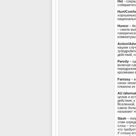
Het
- сокра
собираетес
Hurt/Comfo
хорошенько
национальн
Humor
– бе
– смело выб
гомерическ
клавиатуры
Action/Adv
нашем случ
зубодробит
действий, с
Parody
– од
включая са
передразнив
кроликами 
Fantasy
– в
своих нена
племени из
AU /alterna
целом и ест
действия; 
Вселенной, 
самое боль
называют «
Slash
– поп
этим опреде
слэш – это
что требует
У слэша ест