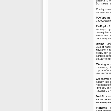
видела "муж
Вот такие п
Poetry
– ям
лирика, на 
POV /point 
рассуждений
PWP /plot? 
нередко с 
пользуйтесь
имеющих по
рассказу в 
Drama
– др
имеют разн
другого; в 
взаимоотно
самого дейс
сойдет с пр
Missing sc
означает; о
героя, обос
комиксов, и
Crossover /
различных 
персонажей 
Гриссом и 
нашлось о 
Darkfic
– со
вариативно
злонамеренн
Vignette
– ж
расшифровк