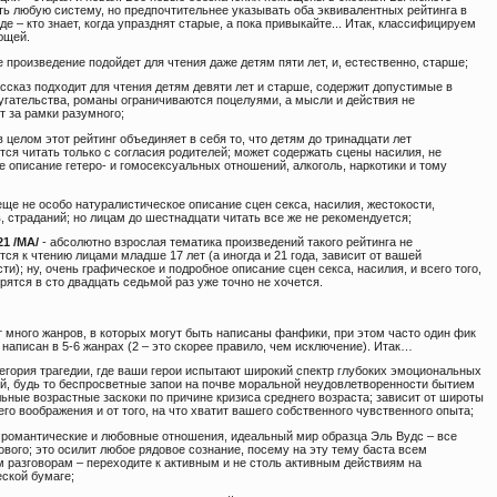
ть любую систему, но предпочтительнее указывать оба эквивалентных рейтинга в
де – кто знает, когда упразднят старые, а пока привыкайте... Итак, классифицируем
ющей.
е произведение подойдет для чтения даже детям пяти лет, и, естественно, старше;
ассказ подходит для чтения детям девяти лет и старше, содержит допустимые в
угательства, романы ограничиваются поцелуями, а мысли и действия не
т за рамки разумного;
в целом этот рейтинг объединяет в себя то, что детям до тринадцати лет
ся читать только с согласия родителей; может содержать сцены насилия, не
 описание гетеро- и гомосексуальных отношений, алкоголь, наркотики и тому
еще не особо натуралистическое описание сцен секса, насилия, жестокости,
, страданий; но лицам до шестнадцати читать все же не рекомендуется;
21 /MA/
- абсолютно взрослая тематика произведений такого рейтинга не
ся к чтению лицами младше 17 лет (а иногда и 21 года, зависит от вашей
ти); ну, очень графическое и подробное описание сцен секса, насилия, и всего того,
рятся в сто двадцать седьмой раз уже точно не хочется.
 много жанров, в которых могут быть написаны фанфики, при этом часто один фик
написан в 5-6 жанрах (2 – это скорее правило, чем исключение). Итак…
егория трагедии, где ваши герои испытают широкий спектр глубоких эмоциональных
й, будь то беспросветные запои на почве моральной неудовлетворенности бытием
ьные возрастные заскоки по причине кризиса среднего возраста; зависит от широты
го воображения и от того, на что хватит вашего собственного чувственного опыта;
 романтические и любовные отношения, идеальный мир образца Эль Вудс – все
ового; это осилит любое рядовое сознание, посему на эту тему баста всем
 разговорам – переходите к активным и не столь активным действиям на
ской бумаге;