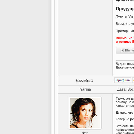
Предупр
Пункты "Авт
Всем, кто 
Пример шап
Внимание!
в режиме 
Будьте вни
Даже мелоч
Награды:
1
Yarina
Дата: Вос
Такую же ш
ссылку на о
касается ре
Думаю, что
Теперь о
ре
Это есть шк
написанног
Фея
классифика