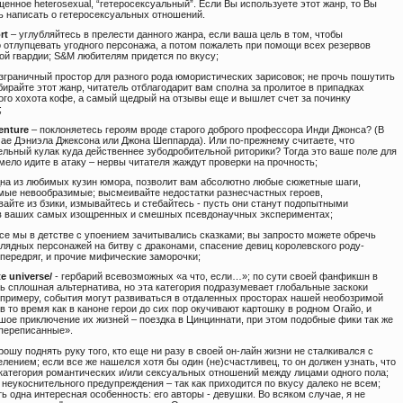
щенное heterosexual, “гетеросексуальный”. Если Вы используете этот жанр, то Вы
ь написать о гетеросексуальных отношений.
rt
– углубляйтесь в прелести данного жанра, если ваша цель в том, чтобы
 отлупцевать угодного персонажа, а потом пожалеть при помощи всех резервов
ой гвардии; S&M любителям придется по вкусу;
зграничный простор для разного рода юмористических зарисовок; не прочь пошутить
ирайте этот жанр, читатель отблагодарит вам сполна за пролитое в припадках
ого хохота кофе, а самый щедрый на отзывы еще и вышлет счет за починку
;
enture
– поклоняетесь героям вроде старого доброго профессора Инди Джонса? (В
ае Дэниэла Джексона или Джона Шеппарда). Или по-прежнему считаете, что
ельный кулак куда действеннее зубодробительной риторики? Тогда это ваше поле для
мело идите в атаку – нервы читателя жаждут проверки на прочность;
на из любимых кузин юмора, позволит вам абсолютно любые сюжетные шаги,
мые невообразимые; высмеивайте недостатки разнесчастных героев,
айте из бзики, измывайтесь и стебайтесь - пусть они станут подопытными
в ваших самых изощренных и смешных псевдонаучных экспериментах;
се мы в детстве с упоением зачитывались сказками; вы запросто можете обречь
глядных персонажей на битву с драконами, спасение девиц королевского роду-
 передряг, и прочие мифические заморочки;
te universe/
- гербарий всевозможных «а что, если…»; по сути своей фанфикшн в
ь сплошная альтернатива, но эта категория подразумевает глобальные заскоки
к примеру, события могут развиваться в отдаленных просторах нашей необозримой
в то время как в каноне герои до сих пор окучивают картошку в родном Огайо, и
шое приключение их жизней – поездка в Цинциннати, при этом подобные фики так же
переписанные».
рошу поднять руку того, кто еще ни разу в своей он-лайн жизни не сталкивался с
лением; если все же нашелся хотя бы один (не)счастливец, то он должен узнать, что
 категория романтических и/или сексуальных отношений между лицами одного пола;
 неукоснительного предупреждения – так как приходится по вкусу далеко не всем;
ь одна интересная особенность: его авторы - девушки. Во всяком случае, я не