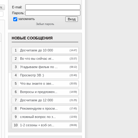
E-mail:
Пароль:
запомнить
Забыл пароль
НОВЫЕ СООБЩЕНИЯ
1
Досчитаем до 10 000
(14:47)
2
Во что вы сейчас иг...
(23:37)
3
Угадываем фильм по ...
(08:12)
4
Просмотр ЗВ :)
(22:40)
5
Что вы знаете о зве...
(20:55)
6
Вопросы и предложен...
(14:59)
7
Досчитаем до 12 000
(21:25)
8
Рекомендуем к просм...
(17:45)
9
сложный вопрос по з...
(13:50)
10
1-2 сезоны + вэб-эп...
(09:06)