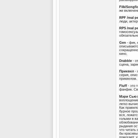
Filk/Songfi
же включен
RPF /real pe
люди, акте
RPS /real p
гомосексуал
обязательно
Gen
- фик, 
описываютс
сокращенног
кино.
Drabble
- о
сцена, зари
Приквел
- 
серия, опи
приквелом.
Fluff
- это 
фанфик. Све
Мэри Сью (
воплощение
легко вычи
Как правило
бурное про
вся, ложатс
голыми в ва
облюбованн
рыдания ос
что читать
бы красивы
помогают, у