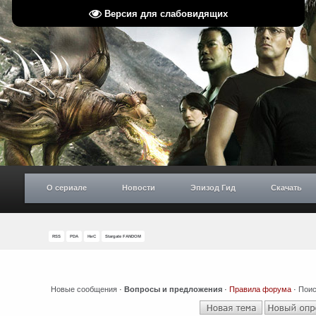
Версия для слабовидящих
О сериале
Новости
Эпизод Гид
Скачать
RSS
PDA
НиС
Stargate FANDOM
Новые сообщения
·
Вопросы и предложения
·
Правила форума
·
Поис