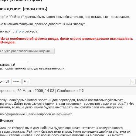
еждение: (если есть)
ор" и "Рейтинг" должны быть заполнены обязательно, все остальные - по желанию.
уже выложил фанфики, просьба добавить к ним "шапку".
ки взят с
этого
ресурса.
 Из-за особенностей формы ввода, фики строго рекомендовано выкладывать
ВВ-кодов.
мательны!
и, порой, меняют мир до неузнаваемости.
кресенье, 29 Марта 2009, 14:03 | Сообщение #
2
апку необходимо использовать и для переводов, только обязательно указывать
ригинал. Дайте возможность оценить ваш перевод и творчество самого автора.))) Что
йтинга, то ваше дело, какой будете выставлять вы: сугубо свой или авторский.
 по оформлению шапки вопросов не возникнет.
йтингах
.
ала, по которой вы в дальнейшем будете оценивать «тяжесть» каждого нового
о вами рассказа. Рейтинги бывают пяти видов. Ниже приведена двойная система их
ции – старая и новая. Все новые обозначения помещены в скобках. Вы можете